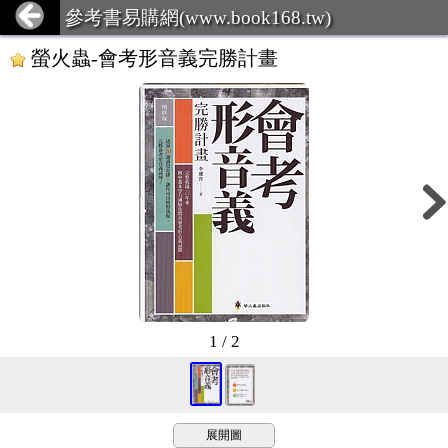
參考書易購網(www.book168.tw)
螢火蟲-會考形音義完勝計畫
1 / 2
展開圖