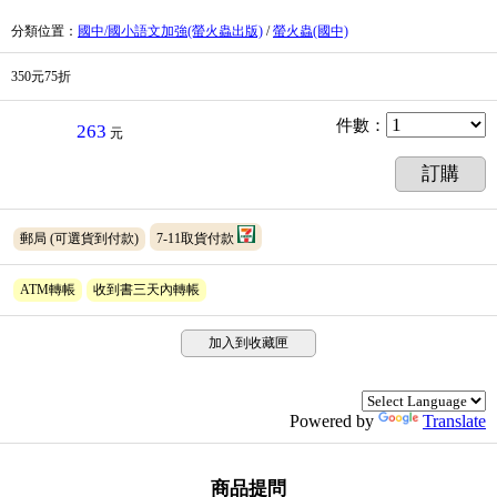
分類位置
：
國中/國小語文加強(螢火蟲出版)
/
螢火蟲(國中)
350元75折
件數
：
263
元
訂購
郵局
(可選貨到付款)
7-11取貨付款
ATM轉帳
收到書三天內轉帳
加入到收藏匣
Powered by
Translate
商品提問