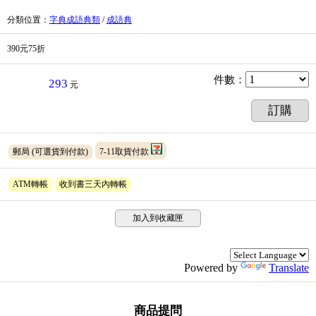
分類位置
：
字典成語典類
/
成語典
390元75折
件數
：
293
元
訂購
郵局
(可選貨到付款)
7-11取貨付款
ATM轉帳
收到書三天內轉帳
加入到收藏匣
Powered by
Translate
商品提問