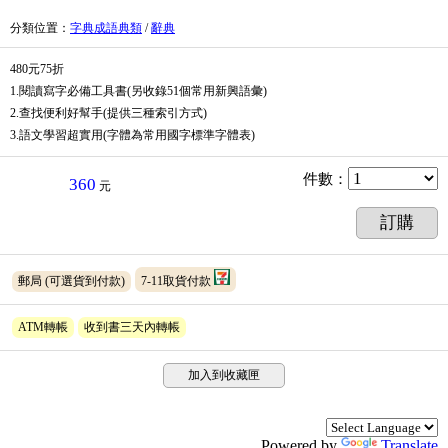
分類位置
：
字典成語典類
/
辭典
480元75折
1.閱讀寫字必備工具書(另收錄51個常用新興語彙)
2.查找便利好幫手(提供三種索引方式)
3.語文學習超實用(字體為常用國字標準字體表)
件數
：
360
元
訂購
郵局
(可選貨到付款)
7-11取貨付款
ATM轉帳
收到書三天內轉帳
加入到收藏匣
Powered by
Translate