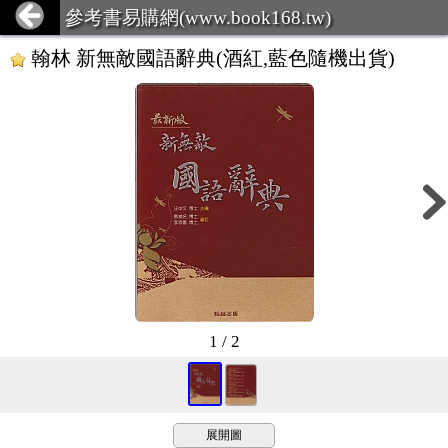
參考書易購網(www.book168.tw)
翰林 新無敵國語辭典(酒紅,藍色隨機出貨)
1 / 2
展開圖