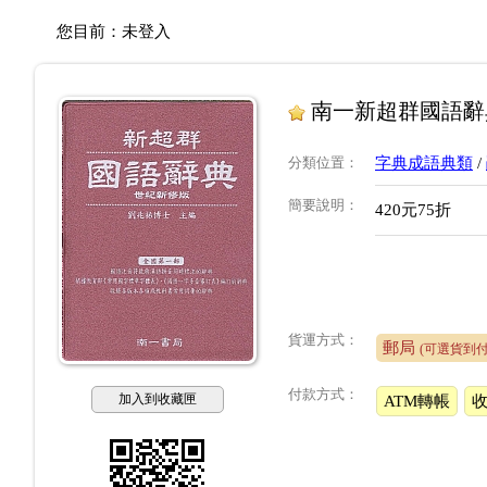
您目前：
未登入
南一新超群國語辭
分類位置
：
字典成語典類
/
簡要說明
：
420元75折
貨運方式：
郵局
(可選貨到付
付款方式：
加入到收藏匣
ATM轉帳