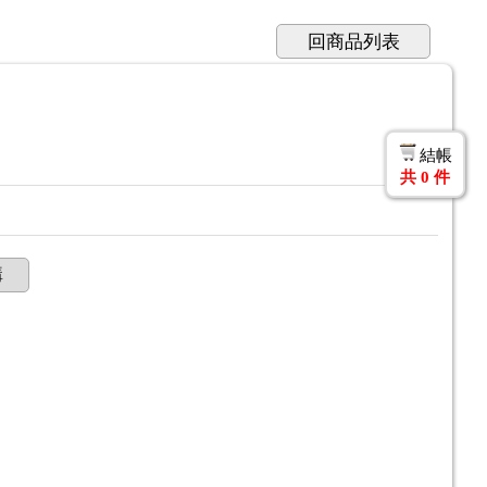
回商品列表
結帳
共
0
件
購