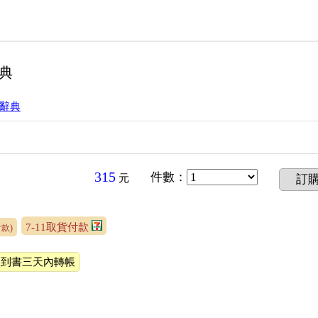
典
辭典
315
件數
：
元
訂
7-11取貨付款
款)
收到書三天內轉帳