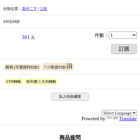
分類位置
：
高中二下
/
三民
430元84折
件數
：
361
元
訂購
郵局
(可選貨到付款)
7-11取貨付款
ATM轉帳
收到書三天內轉帳
加入到收藏匣
Powered by
Translate
商品提問