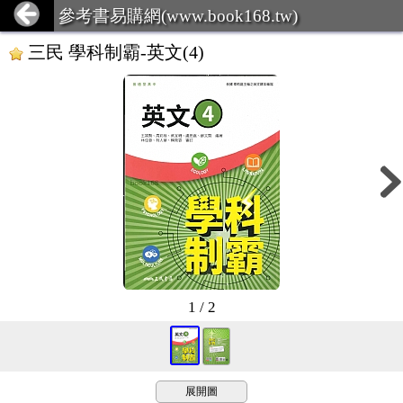
參考書易購網(www.book168.tw)
三民 學科制霸-英文(4)
1 / 2
展開圖