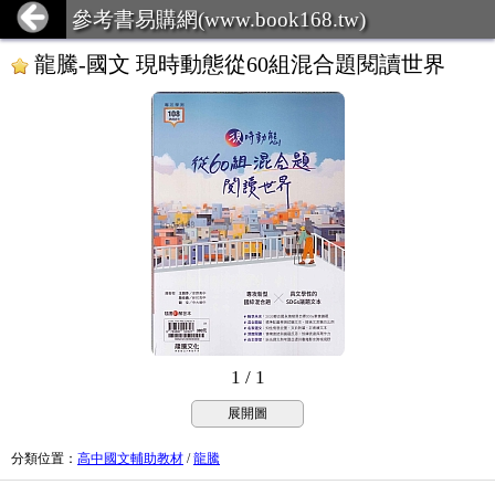
參考書易購網(www.book168.tw)
龍騰-國文 現時動態從60組混合題閱讀世界
1 / 1
展開圖
分類位置
：
高中國文輔助教材
/
龍騰