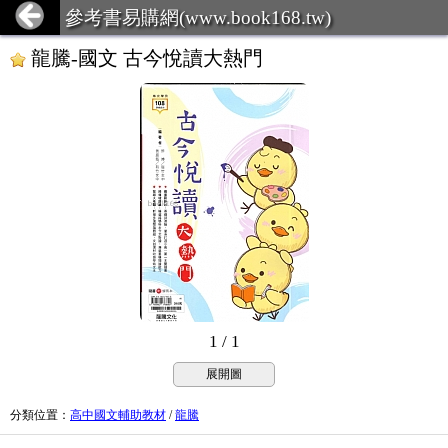
參考書易購網(www.book168.tw)
龍騰-國文 古今悅讀大熱門
1 / 1
展開圖
分類位置
：
高中國文輔助教材
/
龍騰