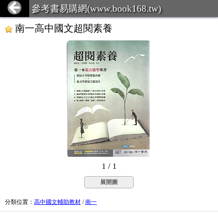
參考書易購網(www.book168.tw)
南一高中國文超閱素養
1 / 1
展開圖
分類位置
：
高中國文輔助教材
/
南一