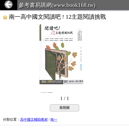
參考書易購網(www.book168.tw)
南一高中國文閱讀吧 ! 12主題閱讀挑戰
1 / 1
展開圖
分類位置
：
高中國文輔助教材
/
南一