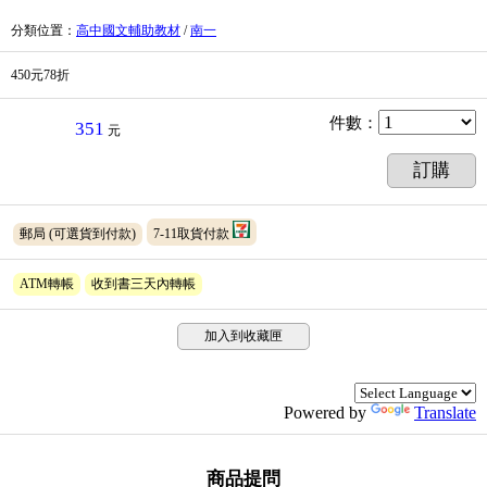
分類位置
：
高中國文輔助教材
/
南一
450元78折
件數
：
351
元
訂購
郵局
(可選貨到付款)
7-11取貨付款
ATM轉帳
收到書三天內轉帳
加入到收藏匣
Powered by
Translate
商品提問