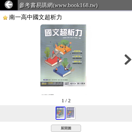
參考書易購網(www.book168.tw)
南一高中國文超析力
1 / 2
展開圖