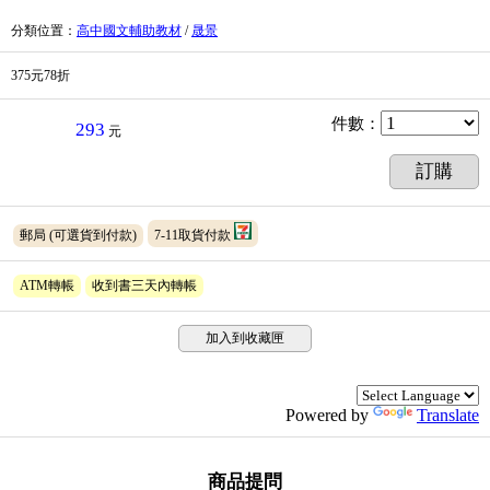
分類位置
：
高中國文輔助教材
/
晟景
375元78折
件數
：
293
元
訂購
郵局
(可選貨到付款)
7-11取貨付款
ATM轉帳
收到書三天內轉帳
加入到收藏匣
Powered by
Translate
商品提問