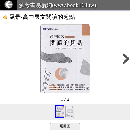
參考書易購網(www.book168.tw)
晟景-高中國文閱讀的起點
1 / 2
展開圖