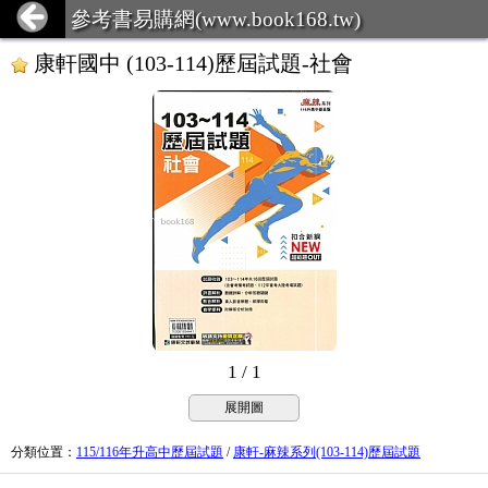
參考書易購網(www.book168.tw)
康軒國中 (103-114)歷屆試題-社會
1 / 1
展開圖
分類位置
：
115/116年升高中歷屆試題
/
康軒-麻辣系列(103-114)歷屆試題