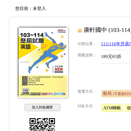
您目前：
未登入
康軒國中 (103-1
分類位置
：
115/116年
簡要說明
：
180元65折
貨運方式：
郵局
(可選貨到付
付款方式：
加入到收藏匣
ATM轉帳