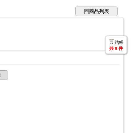
回商品列表
結帳
共
0
件
購