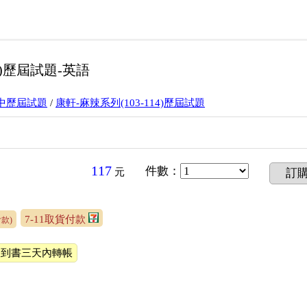
14)歷屆試題-英語
升高中歷屆試題
/
康軒-麻辣系列(103-114)歷屆試題
117
件數
：
元
訂
7-11取貨付款
款)
收到書三天內轉帳