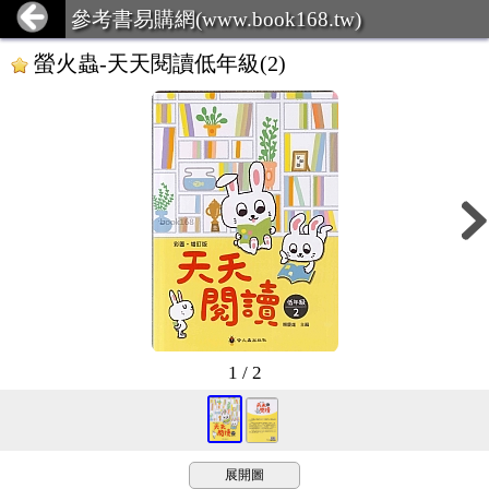
參考書易購網(www.book168.tw)
螢火蟲-天天閱讀低年級(2)
1 / 2
展開圖