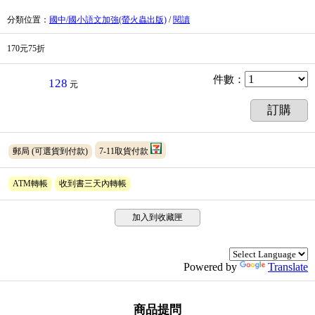
分類位置
：
國中/國小語文加強(螢火蟲出版)
/
閱讀
170元75折
件數
：
128
元
訂購
郵局
(可選貨到付款)
7-11取貨付款
ATM轉帳
收到書三天內轉帳
加入到收藏匣
Powered by
Translate
商品提問