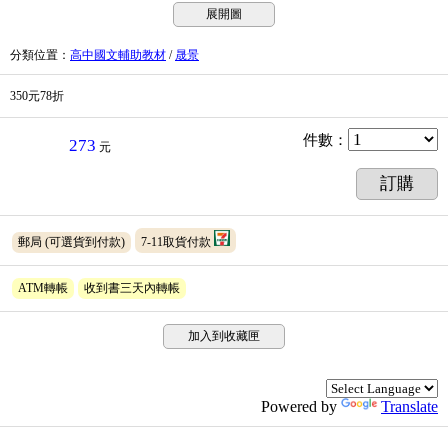
展開圖
分類位置
：
高中國文輔助教材
/
晟景
350元78折
件數
：
273
元
訂購
郵局
(可選貨到付款)
7-11取貨付款
ATM轉帳
收到書三天內轉帳
加入到收藏匣
Powered by
Translate