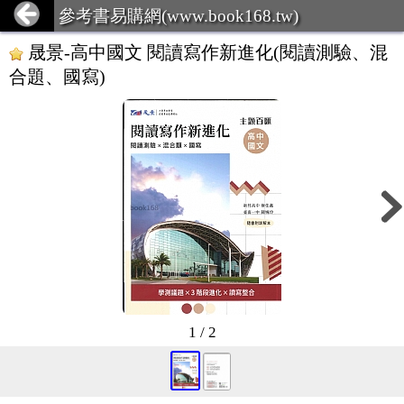
參考書易購網(www.book168.tw)
晟景-高中國文 閱讀寫作新進化(閱讀測驗、混
合題、國寫)
1 / 2