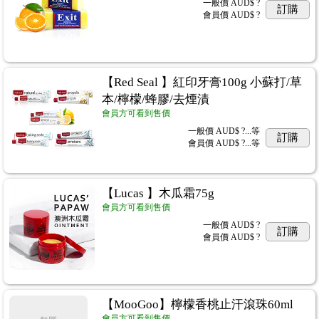
一般價
AUD$ ?
訂購
會員價
AUD$ ?
【Red Seal 】紅印牙膏100g 小蘇打/草
本/檸檬/蜂膠/去煙漬
會員方可看到售價
一般價
AUD$ ?...
等
訂購
會員價
AUD$ ?...
等
【Lucas 】木瓜霜75g
會員方可看到售價
一般價
AUD$ ?
訂購
會員價
AUD$ ?
【MooGoo】檸檬香桃止汗滾珠60ml
會員方可看到售價