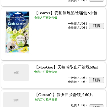
會員價
AUD$ ?
【Bonzer】安睡無尾熊除蟎包2小包
會員方可看到售價
一般價
AUD$ ?
訂購
會員價
AUD$ ?
【MooGoo】天敏感型止汗滾珠60ml
會員方可看到售價
無圖
一般價
AUD$ ?
訂購
會員價
AUD$ ?
【Caruso's】靜脈曲張舒緩片60片
會員方可看到售價
無圖
一般價
AUD$ ?