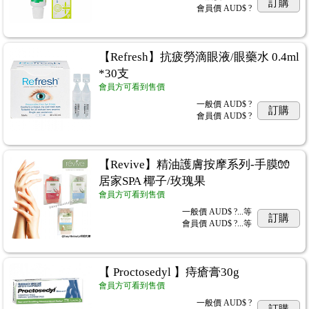
訂購
會員價
AUD$ ?
【Refresh】抗疲勞滴眼液/眼藥水 0.4ml
*30支
會員方可看到售價
一般價
AUD$ ?
訂購
會員價
AUD$ ?
【Revive】精油護膚按摩系列-手膜🧤
居家SPA 椰子/玫瑰果
會員方可看到售價
一般價
AUD$ ?...
等
訂購
會員價
AUD$ ?...
等
【 Proctosedyl 】痔瘡膏30g
會員方可看到售價
一般價
AUD$ ?