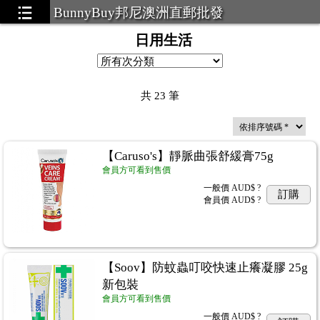
BunnyBuy邦尼澳洲直郵批發
日用生活
共
23
筆
【Caruso's】靜脈曲張舒緩膏75g
會員方可看到售價
一般價
AUD$ ?
訂購
會員價
AUD$ ?
【Soov】防蚊蟲叮咬快速止癢凝膠 25g
新包裝
會員方可看到售價
一般價
AUD$ ?