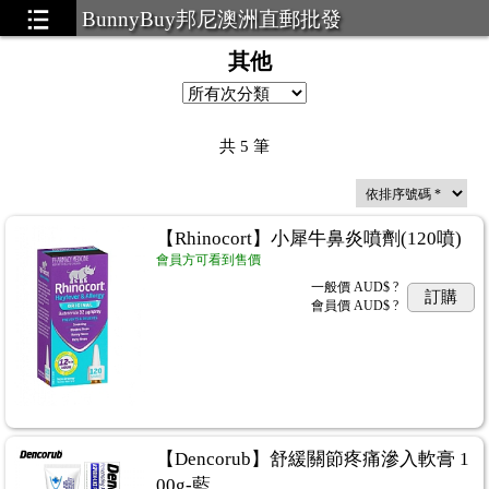
BunnyBuy邦尼澳洲直郵批發
其他
共
5
筆
【Rhinocort】小犀牛鼻炎噴劑(120噴)
會員方可看到售價
一般價
AUD$ ?
訂購
會員價
AUD$ ?
【Dencorub】舒緩關節疼痛滲入軟膏 1
00g-藍