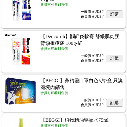
會員方可看到售價
一般價
AUD$ ?
訂購
會員價
AUD$ ?
【Dencorub】關節炎軟膏 舒緩肌肉腰
背頸椎疼痛 100g-紅
會員方可看到售價
一般價
AUD$ ?
訂購
會員價
AUD$ ?
【BEGGI】鼻精靈口罩白色5片/盒 只澳
洲境內銷售
會員方可看到售價
一般價
AUD$ ?
訂購
會員價
AUD$ ?
【BEGGI】植物精油驅蚊水75ml
會員方可看到售價