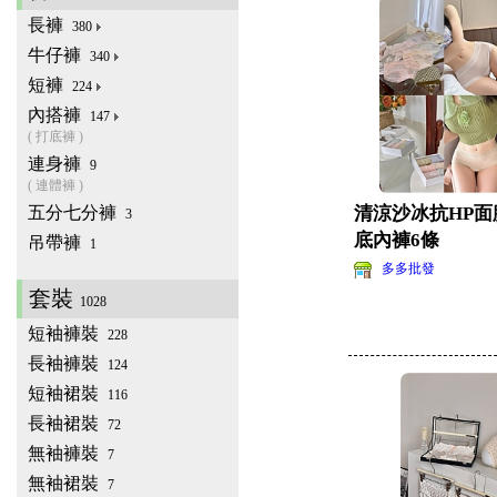
長褲
380
牛仔褲
340
短褲
224
內搭褲
147
( 打底褲 )
連身褲
9
( 連體褲 )
五分七分褲
清涼沙冰抗HP面
3
底內褲6條
吊帶褲
1
多多批發
套裝
1028
短袖褲裝
228
長袖褲裝
124
短袖裙裝
116
長袖裙裝
72
無袖褲裝
7
無袖裙裝
7