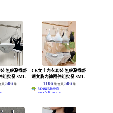
裝 無痕聚攏舒
CK女士內衣套裝 無痕聚攏舒
組批發 SML
適文胸內褲兩件組批發 SML
506
1106
506
會員
元
元 會員
元
5800精品批發商
tw
www.5800.com.tw