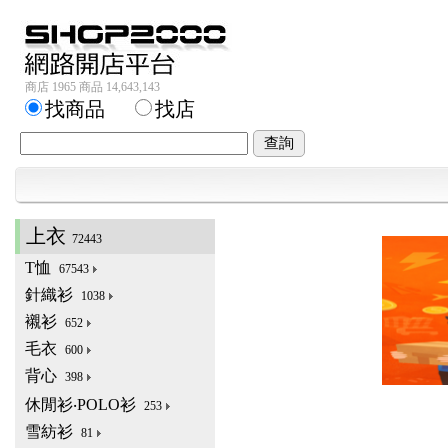
商店 1965 商品 14,643,143
找商品
找店
上衣
72443
T恤
67543
針織衫
1038
襯衫
652
毛衣
600
背心
398
休閒衫‧POLO衫
253
雪紡衫
81