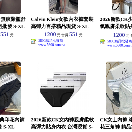
 無痕聚攏舒
Calvin Klein女款內衣褲套裝
2026新款CK
發 S-XL
高彈力百搭精品現貨 S-XL
氣親膚柔軟貼
衣 S-XL
551
1200
551
1200
員
元
元 會員
元
元 
5800精品批發商
5800精品批發商
www.5800.com.tw
www.5800.com.
經典印花內褲
2026新款CK女內褲親膚柔軟
CK女士內褲 
S-XL
高彈力貼身內衣 台灣現貨 S-
花三角褲 精品批