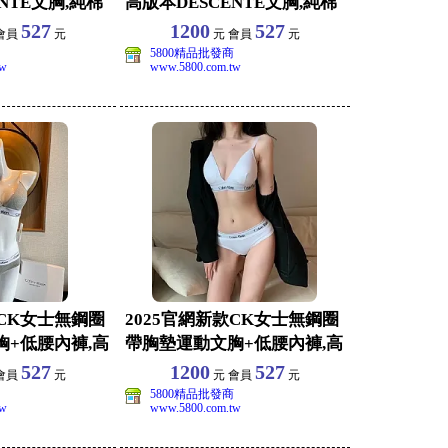
NTE文胸,純棉
高版本DESCENTE文胸,純棉
面料,
527
1200
527
會員
元
元 會員
元
5800精品批發商
tw
www.5800.com.tw
款CK女士無鋼圈
2025官網新款CK女士無鋼圈
+低腰內褲,高
帶胸墊運動文胸+低腰內褲,高
版本CK內衣
527
1200
527
會員
元
元 會員
元
5800精品批發商
tw
www.5800.com.tw