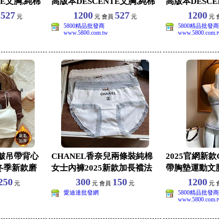
TE文胸,純棉
高版本DESCENTE文胸,純棉
高版本DESCE
面料,
面料,
527
1200
527
1200
員
元
元 會員
元
元 
5800精品批發商
5800精品批發商
www.5800.com.tw
www.5800.com.
皺吊帶背心
CHANEL香奈兒兩條裝純棉
2025官網新
冬季新款磨
女士內褲2025新款加長襠法
帶胸墊運動文胸
M-
式蕾絲四季性感
版本CK內衣
250
300
150
1200
元
元 會員
元
元 
愛迪達批發網
5800精品批發商
www.5800.com.