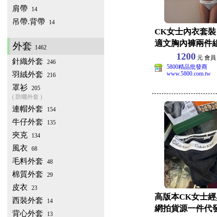
肩帶
14
吊帶.背帶
14
CK女士內衣套裝
適文胸內褲兩件組批
外套
1462
1200
元 會
針織外套
246
5800精品批發商
羽絨外套
www.5800.com.tw
216
罩衫
205
( 防曬外套 )
連帽外套
154
牛仔外套
135
夾克
134
風衣
68
毛料外套
48
棉質外套
29
皮衣
23
高版本CK女士
西裝外套
14
網拍貨源一件代發 
背心外套
13