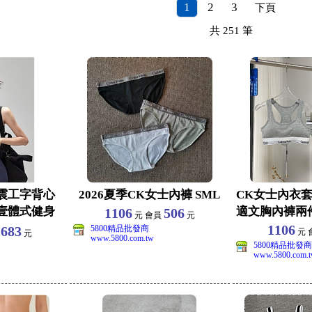
1
2
3
下頁
共
251
筆
防震工字背心
2026夏季CK女士內褲 SML
CK女士內衣套
壹體式健身
適文胸內褲兩件
1106
506
元 會員
元
1106
683
5800精品批發商
元 
員
元
www.5800.com.tw
5800精品批發商
www.5800.com.