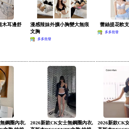
熊木耳邊舒
漫感辣妹外擴小胸變大無痕
蕾絲提花軟
文胸
多多批發
多多批發
士無鋼圈內衣,
2026新款CK女士無鋼圈內衣,
2026新款CK