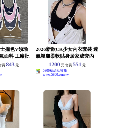
o女士撞色V領瑜
2026新款CK少女內衣套裝 透
氣面料 工廠批
氣親膚柔軟貼身居家成套內
衣 S-XL
843
1200
551
會員
元
元 會員
元
5800精品批發商
tw
www.5800.com.tw