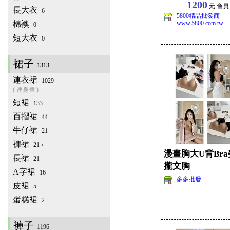
1200
元 會
長大衣
6
5800精品批發商
棉襖
www.5800.com.tw
0
短大衣
0
裙子
1313
連衣裙
1029
( 連身裙 )
短裙
133
百摺裙
44
牛仔裙
21
褲裙
21
漫畫胸大U背Br
長裙
21
攏文胸
A字裙
16
多多批發
皮裙
5
蛋糕裙
2
褲子
1196