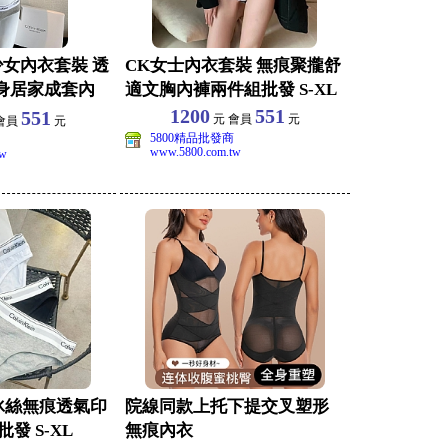
少女內衣套裝 透
CK女士內衣套裝 無痕聚攏舒
身居家成套內
適文胸內褲兩件組批發 S-XL
1200
551
551
元 會員
元
會員
元
5800精品批發商
www.5800.com.tw
tw
冰絲無痕透氣印
院線同款上托下提交叉塑形
發 S-XL
無痕內衣