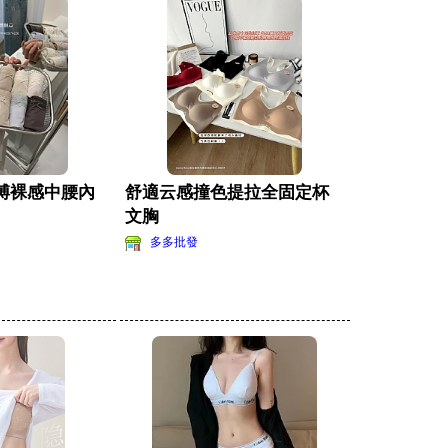
縛裸感中腰內
舒適云感撞色提拉全固定杯
文胸
多多批發