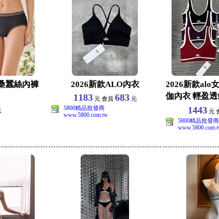
桑蠶絲內褲
2026新款ALO內衣
2026新款al
伽內衣 輕盈透
1183
683
元 會員
元
發一件代發
5800精品批發商
1443
元
元 
www.5800.com.tw
5800精品批發商
www.5800.com.