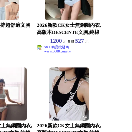
支撐超舒適文胸
2026新款CK女士無鋼圈內衣,
高版本DESCENTE文胸,純棉
面料,
1200
527
元 會員
元
5800精品批發商
www.5800.com.tw
女士無鋼圈內衣,
2026新款CK女士無鋼圈內衣,