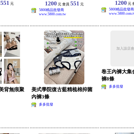
XL
551
1200
1200
551
員
元
元 
元 會員
元
5800精品批發商
5800精品批發商
www.5800.com.
www.5800.com.tw
加入該店
卷王內褲大集
褲8條
多多批發
a美背無痕聚
美式學院復古藍精梳棉抑菌
內褲3條
多多批發