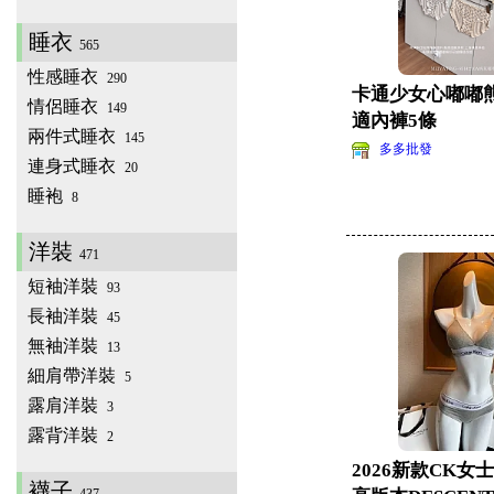
睡衣
565
性感睡衣
290
卡通少女心嘟嘟
情侶睡衣
149
適內褲5條
兩件式睡衣
145
多多批發
連身式睡衣
20
睡袍
8
洋裝
471
短袖洋裝
93
長袖洋裝
45
無袖洋裝
13
細肩帶洋裝
5
露肩洋裝
3
露背洋裝
2
2026新款CK女
襪子