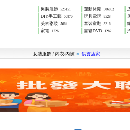
男裝服飾
運動休閒
525151
306832
DIY手工藝
玩具電玩
50870
9528
美容彩妝
童裝童鞋
5664
3216
家電
書籍DVD
1726
1282
女裝服飾
/
內衣‧內褲
供貨店家