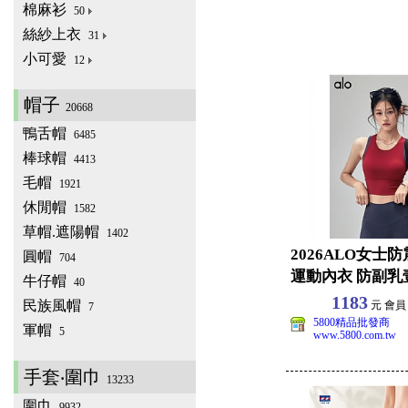
棉麻衫
50
絲紗上衣
31
小可愛
12
帽子
20668
鴨舌帽
6485
棒球帽
4413
毛帽
1921
休閒帽
1582
草帽.遮陽帽
1402
2026ALO女士
圓帽
704
運動內衣 防副乳
牛仔帽
40
文胸聚攏外穿
1183
民族風帽
元 會
7
5800精品批發商
軍帽
5
www.5800.com.tw
手套‧圍巾
13233
圍巾
9932