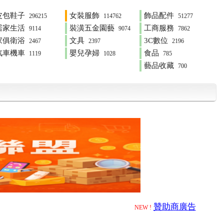
皮包鞋子
女裝服飾
飾品配件
296215
114762
51277
居家生活
裝潢五金園藝
工商服務
9114
9074
7862
家俱衛浴
文具
3C數位
2467
2397
2196
汽車機車
嬰兒孕婦
食品
1119
1028
785
藝品收藏
700
贊助商廣告
NEW !