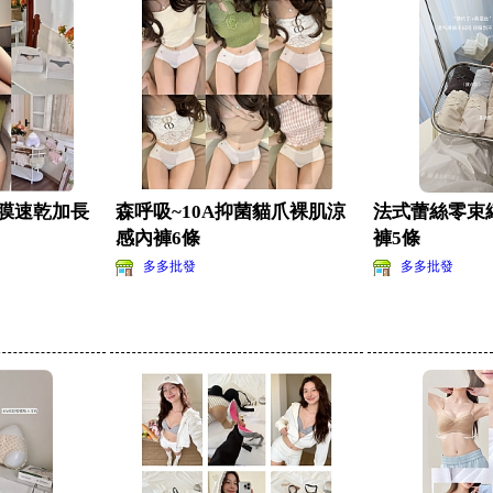
膜速乾加長
森呼吸~10A抑菌貓爪裸肌涼
法式蕾絲零束
感內褲6條
褲5條
多多批發
多多批發