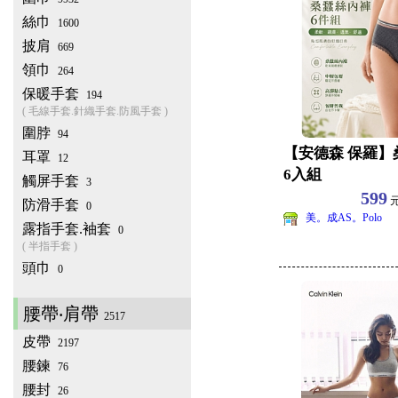
絲巾
1600
披肩
669
領巾
264
保暖手套
194
( 毛線手套.針織手套.防風手套 )
圍脖
94
【安德森 保羅】
耳罩
12
6入組
觸屏手套
3
599
防滑手套
0
美。成AS。Polo
露指手套.袖套
0
( 半指手套 )
頭巾
0
腰帶‧肩帶
2517
皮帶
2197
腰鍊
76
腰封
26