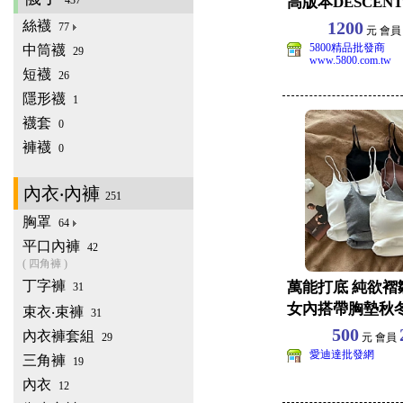
437
高版本DESCEN
面料,
絲襪
1200
77
元 會
5800精品批發商
中筒襪
29
www.5800.com.tw
短襪
26
隱形襪
1
襪套
0
褲襪
0
內衣‧內褲
251
胸罩
64
平口內褲
42
( 四角褲 )
丁字褲
萬能打底 純欲褶
31
女內搭帶胸墊秋
束衣‧束褲
31
毛加厚內衣 尺寸
500
內衣褲套組
29
元 會員
愛迪達批發網
三角褲
19
內衣
12