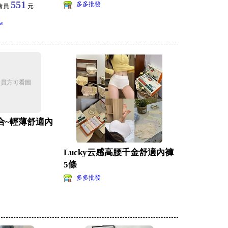
551
多多批發
會員
元
tw
會員方可看圖
合~輕薄舒適內
Lucky云感高腰千金舒適內褲
5條
多多批發