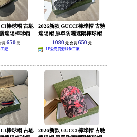
CCI棒球帽 古馳
2026新款 GUCCI棒球帽 古馳
防曬遮陽棒球帽
遮陽帽 原單防曬遮陽棒球帽
批發 旅
650
1080
650
會員
元
元 會員
元
飾工廠
LE愛尚貨源服飾工廠
CCI棒球帽 古馳
2026新款 GUCCI棒球帽 古馳