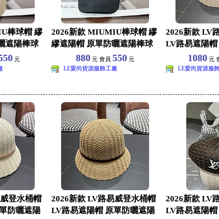
MIU棒球帽 繆
2026新款 MIUMIU棒球帽 繆
2026新款 L
曬遮陽棒球
繆遮陽帽 原單防曬遮陽棒球
LV路易遮陽帽
帽批發
棒球帽批
550
880
550
1080
元
元 會員
元
元 
廠
LE愛尚貨源服飾工廠
LE愛尚貨源服
路易威登水桶帽
2026新款 LV路易威登水桶帽
2026新款 L
原單防曬遮陽
LV路易遮陽帽 原單防曬遮陽
LV路易遮陽帽