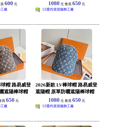
批發 旅遊
600
1080
650
會員
元
元 會員
元
飾工廠
LE愛尚貨源服飾工廠
V棒球帽 路易威登
2026新款 LV棒球帽 路易威登
防曬遮陽棒球帽
遮陽帽 原單防曬遮陽棒球帽
批發 旅遊
650
1080
650
會員
元
元 會員
元
飾工廠
LE愛尚貨源服飾工廠