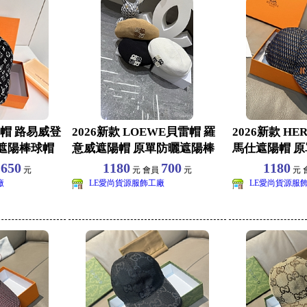
球帽 路易威登
2026新款 LOEWE貝雷帽 羅
2026新款 HE
遮陽棒球帽
意威遮陽帽 原單防曬遮陽棒
馬仕遮陽帽 
球帽批發
球帽批發
650
1180
700
1180
員
元
元 會員
元
元 
廠
LE愛尚貨源服飾工廠
LE愛尚貨源服