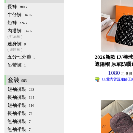
長褲
380
牛仔褲
340
短褲
224
內搭褲
147
( 打底褲 )
連身褲
9
( 連體褲 )
五分七分褲
2026新款 LV棒
3
遮陽帽 原單防曬
吊帶褲
1
批發 旅遊
1080
元 會
套裝
LE愛尚貨源服飾工
903
短袖褲裝
228
長袖褲裝
124
短袖裙裝
116
長袖裙裝
72
無袖褲裝
7
無袖裙裝
7