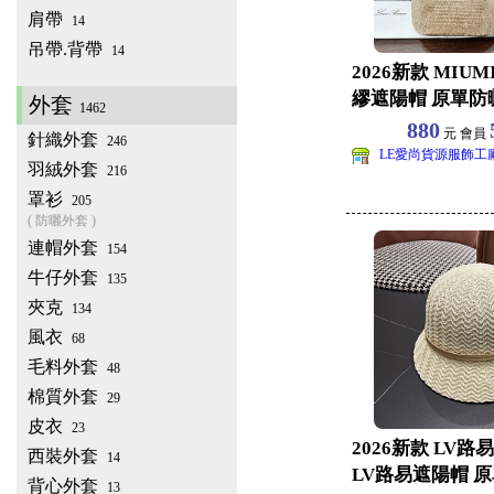
肩帶
14
吊帶.背帶
14
2026新款 MIU
繆遮陽帽 原單防
外套
1462
帽批發
880
元 會員
針織外套
246
LE愛尚貨源服飾工
羽絨外套
216
罩衫
205
( 防曬外套 )
連帽外套
154
牛仔外套
135
夾克
134
風衣
68
毛料外套
48
棉質外套
29
皮衣
23
2026新款 LV
西裝外套
14
LV路易遮陽帽 
背心外套
13