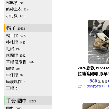
棉麻衫
50
絲紗上衣
31
小可愛
12
帽子
20668
鴨舌帽
6485
棒球帽
4413
毛帽
1921
休閒帽
1582
草帽.遮陽帽
1402
2026新款 PRA
圓帽
704
拉達遮陽帽 原單
牛仔帽
40
球帽批發
980
民族風帽
元 會員
7
LE愛尚貨源服飾工
軍帽
5
手套‧圍巾
13233
圍巾
9932