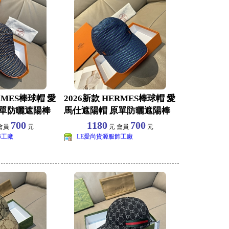
RMES棒球帽 愛
2026新款 HERMES棒球帽 愛
原單防曬遮陽棒
馬仕遮陽帽 原單防曬遮陽棒
球帽批發
700
1180
700
會員
元
元 會員
元
飾工廠
LE愛尚貨源服飾工廠