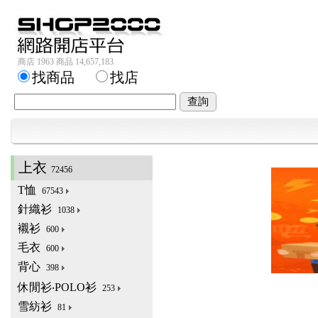
商店 1963 商品 14,657,183
找商品
找店
上衣
72456
T恤
67543
針織衫
1038
襯衫
600
毛衣
600
背心
398
休閒衫‧POLO衫
253
雪紡衫
81