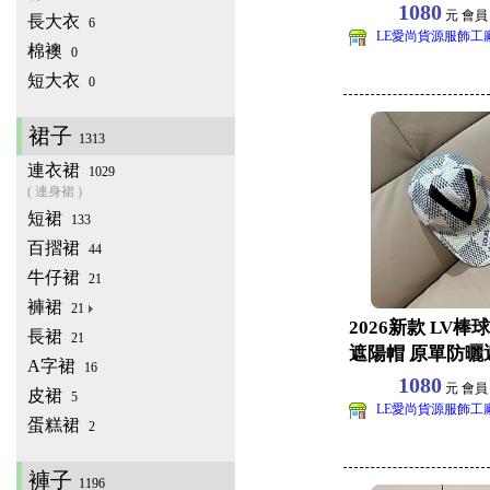
棒球帽批
1080
元 會
長大衣
6
LE愛尚貨源服飾工
棉襖
0
短大衣
0
裙子
1313
連衣裙
1029
( 連身裙 )
短裙
133
百摺裙
44
牛仔裙
21
褲裙
21
2026新款 LV棒
長裙
21
遮陽帽 原單防曬
A字裙
16
批發 旅遊
1080
元 會
皮裙
5
LE愛尚貨源服飾工
蛋糕裙
2
褲子
1196