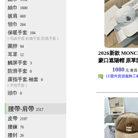
絲巾
1600
披肩
669
領巾
264
保暖手套
194
( 毛線手套.針織手套.防風手套 )
圍脖
94
2026新款 MON
耳罩
12
蒙口遮陽帽 原單
觸屏手套
3
球帽批發
1080
元 會
防滑手套
0
LE愛尚貨源服飾工
露指手套.袖套
0
( 半指手套 )
頭巾
0
腰帶‧肩帶
2517
皮帶
2197
腰鍊
76
腰封
26