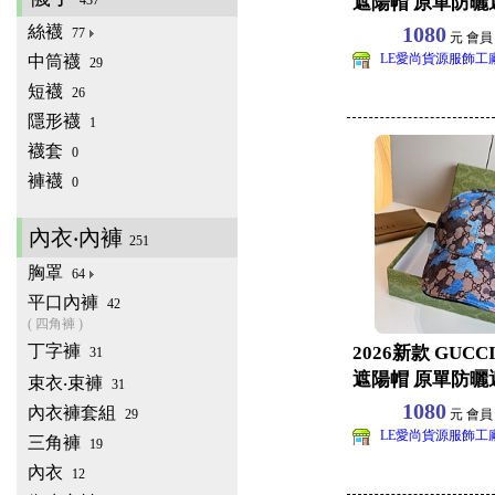
437
遮陽帽 原單防曬
批發 旅
絲襪
1080
77
元 會
LE愛尚貨源服飾工
中筒襪
29
短襪
26
隱形襪
1
襪套
0
褲襪
0
內衣‧內褲
251
胸罩
64
平口內褲
42
( 四角褲 )
丁字褲
2026新款 GUC
31
遮陽帽 原單防曬
束衣‧束褲
31
批發 旅
1080
內衣褲套組
29
元 會
LE愛尚貨源服飾工
三角褲
19
內衣
12