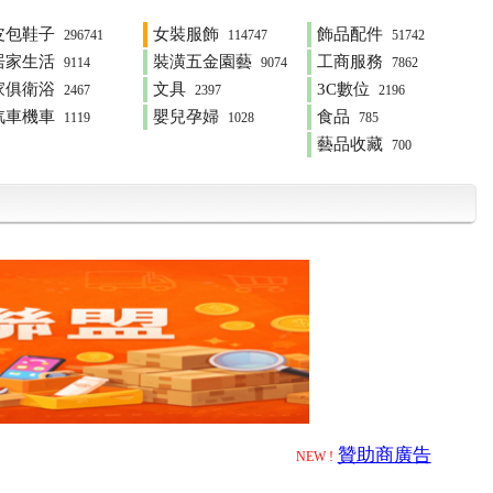
皮包鞋子
女裝服飾
飾品配件
296741
114747
51742
居家生活
裝潢五金園藝
工商服務
9114
9074
7862
家俱衛浴
文具
3C數位
2467
2397
2196
汽車機車
嬰兒孕婦
食品
1119
1028
785
藝品收藏
700
贊助商廣告
NEW !