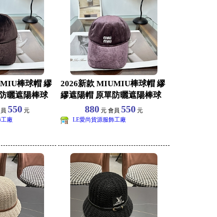
UMIU棒球帽 繆
2026新款 MIUMIU棒球帽 繆
單防曬遮陽棒球
繆遮陽帽 原單防曬遮陽棒球
帽批發
550
880
550
會員
元
元 會員
元
飾工廠
LE愛尚貨源服飾工廠