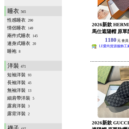
睡衣
565
性感睡衣
290
2026新款 HER
情侶睡衣
149
馬仕遮陽帽 原單
兩件式睡衣
145
球帽批發
1180
元 會
連身式睡衣
20
LE愛尚貨源服飾工
睡袍
8
洋裝
471
短袖洋裝
93
長袖洋裝
45
無袖洋裝
13
細肩帶洋裝
5
露肩洋裝
3
露背洋裝
2
2026新款 GUC
襪子