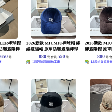
CLER棒球帽
2026新款 MIUMIU棒球帽 繆
2026新款 MI
防曬遮陽棒
繆遮陽帽 原單防曬遮陽棒球
繆遮陽帽 原
帽批發
帽批發
650
880
550
880
員
元
元 會員
元
元 
廠
LE愛尚貨源服飾工廠
LE愛尚貨源服