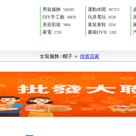
男裝服飾
運動休閒
526103
307373
DIY手工藝
玩具電玩
50870
9528
美容彩妝
童裝童鞋
5664
3216
家電
書籍DVD
1726
1282
女裝服飾
/
帽子
供貨店家