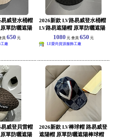
V路易威登水桶帽
2026新款 LV路易威登水桶帽
 原單防曬遮陽
LV路易遮陽帽 原單防曬遮陽
棒球帽批
650
1080
650
會員
元
元 會員
元
飾工廠
LE愛尚貨源服飾工廠
V路易威登貝雷帽
2026新款 LV棒球帽 路易威登
 原單防曬遮陽
遮陽帽 原單防曬遮陽棒球帽