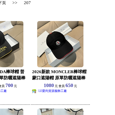
>>
207
下頁
ADA棒球帽 普
2026新款 MONCLER棒球帽
原單防曬遮陽棒
蒙口遮陽帽 原單防曬遮陽棒
球帽批發
700
1080
650
會員
元
元 會員
元
飾工廠
LE愛尚貨源服飾工廠