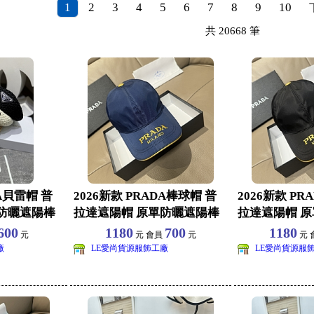
1
2
3
4
5
6
7
8
9
10
共
20668
筆
DA貝雷帽 普
2026新款 PRADA棒球帽 普
2026新款 PR
防曬遮陽棒
拉達遮陽帽 原單防曬遮陽棒
拉達遮陽帽 
球帽批發
球帽批發
600
1180
700
1180
元
元 會員
元
元 
廠
LE愛尚貨源服飾工廠
LE愛尚貨源服