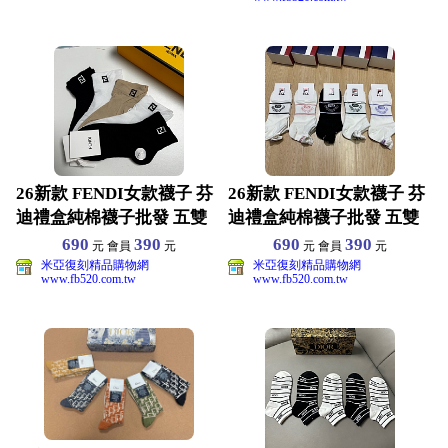
26新款 FENDI女款襪子 芬
26新款 FENDI女款襪子 芬
迪禮盒純棉襪子批發 五雙
迪禮盒純棉襪子批發 五雙
一盒 限量特價
一盒 限量特價
690
390
690
390
元 會員
元
元 會員
元
米亞復刻精品購物網
米亞復刻精品購物網
www.fb520.com.tw
www.fb520.com.tw