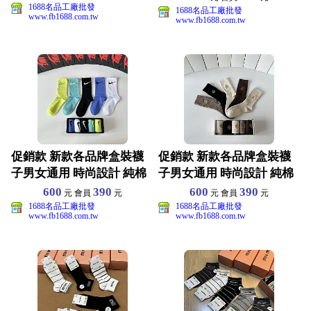
1688名品工廠批發
1688名品工廠批發
www.fb1688.com.tw
www.fb1688.com.tw
促銷款 新款各品牌盒裝襪
促銷款 新款各品牌盒裝襪
子男女通用 時尚設計 純棉
子男女通用 時尚設計 純棉
材質 1盒5雙
材質 1盒5雙
600
390
600
390
元 會員
元
元 會員
元
1688名品工廠批發
1688名品工廠批發
www.fb1688.com.tw
www.fb1688.com.tw