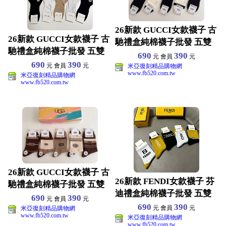
26新款 GUCCI女款襪子 古
26新款 GUCCI女款襪子 古
馳禮盒純棉襪子批發 五雙
馳禮盒純棉襪子批發 五雙
一盒 限量特價
690
390
元 會員
元
一盒 限量特價
690
390
元 會員
元
米亞復刻精品購物網
www.fb520.com.tw
米亞復刻精品購物網
www.fb520.com.tw
26新款 GUCCI女款襪子 古
26新款 FENDI女款襪子 芬
馳禮盒純棉襪子批發 五雙
迪禮盒純棉襪子批發 五雙
一盒 限量特價
690
390
元 會員
元
一盒 限量特價
690
390
元 會員
元
米亞復刻精品購物網
www.fb520.com.tw
米亞復刻精品購物網
www.fb520.com.tw