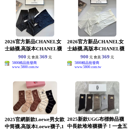
2026官方新品CHANEL女
2026官方新品CHANEL女
士絲襪,高版本CHANEL襪
士絲襪,高版本CHANEL襪
子,純棉面料
子,純棉面料
900
369
900
369
元 會員
元
元 會員
元
5800精品批發商
5800精品批發商
www.5800.com.tw
www.5800.com.tw
2025新款UGG布標飾品襪
2025官網新款Loewe男女款
中長款堆堆襪襪子！一盒五
中筒襪,高版本Loewe襪子,1