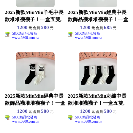
2025新款MiuMiu羊毛中長
2025新款MiuMiu經典中長
款堆堆襪襪子！一盒五雙,
款飾品襪堆堆襪襪子！一盒
高版本MiuM
三雙,高版本M
1200
580
1200
685
元 會員
元
元 會員
元
5800精品批發商
5800精品批發商
www.5800.com.tw
www.5800.com.tw
2025新款MiuMiu經典中長
2025新款MiuMiu刺繡中長
款飾品襪堆堆襪襪子！一盒
款堆堆襪襪子！一盒五雙,
兩雙,高版本M
高版本MiuM
1200
580
1200
580
元 會員
元
元 會員
元
5800精品批發商
5800精品批發商
www.5800.com.tw
www.5800.com.tw