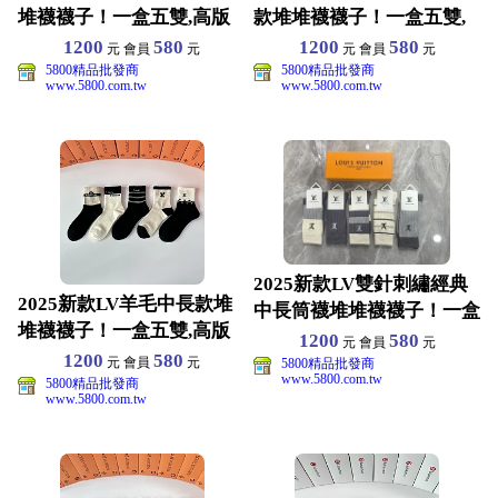
堆襪襪子！一盒五雙,高版
款堆堆襪襪子！一盒五雙,
本LV襪子批發
高版本LV襪子批發
1200
580
1200
580
元 會員
元
元 會員
元
5800精品批發商
5800精品批發商
www.5800.com.tw
www.5800.com.tw
2025新款LV雙針刺繡經典
2025新款LV羊毛中長款堆
中長筒襪堆堆襪襪子！一盒
堆襪襪子！一盒五雙,高版
五雙,高版本LV襪
1200
580
元 會員
元
本LV襪子批發
1200
580
元 會員
元
5800精品批發商
www.5800.com.tw
5800精品批發商
www.5800.com.tw