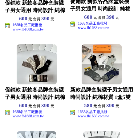
促銷款 新款各品牌盒裝襪
促銷款 新款各品牌盒裝襪
子男女通用 時尚設計 純棉
子男女通用 時尚設計 純棉
材質 1盒5雙
600
390
材質 1盒5雙
元 會員
元
600
390
元 會員
元
1688名品工廠批發
1688名品工廠批發
www.fb1688.com.tw
www.fb1688.com.tw
促銷款 新款各品牌盒裝襪
新款品牌盒裝襪子男女通用
子男女通用 時尚設計 純棉
時尚設計 純棉材質 1盒5雙
材質 1盒5雙
裝 不適用任何折
600
390
580
390
元 會員
元
元 會員
元
1688名品工廠批發
1688名品工廠批發
www.fb1688.com.tw
www.fb1688.com.tw