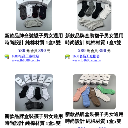
新款品牌盒裝襪子男女通用
新款品牌盒裝襪子男女通用
時尚設計 純棉材質 1盒5雙
時尚設計 純棉材質 1盒5雙
裝 不適用任何折
裝 不適用任何折
580
390
580
390
元 會員
元
元 會員
元
1688名品工廠批發
1688名品工廠批發
www.fb1688.com.tw
www.fb1688.com.tw
新款品牌盒裝襪子男女通用
新款品牌盒裝襪子男女通用
時尚設計 純棉材質 1盒5雙
時尚設計 純棉材質 1盒5雙