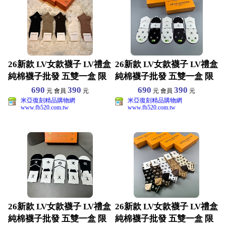
26新款 LV女款襪子 LV禮盒
26新款 LV女款襪子 LV禮盒
純棉襪子批發 五雙一盒 限
純棉襪子批發 五雙一盒 限
量特價
量特價
690
390
690
390
元 會員
元
元 會員
元
米亞復刻精品購物網
米亞復刻精品購物網
www.fb520.com.tw
www.fb520.com.tw
26新款 LV女款襪子 LV禮盒
26新款 LV女款襪子 LV禮盒
純棉襪子批發 五雙一盒 限
純棉襪子批發 五雙一盒 限