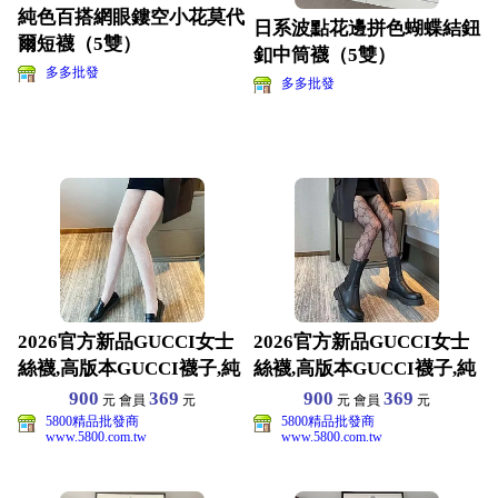
純色百搭網眼鏤空小花莫代
日系波點花邊拼色蝴蝶結鈕
爾短襪（5雙）
釦中筒襪（5雙）
多多批發
多多批發
2026官方新品GUCCI女士
2026官方新品GUCCI女士
絲襪,高版本GUCCI襪子,純
絲襪,高版本GUCCI襪子,純
棉面料
棉面料
900
369
900
369
元 會員
元
元 會員
元
5800精品批發商
5800精品批發商
www.5800.com.tw
www.5800.com.tw