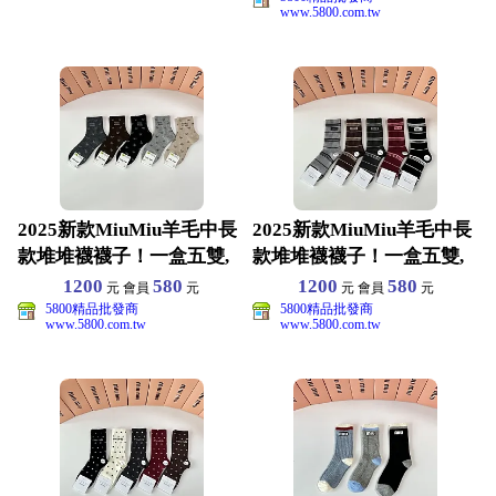
www.5800.com.tw
2025新款MiuMiu羊毛中長
2025新款MiuMiu羊毛中長
款堆堆襪襪子！一盒五雙,
款堆堆襪襪子！一盒五雙,
高版本MiuM
高版本MiuM
1200
580
1200
580
元 會員
元
元 會員
元
5800精品批發商
5800精品批發商
www.5800.com.tw
www.5800.com.tw