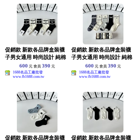
促銷款 新款各品牌盒裝襪
促銷款 新款各品牌盒裝襪
子男女通用 時尚設計 純棉
子男女通用 時尚設計 純棉
材質 1盒5雙
材質 1盒5雙
600
390
600
390
元 會員
元
元 會員
元
1688名品工廠批發
1688名品工廠批發
www.fb1688.com.tw
www.fb1688.com.tw
促銷款 新款各品牌盒裝襪
促銷款 新款各品牌盒裝襪