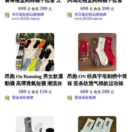
賽琳禮盒純棉襪子批發 五
阿瑪尼禮盒純棉襪子批發
雙一盒 限量特
五雙一盒 限量
690
390
690
390
元 會員
元
元 會員
元
米亞復刻精品購物網
米亞復刻精品購物網
www.fb520.com.tw
www.fb520.com.tw
昂跑 On Running 男女款運
昂跑 ON 经典字母刺绣中筒
動襪 高彈透氣短襪 潮流休
袜 竖条纹透气棉款运动袜
閒襪款
四季可穿跑步健身
300
150
600
200
元 會員
元
元 會員
元
愛迪達批發網
愛迪達批發網