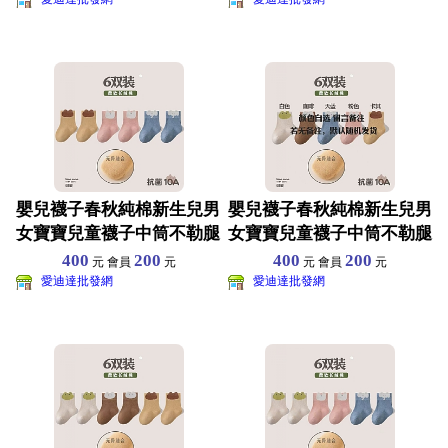
嬰兒襪子春秋純棉新生兒男
嬰兒襪子春秋純棉新生兒男
女寶寶兒童襪子中筒不勒腿
女寶寶兒童襪子中筒不勒腿
A類無骨棉襪 六雙裝
A類無骨棉襪 六雙裝
400
200
400
200
元 會員
元
元 會員
元
愛迪達批發網
愛迪達批發網