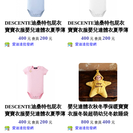
DESCENTE迪桑特包屁衣
DESCENTE迪桑特包屁衣
寶寶衣服嬰兒連體衣夏季薄
寶寶衣服嬰兒連體衣夏季薄
款短袖三角哈衣純棉
款短袖三角哈衣純棉
400
200
400
200
元 會員
元
元 會員
元
愛迪達批發網
愛迪達批發網
DESCENTE迪桑特包屁衣
嬰兒連體衣秋冬季保暖寶寶
寶寶衣服嬰兒連體衣夏季薄
衣服冬裝超萌幼兒冬款睡袋
款短袖三角哈衣純棉
抱衣 尺寸60-110
400
200
800
400
元 會員
元
元 會員
元
愛迪達批發網
愛迪達批發網