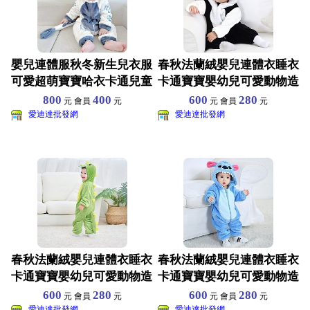
嬰兒連體服秋冬新生兒衣服
春秋法蘭絨嬰兒連體衣睡衣
可愛超萌寶寶哈衣卡通兒童
卡通寶寶嬰幼兒可愛動物造
睡衣爬服 尺寸70-1
型衣服童裝 尺寸80-
800
400
600
280
元 會員
元
元 會員
元
愛迪達批發網
愛迪達批發網
春秋法蘭絨嬰兒連體衣睡衣
春秋法蘭絨嬰兒連體衣睡衣
卡通寶寶嬰幼兒可愛動物造
卡通寶寶嬰幼兒可愛動物造
型衣服童裝 尺寸80-
型衣服童裝 尺寸80-
600
280
600
280
元 會員
元
元 會員
元
愛迪達批發網
愛迪達批發網