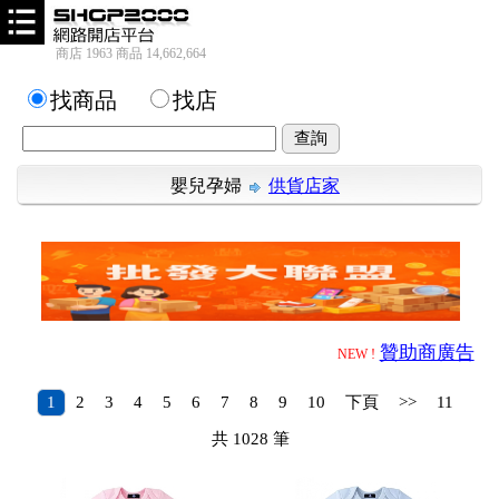
商店 1963 商品 14,662,664
找商品
找店
嬰兒孕婦
供貨店家
贊助商廣告
NEW !
1
2
3
4
5
6
7
8
9
10
下頁
>>
11
共
1028
筆