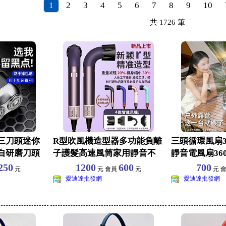
1
2
3
4
5
6
7
8
9
10
共
1726
筆
三刀頭迷你
R型吹風機造型器多功能負離
三頭循環風扇3
自研磨刀頭
子護髮高速風筒家用靜音不
靜音電風扇36
傷髮大風力美髮神器捲
速可調家用辦
250
1200
600
700
元
元 會員
元
元 
愛迪達批發網
愛迪達批發網