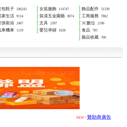
皮包鞋子
女裝服飾
飾品配件
296243
114747
51339
居家生活
裝潢五金園藝
工商服務
9114
9074
7862
家俱衛浴
文具
3C數位
2467
2397
2196
汽車機車
嬰兒孕婦
食品
1119
1028
785
藝品收藏
700
贊助商廣告
NEW !