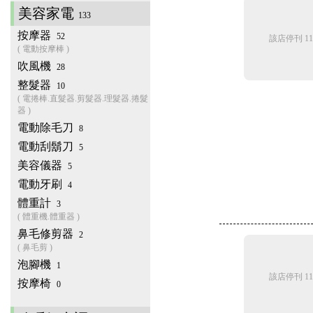
美容家電
133
按摩器
52
該店停刊 11
( 電動按摩棒 )
吹風機
28
整髮器
10
( 電捲棒.直髮器.剪髮器.理髮器.捲髮
器 )
電動除毛刀
8
電動刮鬍刀
5
美容儀器
5
電動牙刷
4
體重計
3
( 體重機.體重器 )
鼻毛修剪器
2
( 鼻毛剪 )
泡腳機
1
該店停刊 11
按摩椅
0