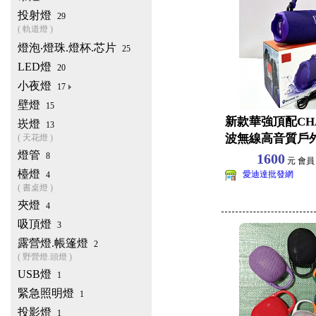
投射燈
29
( 軌道燈 )
燈泡‧燈珠.燈杯.芯片
25
LED燈
20
小夜燈
17
壁燈
15
新款華強頂配CH
崁燈
13
波無線高音質戶
( 天花燈 )
燈管
藍牙音響音箱
8
1600
元 會
檯燈
愛迪達批發網
4
( 書桌燈 )
夾燈
4
吸頂燈
3
露營燈.帳篷燈
2
( 野營燈.頭燈 )
USB燈
1
緊急照明燈
1
投影燈
1