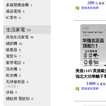
頭燈臥室睡眠
200
元 會員
多媒體播放機
2
愛迪達批發網
液晶電視
0
IC零件
0
生活家電
152
其他生活家電
66
縫紉機
63
吸塵器
8
電熨斗
7
家用電話
4
洗衣機
4
美規110V英規
乾衣機
0
強北大功率離子
毛球修剪器
香港臺灣適用
0
1400
元 會
( 粘毛器 )
愛迪達批發網
冰箱
0
捕蚊燈.電蚊拍
0