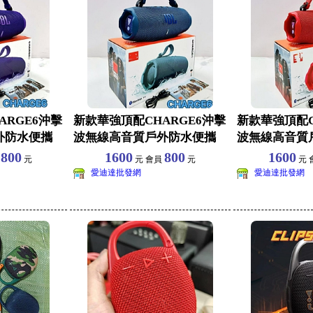
ARGE6沖擊
新款華強頂配CHARGE6沖擊
新款華強頂配C
外防水便攜
波無線高音質戶外防水便攜
波無線高音質
藍牙音響音箱
藍牙音響音箱
800
1600
800
1600
員
元
元 會員
元
元 
愛迪達批發網
愛迪達批發網