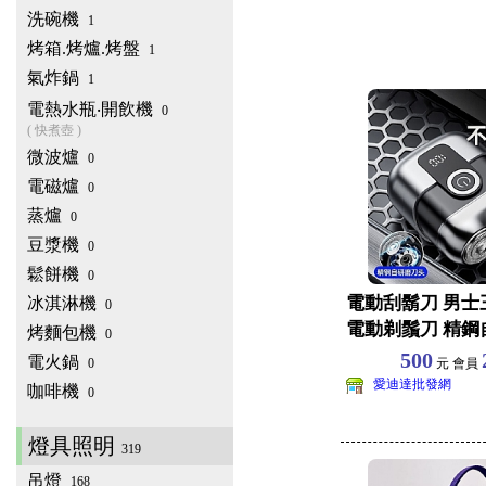
洗碗機
1
烤箱.烤爐.烤盤
1
氣炸鍋
1
電熱水瓶‧開飲機
0
( 快煮壺 )
微波爐
0
電磁爐
0
蒸爐
0
豆漿機
0
鬆餅機
0
電動刮鬍刀 男士
冰淇淋機
0
電動剃鬚刀 精鋼
烤麵包機
0
數位顯示 輕便隨
500
電火鍋
0
元 會員
愛迪達批發網
咖啡機
0
燈具照明
319
吊燈
168