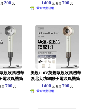
無極調光小
香港臺灣適用
200
1400
700
會員
元
元 會員
元
愛迪達批發網
規歐規吹風機華
美規110V英規歐規吹風機華
子電吹風機筒
強北大功率離子電吹風機筒
香港臺灣適用
700
1400
700
會員
元
元 會員
元
愛迪達批發網