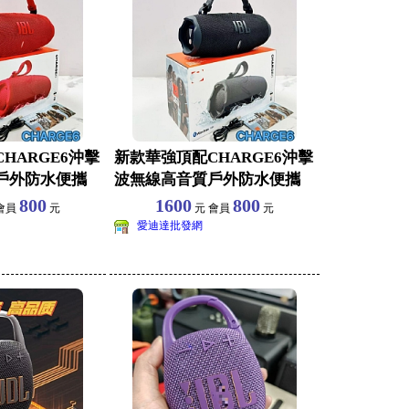
HARGE6沖擊
新款華強頂配CHARGE6沖擊
戶外防水便攜
波無線高音質戶外防水便攜
藍牙音響音箱
800
1600
800
會員
元
元 會員
元
愛迪達批發網