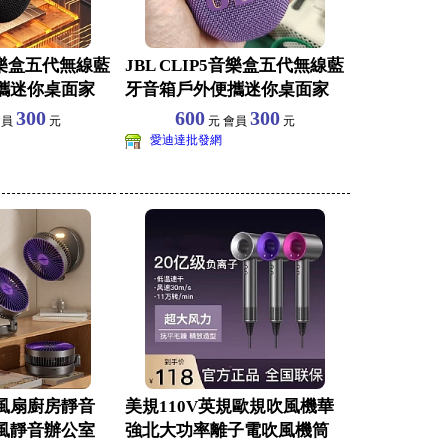
5音樂盒五代無線藍
JBL CLIP5音樂盒五代無線藍
攜迷你桌面家
牙音箱戶外便攜迷你桌面家
庭音響重低音
300
600
300
會員
元
元 會員
元
愛迪達批發網
風扇廚房靜音
美規110V英規歐規吹風機華
風靜音辦公室
強北大功率離子電吹風機筒