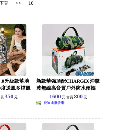
>>
18
下頁
.0升級款落地
新款華強頂配CHARGE6沖擊
0度送風多檔風
波無線高音質戶外防水便攜
公
藍牙音響音箱
350
1600
800
會員
元
元 會員
元
愛迪達批發網