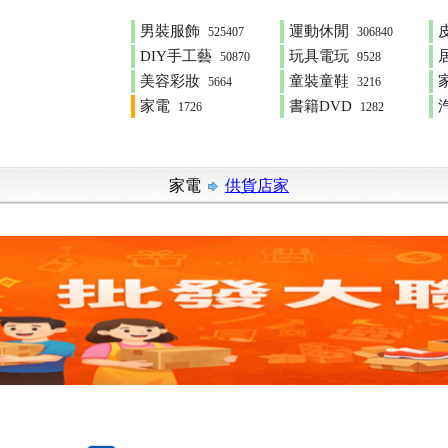
男裝服飾
運動休閒
525407
306840
DIY手工藝
玩具電玩
50870
9528
美容彩妝
童裝童鞋
5664
3216
家電
書籍DVD
1726
1282
家電
供貨店家