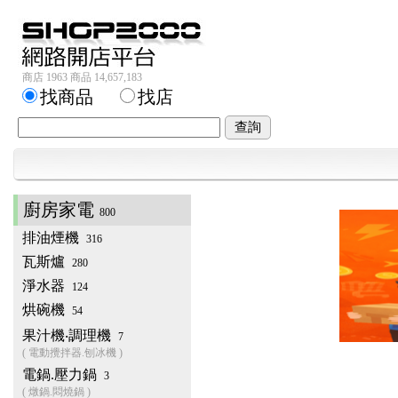
商店 1963 商品 14,657,183
找商品
找店
廚房家電
800
排油煙機
316
瓦斯爐
280
淨水器
124
烘碗機
54
果汁機‧調理機
7
( 電動攪拌器.刨冰機 )
電鍋.壓力鍋
3
( 燉鍋.悶燒鍋 )