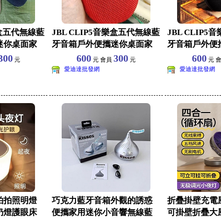
樂盒五代無線藍
JBL CLIP5音樂盒五代無線藍
JBL CLIP
迷你桌面家
牙音箱戶外便攜迷你桌面家
牙音箱戶外便
庭音響重低音
庭音響重低音
300
600
300
600
元
元 會員
元
元 
愛迪達批發網
愛迪達批發網
拍拍照明燈
巧克力藍牙音箱外觀的誘惑
折疊掛壁充電
奶燈護眼床
便攜家用迷你小音響無線藍
可掛壁折疊大