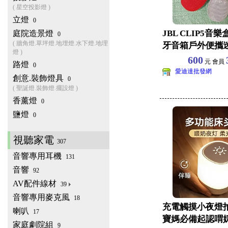
( 星空投影燈 )
立燈
0
JBL CLIP5音
庭院造景燈
0
( 牆角燈.草坪燈.地埋燈.水下燈.地理
牙音箱戶外便攜
燈 )
庭音響重低音
600
元 會員
路燈
0
愛迪達批發網
創意.裝飾燈具
0
( 聖誕燈.裝飾燈.擺設燈 )
香薰燈
0
鹽燈
0
視聽家電
307
音響專用耳機
131
音響
92
AV配件線材
39
音響專用麥克風
18
充電觸摸小夜燈
喇叭
17
寶媽必備起認喟
家庭劇院組
9