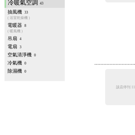
冷暖氣空調
43
抽風機
33
( 浴室乾燥機 )
電暖器
8
( 暖風機 )
吊扇
4
電扇
3
空氣清淨機
0
冷氣機
0
除濕機
0
該店停刊 11