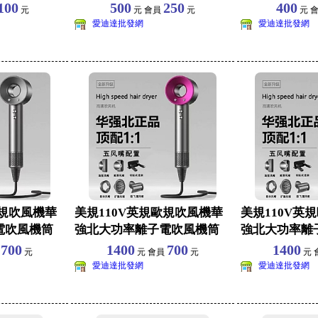
牙喇叭
宿舍五檔風速
100
500
250
400
元
元 會員
元
元 
愛迪達批發網
愛迪達批發網
歐規吹風機華
美規110V英規歐規吹風機華
美規110V英
電吹風機筒
強北大功率離子電吹風機筒
強北大功率離
香港臺灣適用
香港臺灣適用
700
1400
700
1400
員
元
元 會員
元
元 
愛迪達批發網
愛迪達批發網