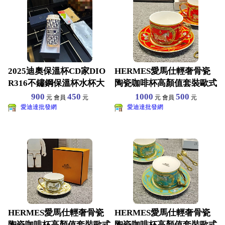
2025迪奧保溫杯CD家DIO
HERMES愛馬仕輕奢骨瓷
R316不鏽鋼保溫杯水杯大
陶瓷咖啡杯高顏值套裝歐式
容量配手提繩便
杯子複古家用下午茶具
900
450
1000
500
元 會員
元
元 會員
元
愛迪達批發網
愛迪達批發網
HERMES愛馬仕輕奢骨瓷
HERMES愛馬仕輕奢骨瓷
陶瓷咖啡杯高顏值套裝歐式
陶瓷咖啡杯高顏值套裝歐式