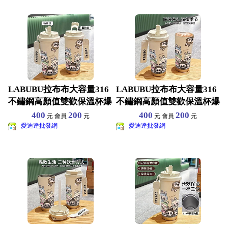
LABUBU拉布布大容量316
LABUBU拉布布大容量316
不鏽鋼高顏值雙歡保溫杯爆
不鏽鋼高顏值雙歡保溫杯爆
款吸管車載咖啡杯
款吸管車載咖啡杯
400
200
400
200
元 會員
元
元 會員
元
愛迪達批發網
愛迪達批發網