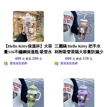
【Hello Kitty保溫杯】大容
三麗鷗 Hello Kitty 把手水
量316不鏽鋼保溫瓶 吸管水
杯附吸管茶隔大容量防漏少
壺 兒
女心必備
400
200
600
150
元 會員
元
元 會員
元
愛迪達批發網
愛迪達批發網