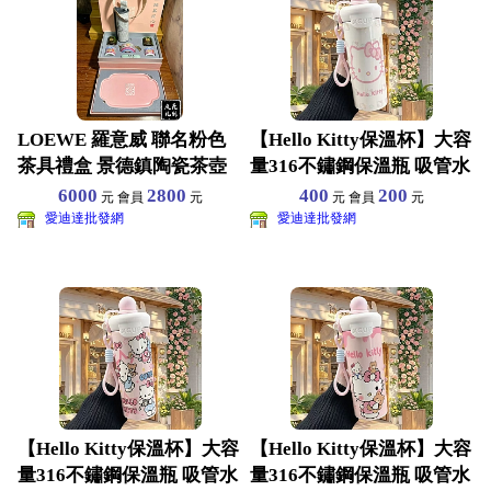
LOEWE 羅意威 聯名粉色
【Hello Kitty保溫杯】大容
茶具禮盒 景德鎮陶瓷茶壺
量316不鏽鋼保溫瓶 吸管水
茶杯套裝 精美茶盤
壺 兒
6000
2800
400
200
元 會員
元
元 會員
元
愛迪達批發網
愛迪達批發網
【Hello Kitty保溫杯】大容
【Hello Kitty保溫杯】大容
量316不鏽鋼保溫瓶 吸管水
量316不鏽鋼保溫瓶 吸管水