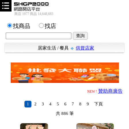
商店 1977 商品 14,648,683
找商品
找店
居家生活
/
餐具
供貨店家
贊助商廣告
NEW !
1
2
3
4
5
6
7
8
9
下頁
共
886
筆