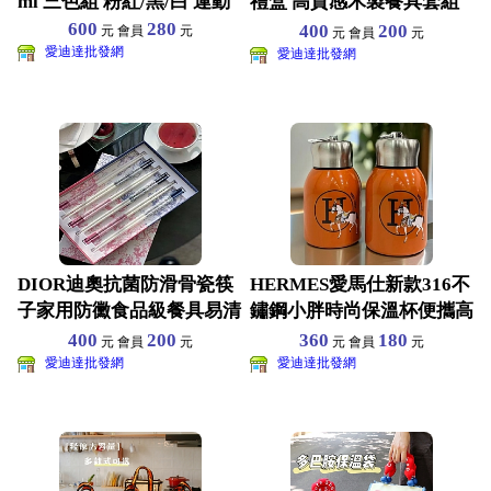
ml 三色組 粉紅/黑/白 運動
禮盒 高質感木製餐具套組
防滑耐用環保設計
600
280
400
200
元 會員
元
元 會員
元
愛迪達批發網
愛迪達批發網
DIOR迪奧抗菌防滑骨瓷筷
HERMES愛馬仕新款316不
子家用防黴食品級餐具易清
鏽鋼小胖時尚保溫杯便攜高
洗禮盒裝六雙
顏值水杯小巧送禮
400
200
360
180
元 會員
元
元 會員
元
愛迪達批發網
愛迪達批發網