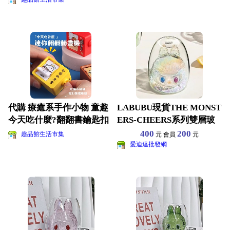
代購 療癒系手作小物 童趣
LABUBU現貨THE MONST
今天吃什麼?翻翻書鑰匙扣
ERS-CHEERS系列雙層玻
選擇障礙症福音卜杯
璃杯拉
400
200
趣品館生活市集
元 會員
元
愛迪達批發網