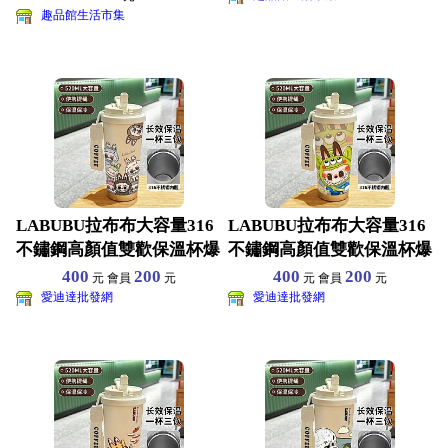
趣品館生活市集
LABUBU拉布布大容量316
LABUBU拉布布大容量316
不鏽鋼高顏值雙歡保溫杯爆
不鏽鋼高顏值雙歡保溫杯爆
款吸管車載咖啡杯
款吸管車載咖啡杯
400
200
400
200
元 會員
元
元 會員
元
愛迪達批發網
愛迪達批發網