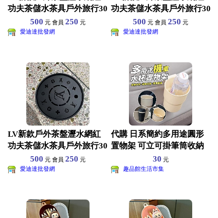
功夫茶儲水茶具戶外旅行30
功夫茶儲水茶具戶外旅行30
4不鏽鋼家用便攜 直
4不鏽鋼家用便攜 直
500
250
500
250
元 會員
元
元 會員
元
愛迪達批發網
愛迪達批發網
LV新款戶外茶盤瀝水網紅
代購 日系簡約多用途圓形
功夫茶儲水茶具戶外旅行30
置物架 可立可掛筆筒收納
4不鏽鋼家用便攜 直
架 腳踏車桿杯架 外送
500
250
30
元 會員
元
元
愛迪達批發網
趣品館生活市集