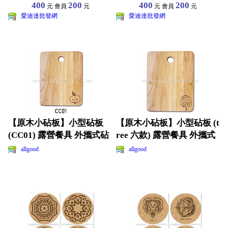
款吸管車載咖啡杯
款吸管車載咖啡杯
400
200
400
200
元 會員
元
元 會員
元
愛迪達批發網
愛迪達批發網
【原木小砧板】小型砧板
【原木小砧板】小型砧板 (t
(CC01) 露營餐具 外攜式砧
ree 六款) 露營餐具 外攜式
板 烤肉用品
砧板 烤肉
allgood
allgood