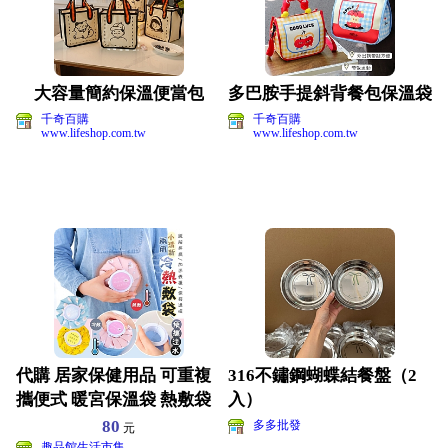
大容量簡約保溫便當包
多巴胺手提斜背餐包保溫袋
千奇百購
千奇百購
www.lifeshop.com.tw
www.lifeshop.com.tw
代購 居家保健用品 可重複
316不鏽鋼蝴蝶結餐盤（2
攜便式 暖宮保溫袋 熱敷袋
入）
降溫袋 冰敷袋
80
多多批發
元
趣品館生活市集