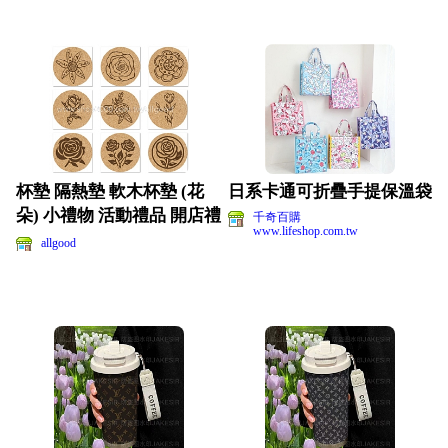
杯墊 隔熱墊 軟木杯墊 (花
日系卡通可折疊手提保溫袋
朵) 小禮物 活動禮品 開店禮
千奇百購
www.lifeshop.com.tw
品 客製化
allgood