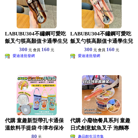
LABUBU304不鏽鋼可愛吃
LABUBU304不鏽鋼可愛吃
飯叉勺筷高顏值卡通學生兒
飯叉勺筷高顏值卡通學生兒
童便攜餐具套裝
童便攜餐具套裝
300
160
300
160
元 會員
元
元 會員
元
愛迪達批發網
愛迪達批發網
代購 童趣新型帶孔卡通保
代購 小廢物餐具系列 童趣
溫飲料手提袋 牛津布保冷
日式創意魷魚叉子 泡麵專
保溫袋 腳踏車飲料袋
用餐具 網紅款日清魷
80
趣品館生活市集
元