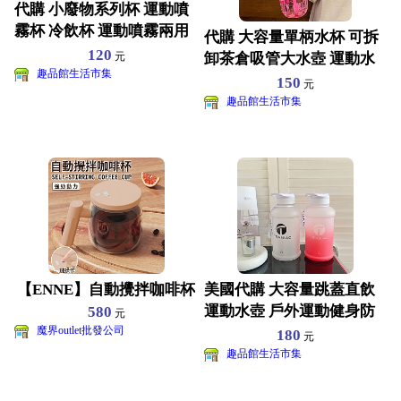
代購 小廢物系列杯 運動噴
霧杯 冷飲杯 運動噴霧兩用
代購 大容量單柄水杯 可拆
噴霧瓶水杯 500
120
卸茶倉吸管大水壺 運動水
元
趣品館生活市集
壺 1300ml -
150
元
趣品館生活市集
【ENNE】自動攪拌咖啡杯
美國代購 大容量跳蓋直飲
運動水壺 戶外運動健身防
580
元
魔界outlet批發公司
摔吸管水杯水壺1.5L
180
元
趣品館生活市集