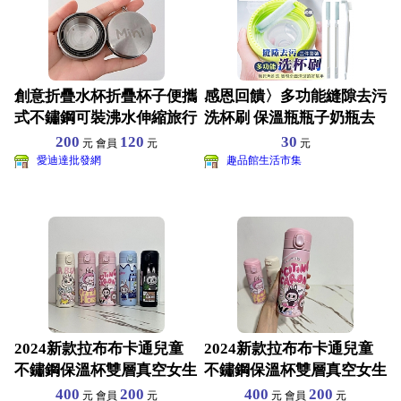
創意折疊水杯折疊杯子便攜
感恩回饋〉多功能縫隙去污
式不鏽鋼可裝沸水伸縮旅行
洗杯刷 保溫瓶瓶子奶瓶去
壓縮杯耐高溫
污刷 縫隙刷 (3件/
200
120
30
元 會員
元
元
愛迪達批發網
趣品館生活市集
2024新款拉布布卡通兒童
2024新款拉布布卡通兒童
不鏽鋼保溫杯雙層真空女生
不鏽鋼保溫杯雙層真空女生
可愛開水杯450ML
可愛開水杯450ML
400
200
400
200
元 會員
元
元 會員
元