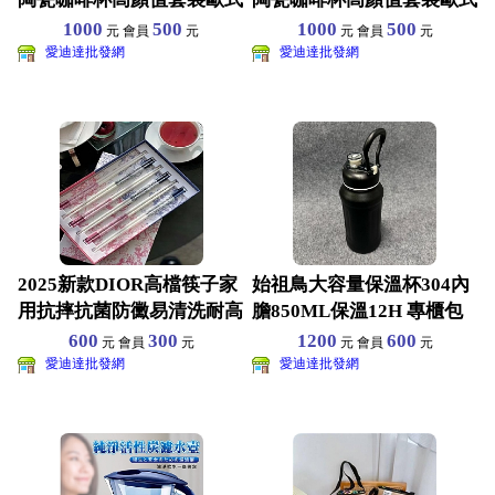
杯子複古家用下午茶具
杯子複古家用下午茶具
1000
500
1000
500
元 會員
元
元 會員
元
愛迪達批發網
愛迪達批發網
2025新款DIOR高檔筷子家
始祖鳥大容量保溫杯304內
用抗摔抗菌防黴易清洗耐高
膽850ML保溫12H 專櫃包
溫創意陶瓷骨 六
裝
600
300
1200
600
元 會員
元
元 會員
元
愛迪達批發網
愛迪達批發網