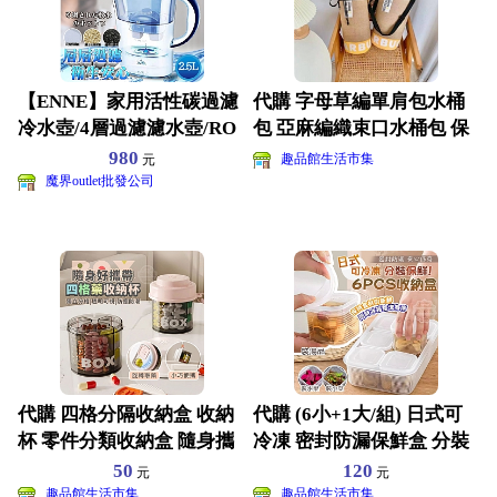
【ENNE】家用活性碳過濾
代購 字母草編單肩包水桶
冷水壺/4層過濾濾水壺/RO
包 亞麻編織束口水桶包 保
淨水器(1壺1濾
溫保冰兩用飲料保溫袋
980
趣品館生活市集
元
魔界outlet批發公司
代購 四格分隔收納盒 收納
代購 (6小+1大/組) 日式可
杯 零件分類收納盒 隨身攜
冷凍 密封防漏保鮮盒 分裝
帶藥盒-附提繩
收納盒
50
120
元
元
趣品館生活市集
趣品館生活市集