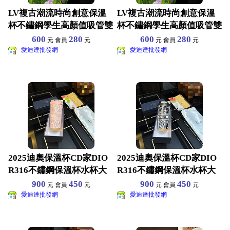
LV複古潮流時尚創意保溫
LV複古潮流時尚創意保溫
杯不鏽鋼學生高顏值吸管雙
杯不鏽鋼學生高顏值吸管雙
飲大容量咖啡水杯520
飲大容量咖啡水杯520
600
280
600
280
元 會員
元
元 會員
元
愛迪達批發網
愛迪達批發網
2025迪奧保溫杯CD家DIO
2025迪奧保溫杯CD家DIO
R316不鏽鋼保溫杯水杯大
R316不鏽鋼保溫杯水杯大
容量配手提繩便
容量配手提繩便
900
450
900
450
元 會員
元
元 會員
元
愛迪達批發網
愛迪達批發網