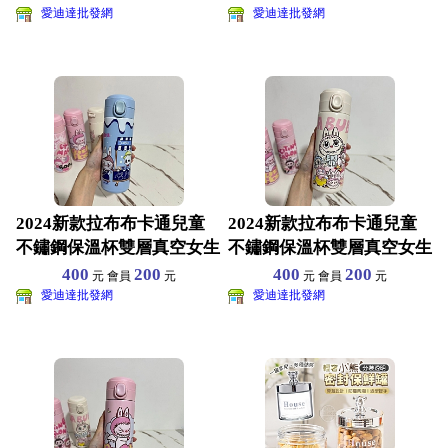
愛迪達批發網
愛迪達批發網
2024新款拉布布卡通兒童
2024新款拉布布卡通兒童
不鏽鋼保溫杯雙層真空女生
不鏽鋼保溫杯雙層真空女生
可愛開水杯450ML
可愛開水杯450ML
400
200
400
200
元 會員
元
元 會員
元
愛迪達批發網
愛迪達批發網