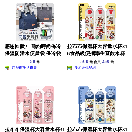
感恩回饋〉 簡約時尚保冷
拉布布保溫杯大容量水杯31
保溫防潑水便當袋 保冷袋
6食品級便攜學生直飲水杯
保溫袋 手提袋 帆布
個性INS500ML
50
500
250
元
元 會員
元
趣品館生活市集
愛迪達批發網
拉布布保溫杯大容量水杯31
拉布布保溫杯大容量水杯31