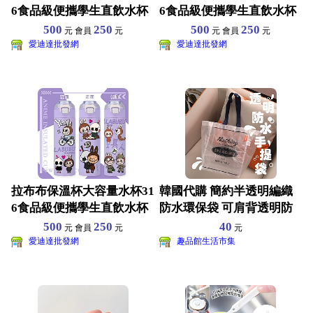
6食品級便攜學生直飲水杯
6食品級便攜學生直飲水杯
個性INS500ML
個性INS500ML
500
250
500
250
元 會員
元
元 會員
元
愛迪達批發網
愛迪達批發網
拉布布保溫杯大容量水杯31
韓國代購 簡約半透明編織
6食品級便攜學生直飲水杯
防水環保袋 可肩背透明防
個性INS500ML
水手提袋 - 加贈小掛
500
250
40
元 會員
元
元
愛迪達批發網
趣品館生活市集