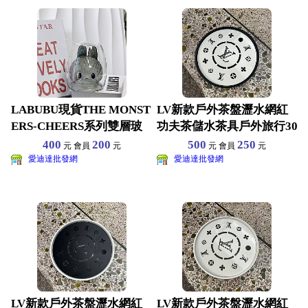
LABUBU現貨THE MONST
LV新款戶外茶盤瀝水網紅
ERS-CHEERS系列雙層玻
功夫茶儲水茶具戶外旅行30
璃杯拉
4不鏽鋼家用便攜 直
400
200
500
250
元 會員
元
元 會員
元
愛迪達批發網
愛迪達批發網
LV新款戶外茶盤瀝水網紅
LV新款戶外茶盤瀝水網紅