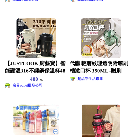
【JUSTCOOK 廚藝寶】智
代購 輕奢紋理透明附晾刷
能顯溫316不鏽鋼保溫杯48
槽漱口杯 350ML -贈刷
0ml/咖啡
480
趣品館生活市集
元
魔界outlet批發公司