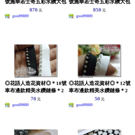
號施華若士奇五彩水鑽大包
號施華若士奇五彩水鑽大包
裝＊AB鑽~尖角鑽~
裝＊AB鑽~尖角鑽~
870
850
元
元
good99889
good99889
◎花語人造花資材◎＊18號
◎花語人造花資材◎＊12號
車布邊款精美水鑽鏈條＊2
車布邊款精美水鑽鏈條＊2
色~舞蹈衣服~皮包~
色~舞蹈衣服~皮包~
70
50
元
元
good99889
good99889