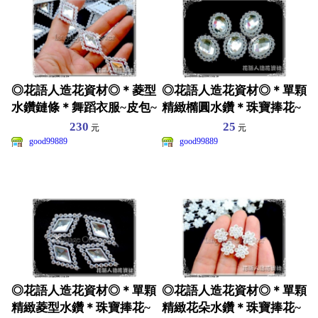
◎花語人造花資材◎＊菱型
◎花語人造花資材◎＊單顆
水鑽鏈條＊舞蹈衣服~皮包~
精緻橢圓水鑽＊珠寶捧花~
涼鞋~髮飾裝飾
涼鞋~髮飾裝飾~皮包
230
25
元
元
good99889
good99889
◎花語人造花資材◎＊單顆
◎花語人造花資材◎＊單顆
精緻菱型水鑽＊珠寶捧花~
精緻花朵水鑽＊珠寶捧花~