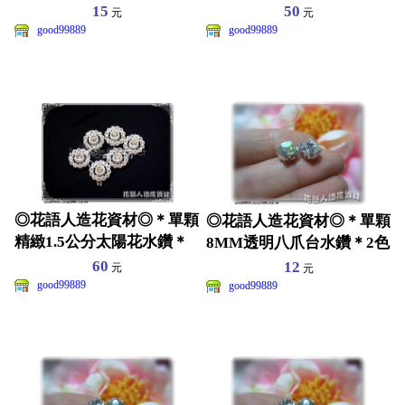
涼鞋~髮飾裝飾~皮包
涼鞋~髮飾裝飾~皮包
15
50
元
元
good99889
good99889
◎花語人造花資材◎＊單顆
◎花語人造花資材◎＊單顆
精緻1.5公分太陽花水鑽＊
8MM透明八爪台水鑽＊2色
珠寶捧花~涼鞋~髮飾
~尖角鑽~裝飾藝品
60
12
元
元
good99889
good99889