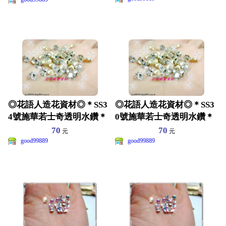
◎花語人造花資材◎＊SS3
◎花語人造花資材◎＊SS3
4號施華若士奇透明水鑽＊
0號施華若士奇透明水鑽＊
尖角鑽~手機~布偶裝
尖角鑽~多尺寸選擇~
70
70
元
元
good99889
good99889