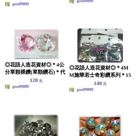
good99889
good99889
◎花語人造花資材◎＊4公
◎花語人造花資材◎＊4M
分單顆裸鑽(單顆鑽石)＊代
M施華若士奇彩鑽系列＊15
客刻字~求婚道具~婚
120
元
款平底~彩繪指甲~裝
140
元
good99889
good99889