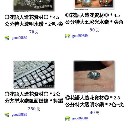
◎花語人造花資材◎＊4.5
◎花語人造花資材◎＊4.5
公分特大五彩光水鑽＊尖角
公分特大透明水鑽＊2色~尖
鑽~飾品材料~花藝
90
角鑽~飾品材料~花
元
70
元
good99889
good99889
◎花語人造花資材◎＊2公
◎花語人造花資材◎＊2.8
分方型水鑽鏡面鏈條＊舞蹈
公分特大透明水鑽＊2色~尖
衣服~皮包~涼鞋~髮飾
250
元
角鑽~~飾品戒指材
40
元
good99889
good99889