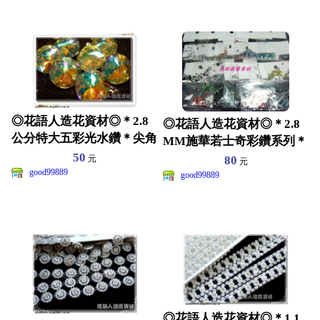
◎花語人造花資材◎＊2.8
◎花語人造花資材◎＊2.8
公分特大五彩光水鑽＊尖角
MM施華若士奇彩鑽系列＊
鑽~~飾品戒指材料~
50
15款平底~彩繪指甲
80
元
元
good99889
good99889
◎花語人造花資材◎＊1.1