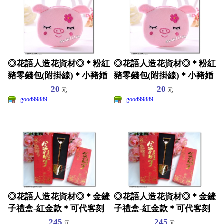
◎花語人造花資材◎＊粉紅
◎花語人造花資材◎＊粉紅
豬零錢包(附掛線)＊小豬婚
豬零錢包(附掛線)＊小豬婚
禮小物~尾牙抽獎贈品
禮小物~尾牙抽獎贈品
20
20
元
元
good99889
good99889
◎花語人造花資材◎＊金鏟
◎花語人造花資材◎＊金鏟
子禮盒-紅金款＊可代客刻
子禮盒-紅金款＊可代客刻
字~店面~開工~動土贈
字~店面~開工~動土贈
245
245
元
元