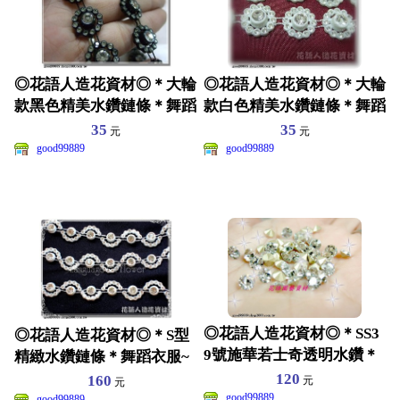
◎花語人造花資材◎＊大輪
◎花語人造花資材◎＊大輪
款黑色精美水鑽鏈條＊舞蹈
款白色精美水鑽鏈條＊舞蹈
衣服~皮包~髮飾裝飾
衣服~皮包~髮飾裝飾
35
35
元
元
good99889
good99889
◎花語人造花資材◎＊SS3
◎花語人造花資材◎＊S型
9號施華若士奇透明水鑽＊
精緻水鑽鏈條＊舞蹈衣服~
尖角鑽~裝飾高級藝品
皮包~涼鞋~髮飾裝飾
120
160
元
元
good99889
good99889