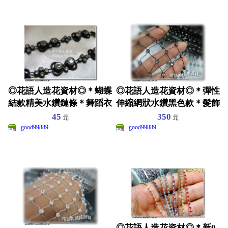
◎花語人造花資材◎＊蝴蝶
◎花語人造花資材◎＊彈性
結款精美水鑽鏈條＊舞蹈衣
伸縮網狀水鑽黑色款＊髮飾
服~皮包~髮飾裝飾
舞台~舞蹈服裝~皮包~
45
350
元
元
good99889
good99889
◎花語人造花資材◎＊新0.