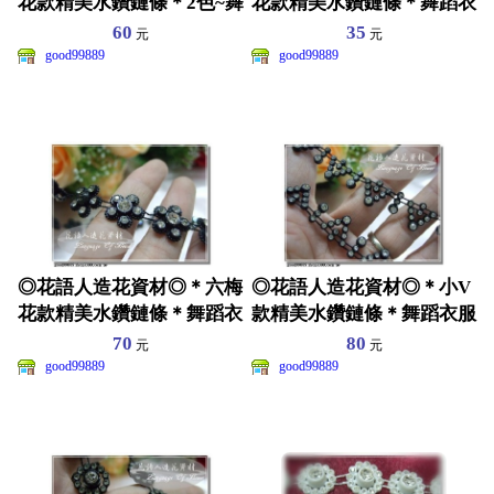
花款精美水鑽鏈條＊2色~舞
花款精美水鑽鏈條＊舞蹈衣
蹈衣服~皮包~髮飾裝
服~皮包~髮飾裝飾
60
35
元
元
good99889
good99889
◎花語人造花資材◎＊六梅
◎花語人造花資材◎＊小V
花款精美水鑽鏈條＊舞蹈衣
款精美水鑽鏈條＊舞蹈衣服
服~皮包~髮飾裝飾
~皮包~髮飾裝飾
70
80
元
元
good99889
good99889