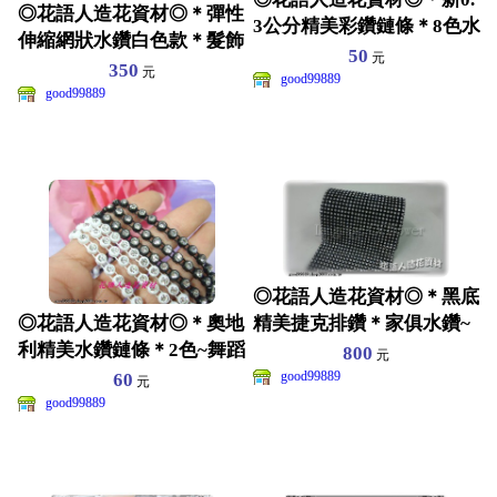
◎花語人造花資材◎＊彈性
3公分精美彩鑽鏈條＊8色水
伸縮網狀水鑽白色款＊髮飾
鑽~八爪台~耳環~
50
元
舞台~皮包~披肩~婚紗
350
元
good99889
good99889
◎花語人造花資材◎＊黑底
精美捷克排鑽＊家俱水鑽~
◎花語人造花資材◎＊奧地
舞蹈服裝~皮包~髮飾裝
利精美水鑽鏈條＊2色~舞蹈
800
元
衣服~皮包~髮飾裝飾
good99889
60
元
good99889