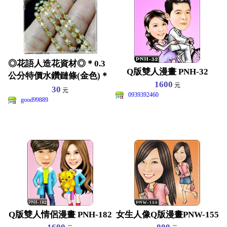
◎花語人造花資材◎＊0.3
Q版雙人漫畫 PNH-32
公分特價水鑽鏈條(金色)＊
1600
元
耳環~娃娃~衣服
30
元
0939392460
good99889
Q版雙人情侶漫畫 PNH-182
女生人像Q版漫畫PNW-155