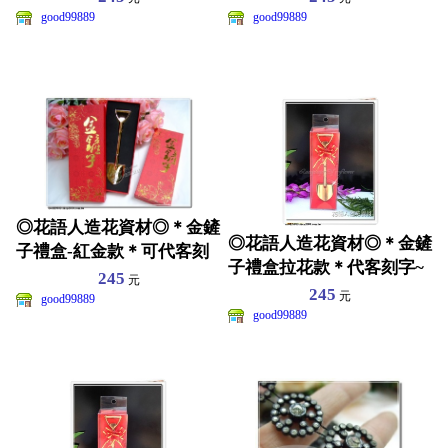
good99889
good99889
◎花語人造花資材◎＊金鏟
◎花語人造花資材◎＊金鏟
子禮盒-紅金款＊可代客刻
子禮盒拉花款＊代客刻字~
字~店面~開工~動土贈
245
元
店面~開工~動土贈品
245
元
good99889
good99889