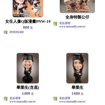
全身特製公仔
女生人像Q版漫畫PNW-19
非比尋常
www.unusually.com.tw
800
元
0939392460
畢業生(含底)
畢業生
1480
1480
元
元
非比尋常
非比尋常
www.unusually.com.tw
www.unusually.com.tw