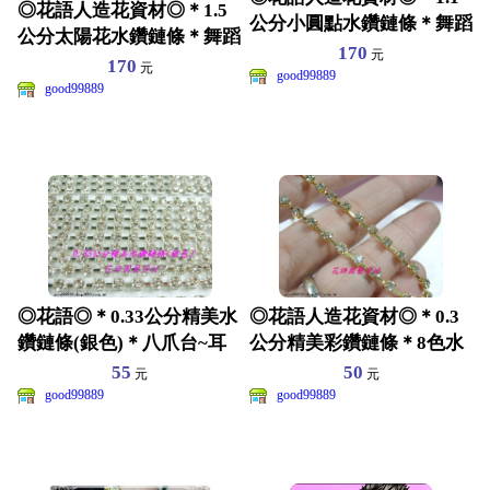
◎花語人造花資材◎＊1.5
公分小圓點水鑽鏈條＊舞蹈
公分太陽花水鑽鏈條＊舞蹈
衣服~皮包~涼鞋~髮
170
元
衣服~皮包~涼鞋~髮
170
元
good99889
good99889
◎花語◎＊0.33公分精美水
◎花語人造花資材◎＊0.3
鑽鏈條(銀色)＊八爪台~耳
公分精美彩鑽鏈條＊8色水
環~娃娃~衣服
鑽~八爪台~耳環~娃
55
50
元
元
good99889
good99889