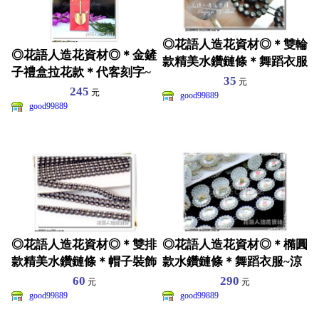
◎花語人造花資材◎＊雙輪
◎花語人造花資材◎＊金鏟
款精美水鑽鏈條＊舞蹈衣服
子禮盒拉花款＊代客刻字~
~皮包~髮飾裝飾
35
元
店面~開工~動土贈品
245
元
good99889
good99889
◎花語人造花資材◎＊雙排
◎花語人造花資材◎＊橢圓
款精美水鑽鏈條＊帽子裝飾
款水鑽鏈條＊舞蹈衣服~涼
~國標舞~拉丁舞~舞蹈
鞋~髮飾裝飾~皮包
60
290
元
元
good99889
good99889