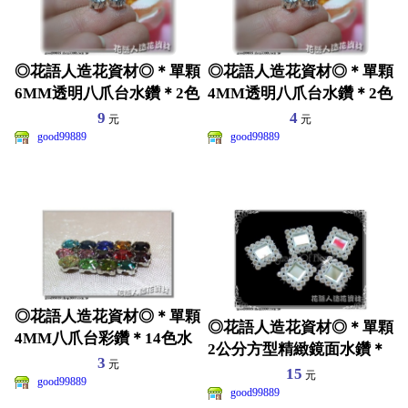
◎花語人造花資材◎＊單顆
◎花語人造花資材◎＊單顆
6MM透明八爪台水鑽＊2色
4MM透明八爪台水鑽＊2色
~尖角鑽~裝飾藝品
~尖角鑽~裝飾藝品
9
4
元
元
good99889
good99889
◎花語人造花資材◎＊單顆
◎花語人造花資材◎＊單顆
4MM八爪台彩鑽＊14色水
2公分方型精緻鏡面水鑽＊
鑽~尖角鑽~裝飾藝品
3
元
珠寶捧花~涼鞋~髮飾裝
15
元
good99889
good99889