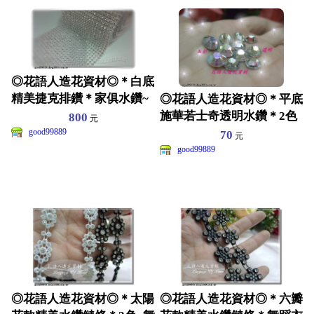
◎花語人造花資材◎＊白底
精美捷克排鑽＊家俱水鑽~
◎花語人造花資材◎＊平底
舞蹈服裝~皮包~髮飾裝
施華若士奇透明水鑽＊2色
800
元
多尺寸選擇~裝飾藝品
good99889
70
元
good99889
◎花語人造花資材◎＊太陽
◎花語人造花資材◎＊六瓣