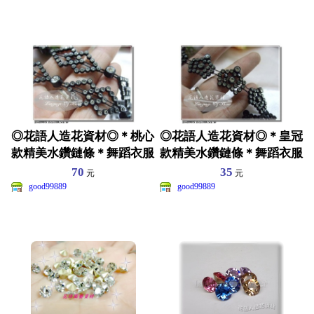
◎花語人造花資材◎＊桃心
◎花語人造花資材◎＊皇冠
款精美水鑽鏈條＊舞蹈衣服
款精美水鑽鏈條＊舞蹈衣服
~皮包~髮飾裝飾
~皮包~髮飾裝飾
70
35
元
元
good99889
good99889