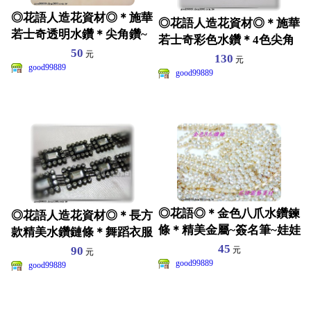
◎花語人造花資材◎＊施華
◎花語人造花資材◎＊施華
若士奇透明水鑽＊尖角鑽~
若士奇彩色水鑽＊4色尖角
多尺寸選擇~裝飾藝品
50
元
鑽~多尺寸選擇~裝飾藝
130
元
good99889
good99889
◎花語◎＊金色八爪水鑽鍊
◎花語人造花資材◎＊長方
條＊精美金屬~簽名筆~娃娃
款精美水鑽鏈條＊舞蹈衣服
~服裝點綴 ~煙盤~
~皮包~髮飾裝飾
45
90
元
元
good99889
good99889