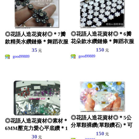
◎花語人造花資材◎＊6瓣
◎花語人造花資材◎＊7瓣
花朵款水鑽鏈條＊舞蹈衣服
款精美水鑽鏈條＊舞蹈衣服
~皮包~涼鞋~髮飾裝飾
~皮包~髮飾裝飾
150
35
元
元
good99889
good99889
◎花語人造花資材◎＊5公
◎花語人造花資材◎素材＊
分單顆裸鑽(單顆鑽石)＊可
6MM壓克力愛心平底鑽＊1
加價刻字~廣告~求婚
150
元
2色~飾品~卡片~喜
30
元