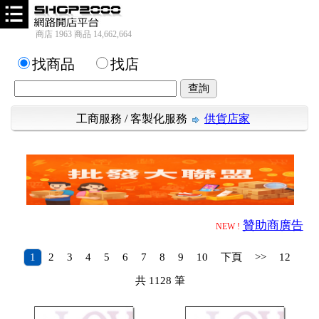
商店 1963 商品 14,662,664
找商品
找店
工商服務
/
客製化服務
供貨店家
贊助商廣告
NEW !
1
2
3
4
5
6
7
8
9
10
下頁
>>
12
共
1128
筆