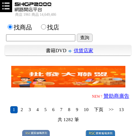
商店 1961 商品 14,649,486
找商品
找店
書籍DVD
供貨店家
贊助商廣告
NEW !
1
2
3
4
5
6
7
8
9
10
下頁
>>
13
共
1282
筆