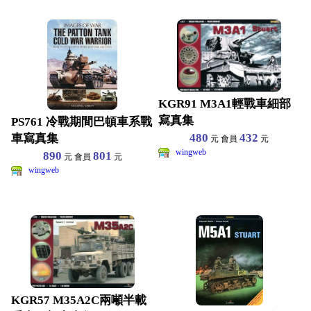
KGR91 M3A1輕戰車細部
寫真集
PS761 冷戰期間巴頓車系戰
480
432
車寫真集
元 會員
元
wingweb
890
801
元 會員
元
wingweb
KGR57 M35A2C兩噸半載