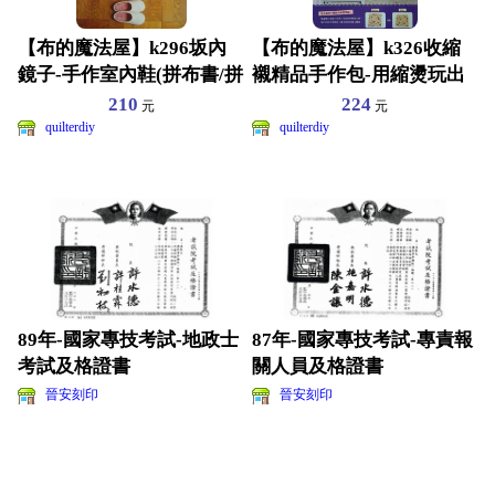
【布的魔法屋】k296坂內
【布的魔法屋】k326收縮
鏡子-手作室內鞋(拼布書/拼
襯精品手作包-用縮燙玩出
布教學/拼布材料
立體×多變化的雙重進
210
224
元
元
quilterdiy
quilterdiy
89年-國家專技考試-地政士
87年-國家專技考試-專責報
考試及格證書
關人員及格證書
晉安刻印
晉安刻印