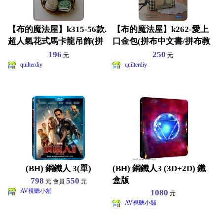
【布的魔法屋】k315-56款.
【布的魔法屋】k262-愛上
超人氣花式馬卡龍吊飾(拼
口金包(拼布中文書/拼布教
布書/拼布教學
學/拼布材料.拼
196
250
元
元
quilterdiy
quilterdiy
(BH) 鋼鐵人 3(單)
(BH) 鋼鐵人3 (3D+2D) 鐵
盒版
798
550
元 會員
元
AV視聽小舖
1080
元
AV視聽小舖