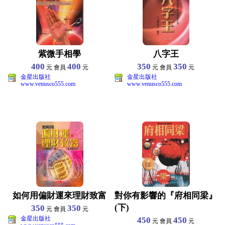
紫微手相學
八字王
400
400
350
350
元 會員
元
元 會員
元
金星出版社
金星出版社
www.venusco555.com
www.venusco555.com
如何用偏財運來理財致富
對你有影響的『府相同梁』
(下)
350
350
元 會員
元
金星出版社
450
450
元 會員
元