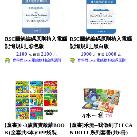
RSC圖解編碼原則植入電腦
RSC圖解編碼原則植入電腦
記憶規則_彩色版
記憶規則_黑白版
2100
2100
1000
1000
元 會員
元
元 會員
元
育學而Excel電腦物料編碼原則
育學而Excel電腦物料編碼原則
[童書]0~3歲寶寶啟蒙BOO
[童書]禾流--我做到了! I CA
K(全套共8本)OPP袋裝
N DO IT 系列套書(共6冊)