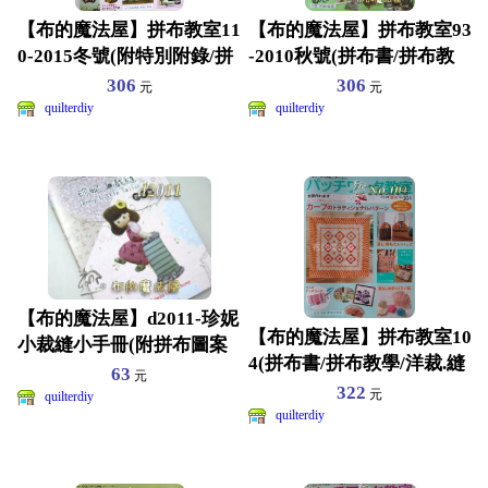
【布的魔法屋】拼布教室11
【布的魔法屋】拼布教室93
0-2015冬號(附特別附錄/拼
-2010秋號(拼布書/拼布教
布書/拼布教
學/洋裁.縫紉
306
306
元
元
quilterdiy
quilterdiy
【布的魔法屋】d2011-珍妮
【布的魔法屋】拼布教室10
小裁縫小手冊(附拼布圖案
4(拼布書/拼布教學/洋裁.縫
紙型.拼布包包教
63
元
紉教學/拼布紙
322
元
quilterdiy
quilterdiy