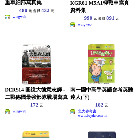
重車細部寫真集
KGR81 M5A1輕戰車寫真
資料集
480
432
元 會員
元
wingweb
990
891
元 會員
元
wingweb
DERS14 圖說大德意志師 -
南一國中高手英語會考英聽
二戰德國最強部隊戰場寫真
達人(下)
172
182
元
元
wingweb
北大參考書
www.beyda.com.tw