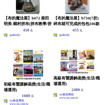
【布的魔法屋】b472 柴田
【布的魔法屋】b734(7折)
明美-鄉村拼布(拼布教學/拼
碎布就可完成的包包106款
布材料.拼布紙
(拼布書/拼布
458
455
元
元
quilterdiy
quilterdiy
高級有聲講解函授(生活/職
場運用)
初級有聲講解函授(生活/職
2480
場運用)
元
six會員專區
1880
元
www.six.com.tw
six會員專區
www.six.com.tw