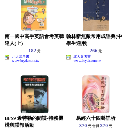
南一國中高手英語會考英聽
翰林新無敵常用成語典(中
達人(上)
學生適用)
182
266
元
元
北大參考書
北大參考書
www.beyda.com.tw
www.beyda.com.tw
BFS9 希特勒的間諜-特務機
易經六十四卦詳析
構與諜報活動
370
370
元 會員
元