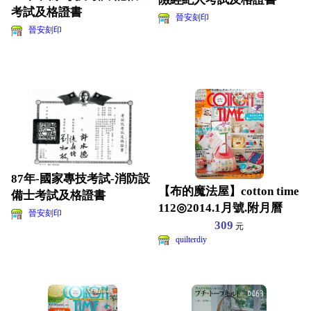
考試及格證書
晉安刻印
晉安刻印
87年-國家專技考試-消防設
【布的魔法屋】cotton time
備士考試及格證書
112◎2014.1月號.附月曆
晉安刻印
309
元
quilterdiy