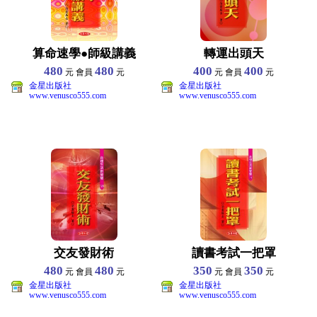
算命速學●師級講義
轉運出頭天
480
480
400
400
元 會員
元
元 會員
元
金星出版社
金星出版社
www.venusco555.com
www.venusco555.com
交友發財術
讀書考試一把罩
480
480
350
350
元 會員
元
元 會員
元
金星出版社
金星出版社
www.venusco555.com
www.venusco555.com