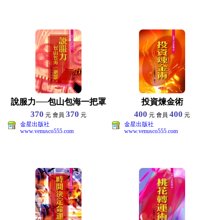
說服力──包山包海一把罩
投資煉金術
370
370
400
400
元 會員
元
元 會員
元
金星出版社
金星出版社
www.venusco555.com
www.venusco555.com