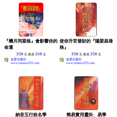
『機月同梁格』會影響你的
使你升官發財的『陽梁昌祿
命運
格』
350
350
350
350
元 會員
元
元 會員
元
金星出版社
金星出版社
www.venusco555.com
www.venusco555.com
納音五行姓名學
簡易實用靈卦、易學