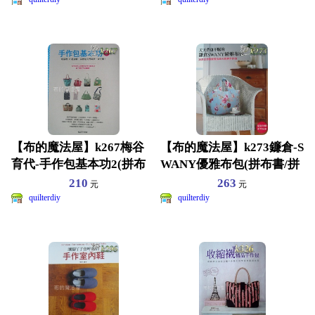
【布的魔法屋】k267梅谷
【布的魔法屋】k273鐮倉-S
育代-手作包基本功2(拼布
WANY優雅布包(拼布書/拼
書/拼布教學/拼布
布教學/拼布
210
263
元
元
quilterdiy
quilterdiy