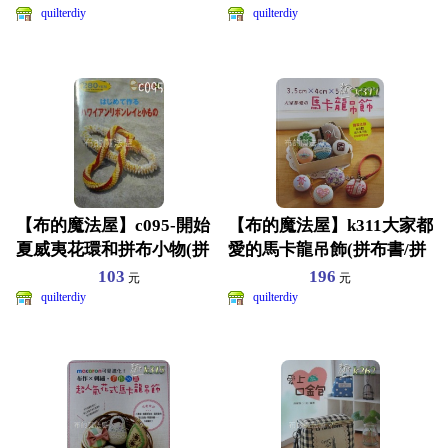
quilterdiy
quilterdiy
【布的魔法屋】c095-開始
【布的魔法屋】k311大家都
夏威夷花環和拼布小物(拼
愛的馬卡龍吊飾(拼布書/拼
布書/拼布工具書/
布教學/拼布材料
103
196
元
元
quilterdiy
quilterdiy