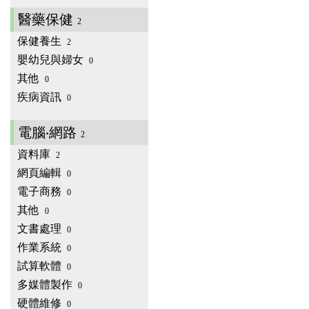
醫藥保健
2
保健養生
2
嬰幼兒與婦女
0
其他
0
疾病資訊
0
電腦‧網路
2
資料庫
2
網頁編輯
0
電子商務
0
其他
0
文書處理
0
作業系統
0
試算軟體
0
多媒體製作
0
硬體維修
0