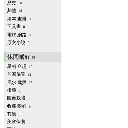
歷史
90
其他
48
繪本‧畫冊
0
工具書
0
電腦‧網路
0
原文小說
0
休閒嗜好
97
星相‧命理
42
居家佈置
32
風水‧戡輿
23
棋藝
0
園藝栽培
0
收藏‧嗜好
0
其他
0
美容保養
0