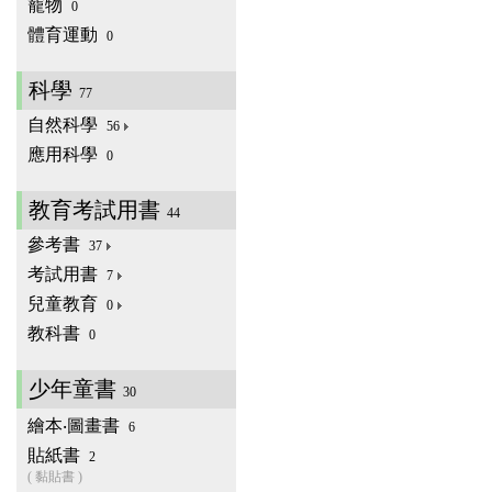
寵物
0
體育運動
0
科學
77
自然科學
56
應用科學
0
教育考試用書
44
參考書
37
考試用書
7
兒童教育
0
教科書
0
少年童書
30
繪本‧圖畫書
6
貼紙書
2
( 黏貼書 )