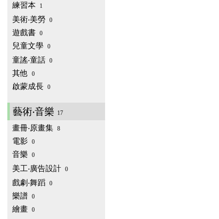
練習本
1
美術‧美勞
0
遊戲書
0
兒童文學
0
童謠‧童話
0
其他
0
啟蒙成長
0
藝術‧音樂
17
畫冊‧原畫集
8
電影
0
音樂
0
美工‧廣告設計
0
戲劇‧舞蹈
0
樂譜
0
繪畫
0