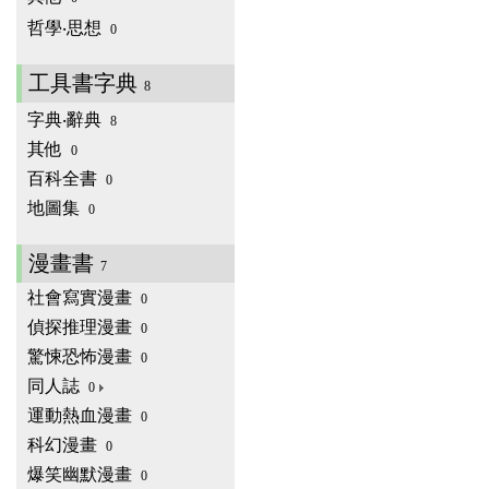
哲學‧思想
0
工具書字典
8
字典‧辭典
8
其他
0
百科全書
0
地圖集
0
漫畫書
7
社會寫實漫畫
0
偵探推理漫畫
0
驚悚恐怖漫畫
0
同人誌
0
運動熱血漫畫
0
科幻漫畫
0
爆笑幽默漫畫
0