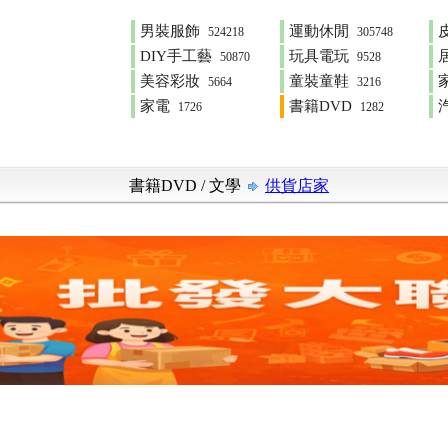
男裝服飾
運動休閒
524218
305748
DIY手工藝
玩具電玩
50870
9528
美容彩妝
童裝童鞋
5664
3216
家電
書籍DVD
1726
1282
書籍DVD
/
文學
供貨店家