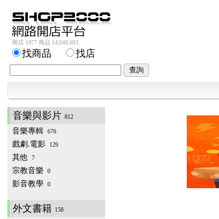
商店 1977 商品 14,648,683
找商品
找店
音樂與影片
812
音樂專輯
676
戲劇.電影
129
其他
7
宗教音樂
0
影音教學
0
外文書籍
158