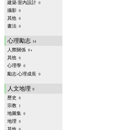
建築‧室內設計
0
攝影
0
其他
0
書法
0
心理勵志
14
人際關係
8
其他
6
心理學
0
勵志‧心理成長
0
人文地理
9
歷史
8
宗教
1
地圖集
0
地理
0
其他
0