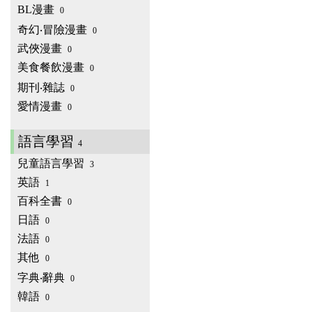
BL漫畫
0
奇幻‧冒險漫畫
0
武俠漫畫
0
美食餐飲漫畫
0
期刊‧雜誌
0
愛情漫畫
0
語言學習
4
兒童語言學習
3
英語
1
百科全書
0
日語
0
法語
0
其他
0
字典‧辭典
0
韓語
0