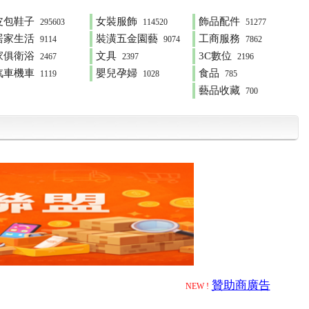
皮包鞋子
女裝服飾
飾品配件
295603
114520
51277
居家生活
裝潢五金園藝
工商服務
9114
9074
7862
家俱衛浴
文具
3C數位
2467
2397
2196
汽車機車
嬰兒孕婦
食品
1119
1028
785
藝品收藏
700
贊助商廣告
NEW !