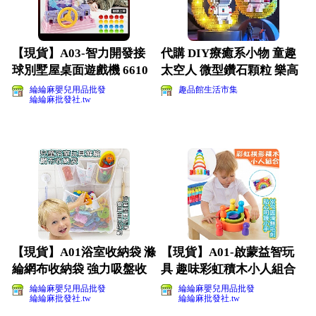
【現貨】A03-智力開發接
代購 DIY療癒系小物 童趣
球別墅屋桌面遊戲機 6610
太空人 微型鑽石顆粒 樂高
親子互動鍛煉手眼
小積木 公仔
綸綸麻嬰兒用品批發
趣品館生活市集
綸綸麻批發社.tw
【現貨】A01浴室收納袋 滌
【現貨】A01-啟蒙益智玩
綸網布收納袋 強力吸盤收
具 趣味彩虹積木小人組合
納袋帶掛鉤
搭建創意造型(影片
綸綸麻嬰兒用品批發
綸綸麻嬰兒用品批發
綸綸麻批發社.tw
綸綸麻批發社.tw