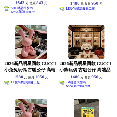
質 包裝齊全
1643
843
1480
950
元 會員
元
元 會員
元
5800精品批發商
LE愛尚貨源服飾工廠
www.5800.com.tw
2026新品明星同款 GUCCI
2026新品明星同款 GUCCI
小兔兔玩偶 古馳公仔 高端
小熊玩偶 古馳公仔 高端品
品質 包裝齊
質 包裝齊全
1580
1050
1480
950
元 會員
元
元 會員
元
LE愛尚貨源服飾工廠
JM批發大盤商
www.sofeelco.com