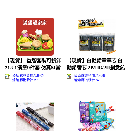
【現貨】-益智套裝可拆卸
【現貨】自動鉛筆筆芯 自
218-1漢堡9件套 仿真M當
動鉛替芯 2B/HB/2H創意鉛
當 西餐漢堡薯
筆芯
綸綸麻嬰兒用品批發
綸綸麻嬰兒用品批發
綸綸麻批發社.tw
綸綸麻批發社.tw