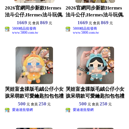
2026官網同步新款Hermes
2026官網同步新款Hermes
法斗公仔,Hermes法斗玩偶,
法斗公仔,Hermes法斗玩偶,
SIZ
SIZ
1669
869
1669
869
元 會員
元
元 會員
元
5800精品批發商
5800精品批發商
www.5800.com.tw
www.5800.com.tw
哭娃盲盒祼版毛絨公仔小女
哭娃盲盒祼版毛絨公仔小女
孩呆萌款可愛鑰匙扣包包禮
孩呆萌款可愛鑰匙扣包包禮
品掛玩偶擺件
品掛玩偶擺件
500
250
500
250
元 會員
元
元 會員
元
愛迪達批發網
愛迪達批發網