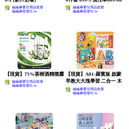
綸綸麻嬰兒用品批發
綸綸麻嬰兒用品批發
綸綸麻批發社.tw
綸綸麻批發社.tw
【現貨】75%茶樹酒精噴霧
【現貨】A01-羅賓板 啟蒙
早教大大塊學習 二合一 木
綸綸麻嬰兒用品批發
綸綸麻批發社.tw
製拼板 字母 數
綸綸麻嬰兒用品批發
綸綸麻批發社.tw