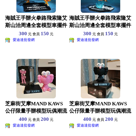
海賊王手辦火拳路飛索隆艾
海賊王手辦火拳路飛索隆艾
斯山治周邊全套模型車擺件
斯山治周邊全套模型車擺件
公仔禮物玩具 路飛18
公仔禮物玩具 路飛18
300
150
300
150
元 會員
元
元 會員
元
愛迪達批發網
愛迪達批發網
芝麻街艾摩MAND KAWS
芝麻街艾摩MAND KAWS
公仔限量手辦模型玩偶潮流
公仔限量手辦模型玩偶潮流
彈簧搖頭汽車擺件
彈簧搖頭汽車擺件
400
200
400
200
元 會員
元
元 會員
元
愛迪達批發網
愛迪達批發網