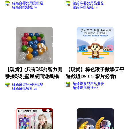
機)
片必看)
綸綸麻嬰兒用品批發
綸綸麻嬰兒用品批發
綸綸麻批發社.tw
綸綸麻批發社.tw
【現貨】(只有球球)智力開
【現貨】棕色猴子數學天平
發接球別墅屋桌面遊戲機
遊戲組DS-01(影片必看)
(只有球球)一包20顆
綸綸麻嬰兒用品批發
綸綸麻嬰兒用品批發
綸綸麻批發社.tw
綸綸麻批發社.tw