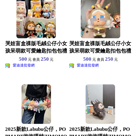
哭娃盲盒祼版毛絨公仔小女
哭娃盲盒祼版毛絨公仔小女
孩呆萌款可愛鑰匙扣包包禮
孩呆萌款可愛鑰匙扣包包禮
品掛玩偶擺件
品掛玩偶擺件
500
250
500
250
元 會員
元
元 會員
元
愛迪達批發網
愛迪達批發網
2025新款Labubu公仔，PO
2025新款Labubu公仔，PO