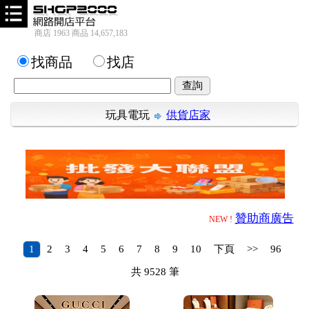
商店 1963 商品 14,657,183
找商品
找店
玩具電玩
供貨店家
贊助商廣告
NEW !
1
2
3
4
5
6
7
8
9
10
下頁
>>
96
共
9528
筆