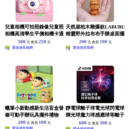
兒童相機可拍照錄像兒童照
天然崖柏木雕爆款LABUBU
相機高清學生平價相機卡通
精靈野外拉布布手辦桌面擺
迷你女孩禮物
件公仔禮物
500
250
200
100
元 會員
元
元 會員
元
愛迪達批發網
愛迪達批發網
蠟筆小新動感新生活盲盒發
靜電球離子球電光球閃電球
條可動手辦玩具擺件禮物
輝光球魔力球感應球等離子
球魔法球玩具
200
100
600
300
元 會員
元
元 會員
元
愛迪達批發網
愛迪達批發網