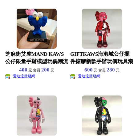
芝麻街艾摩MAND KAWS
GIFTKAWS海港城公仔擺
公仔限量手辦模型玩偶潮流
件搪膠新款手辦玩偶玩具潮
彈簧搖頭汽車擺件
流潮牌擺件芝麻街解
400
200
600
280
元 會員
元
元 會員
元
愛迪達批發網
愛迪達批發網