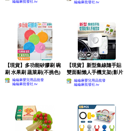
綸綸麻批發社.tw
綸綸麻批發社.tw
【現貨】多功能矽膠刷 碗
【現貨】新型集線隨手貼
刷 水果刷 蔬菜刷(不挑色)
雙面黏懶人手機支架(影片
必看)
綸綸麻嬰兒用品批發
綸綸麻嬰兒用品批發
綸綸麻批發社.tw
綸綸麻批發社.tw