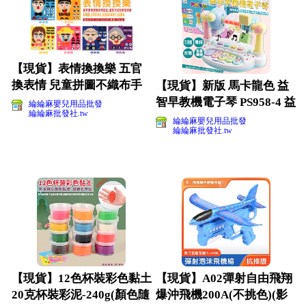
【現貨】表情換換樂 五官
換表情 兒童拼圖不織布手
【現貨】新版 馬卡龍色 益
工材料包 變臉
智早教機電子琴 PS958-4 益
綸綸麻嬰兒用品批發
綸綸麻批發社.tw
智音樂琴嬰
綸綸麻嬰兒用品批發
綸綸麻批發社.tw
【現貨】12色杯裝彩色黏土
【現貨】A02彈射自由飛翔
20克杯裝彩泥-240g(顏色隨
爆沖飛機200A(不挑色)(影