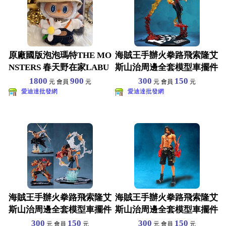
原廠國版泡泡瑪特THE MO
海賊王手辦火拳路飛索隆艾
NSTERS 春天野在家LABU
斯山治周邊全套模型車擺件
BU搪膠毛
公仔禮物玩具 路飛18
1800
900
300
150
元 會員
元
元 會員
元
愛迪達批發網
愛迪達批發網
海賊王手辦火拳路飛索隆艾
海賊王手辦火拳路飛索隆艾
斯山治周邊全套模型車擺件
斯山治周邊全套模型車擺件
公仔禮物玩具 路飛18
公仔禮物玩具 路飛18
300
150
300
150
元 會員
元
元 會員
元