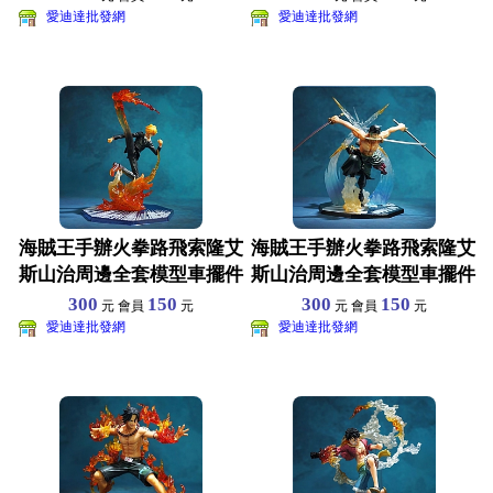
愛迪達批發網
愛迪達批發網
海賊王手辦火拳路飛索隆艾
海賊王手辦火拳路飛索隆艾
斯山治周邊全套模型車擺件
斯山治周邊全套模型車擺件
公仔禮物玩具 路飛18
公仔禮物玩具 路飛18
300
150
300
150
元 會員
元
元 會員
元
愛迪達批發網
愛迪達批發網