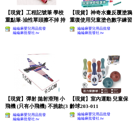
【現貨】工程記號筆 學校
【現貨】神奇水畫反覆塗鴉
重點筆-油性單頭擦不掉 持
重復使用兒童塗色數字練習
久大頭筆(5支一組)
本(影片必看)
綸綸麻嬰兒用品批發
綸綸麻嬰兒用品批發
綸綸麻批發社.tw
綸綸麻批發社.tw
【現貨】彈射 拋射滑翔 小
【現貨】室內運動 兒童保
飛機 (只有小飛機) 不挑款(3
齡球203-011
隻裝)
綸綸麻嬰兒用品批發
綸綸麻嬰兒用品批發
綸綸麻批發社.tw
綸綸麻批發社.tw