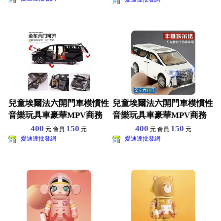
兒童埃爾法六開門車模慣性
兒童埃爾法六開門車模慣性
音樂玩具車豪華MPV商務
音樂玩具車豪華MPV商務
車寶寶小汽車家居擺件
車寶寶小汽車家居擺件
400
150
400
150
元 會員
元
元 會員
元
愛迪達批發網
愛迪達批發網