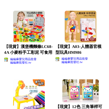
【現貨】漢堡機麵條LC68-
【現貨】A03-人體器官模
4A 小麥粉手工彩泥 可食用
型玩具HM986
小麥粉手工彩泥
綸綸麻嬰兒用品批發
綸綸麻嬰兒用品批發
綸綸麻批發社.tw
綸綸麻批發社.tw
【現貨】12色 三角筆桿可