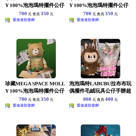
Y 100%泡泡瑪特擺件公仔
Y 100%泡泡瑪特擺件公仔
茉莉盲盒
茉莉盲盒
700
350
700
350
元 會員
元
元 會員
元
愛迪達批發網
愛迪達批發網
珍藏MEGA SPACE MOLL
泡泡瑪特LABUBU拉布布玩
Y 100%泡泡瑪特擺件公仔
偶擺件毛絨玩具公仔手辦超
茉莉盲盒
軟男友生日禮物 尺
700
350
800
400
元 會員
元
元 會員
元
愛迪達批發網
愛迪達批發網