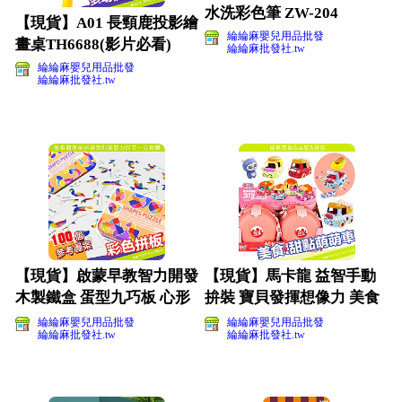
水洗彩色筆 ZW-204
【現貨】A01 長頸鹿投影繪
綸綸麻嬰兒用品批發
畫桌TH6688(影片必看)
綸綸麻批發社.tw
綸綸麻嬰兒用品批發
綸綸麻批發社.tw
【現貨】啟蒙早教智力開發
【現貨】馬卡龍 益智手動
木製鐵盒 蛋型九巧板 心形
拚裝 寶貝發揮想像力 美食
九巧板(影片必看)
萌萌車PZ835-薯
綸綸麻嬰兒用品批發
綸綸麻嬰兒用品批發
綸綸麻批發社.tw
綸綸麻批發社.tw