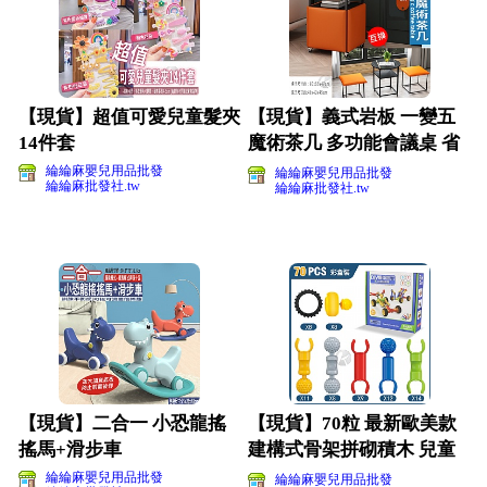
【現貨】超值可愛兒童髮夾
【現貨】義式岩板 一變五
14件套
魔術茶几 多功能會議桌 省
空間 聚會桌椅(影片
綸綸麻嬰兒用品批發
綸綸麻嬰兒用品批發
綸綸麻批發社.tw
綸綸麻批發社.tw
【現貨】二合一 小恐龍搖
【現貨】70粒 最新歐美款
搖馬+滑步車
建構式骨架拼砌積木 兒童
積木1942(影片
綸綸麻嬰兒用品批發
綸綸麻嬰兒用品批發