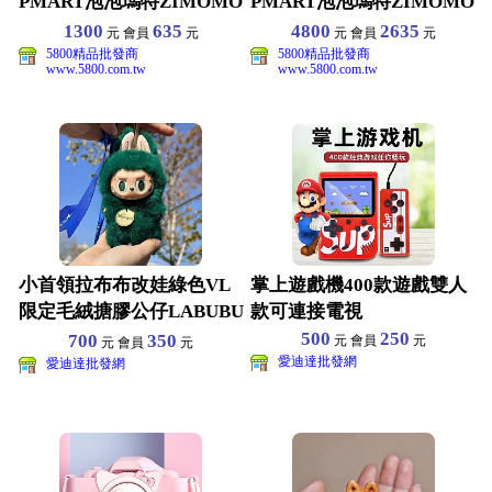
PMART泡泡瑪特ZIMOMO
PMART泡泡瑪特ZIMOMO
搪膠L
搪膠L
1300
635
4800
2635
元 會員
元
元 會員
元
5800精品批發商
5800精品批發商
www.5800.com.tw
www.5800.com.tw
小首領拉布布改娃綠色VL
掌上遊戲機400款遊戲雙人
限定毛絨搪膠公仔LABUBU
款可連接電視
玩偶掛件禮物
500
250
700
350
元 會員
元
元 會員
元
愛迪達批發網
愛迪達批發網