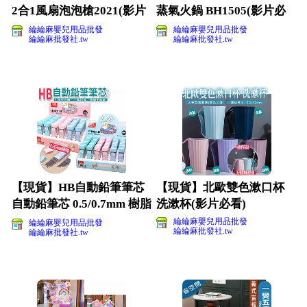
2合1風扇泡泡槍2021(影片
蒸氣火鍋 BH1505(影片必
必看)
看)
綸綸麻嬰兒用品批發
綸綸麻嬰兒用品批發
綸綸麻批發社.tw
綸綸麻批發社.tw
【現貨】HB自動鉛筆筆芯
【現貨】北歐雙色漱口杯
自動鉛筆芯 0.5/0.7mm 樹脂
洗漱杯(影片必看)
不易斷
綸綸麻嬰兒用品批發
綸綸麻嬰兒用品批發
綸綸麻批發社.tw
綸綸麻批發社.tw