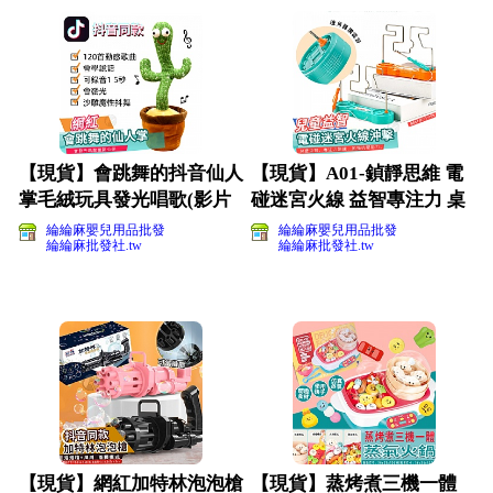
【現貨】會跳舞的抖音仙人
【現貨】A01-鍞靜思維 電
掌毛絨玩具發光唱歌(影片
碰迷宮火線 益智專注力 桌
必看)
面遊戲(影片必看
綸綸麻嬰兒用品批發
綸綸麻嬰兒用品批發
綸綸麻批發社.tw
綸綸麻批發社.tw
【現貨】網紅加特林泡泡槍
【現貨】蒸烤煮三機一體