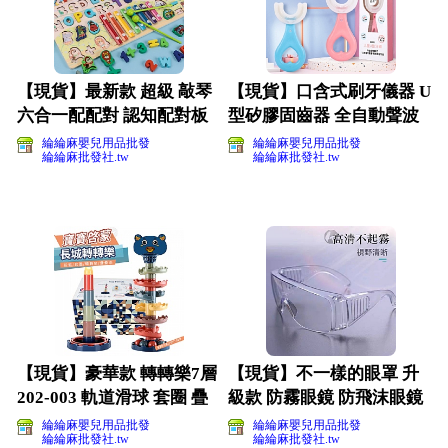
【現貨】最新款 超級 敲琴
【現貨】口含式刷牙儀器 U
六合一配配對 認知配對板
型矽膠固齒器 全自動聲波
釣魚玩具(影片必看
寶寶牙刷
綸綸麻嬰兒用品批發
綸綸麻嬰兒用品批發
綸綸麻批發社.tw
綸綸麻批發社.tw
【現貨】豪華款 轉轉樂7層
【現貨】不一樣的眼罩 升
202-003 軌道滑球 套圈 疊
級款 防霧眼鏡 防飛沫眼鏡
杯 投籃
防疫眼鏡(影片必看
綸綸麻嬰兒用品批發
綸綸麻嬰兒用品批發
綸綸麻批發社.tw
綸綸麻批發社.tw