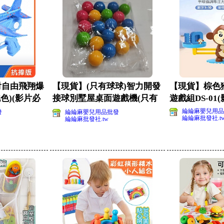
射自由飛翔爆
【現貨】(只有球球)智力開發
【現貨】棕色
挑色)(影片必
接球別墅屋桌面遊戲機(只有
遊戲組DS-01
球球)一包20顆
綸綸麻嬰兒用品
發
綸綸麻嬰兒用品批發
綸綸麻批發社.t
綸綸麻批發社.tw