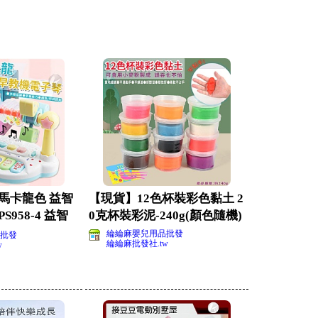
馬卡龍色 益智
【現貨】12色杯裝彩色黏土 2
958-4 益智
0克杯裝彩泥-240g(顏色隨機)
綸綸麻嬰兒用品批發
批發
綸綸麻批發社.tw
w