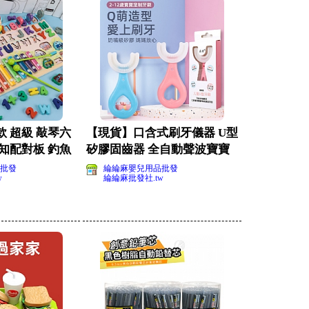
 超級 敲琴六
【現貨】口含式刷牙儀器 U型
知配對板 釣魚
矽膠固齒器 全自動聲波寶寶
牙刷
批發
綸綸麻嬰兒用品批發
w
綸綸麻批發社.tw