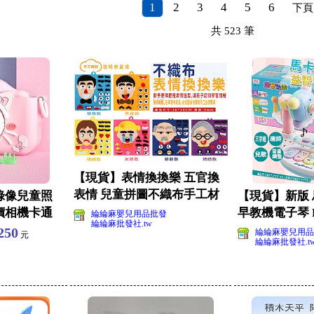
1
2
3
4
5
6
下頁
共
523
筆
【現貨】表情換換樂 五官換
表情 兒童拼圖不織布手工材
錄像兒童照
【現貨】新版 
料包 變臉
價相機卡通
早教機電子琴 PS
綸綸麻嬰兒用品批發
綸綸麻批發社.tw
音樂琴嬰
250
綸綸麻嬰兒用品
元
綸綸麻批發社.t