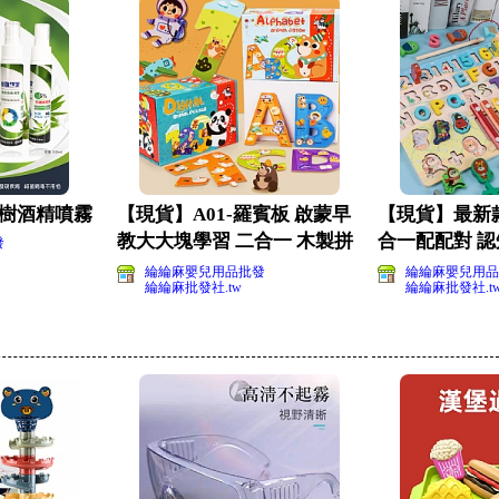
茶樹酒精噴霧
【現貨】A01-羅賓板 啟蒙早
【現貨】最新款
教大大塊學習 二合一 木製拼
合一配配對 認
發
板 字母 數
玩具(影片必看
綸綸麻嬰兒用品批發
綸綸麻嬰兒用品
綸綸麻批發社.tw
綸綸麻批發社.t