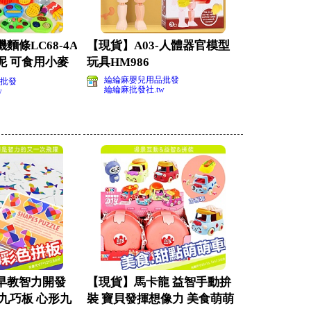
麵條LC68-4A
【現貨】A03-人體器官模型
泥 可食用小麥
玩具HM986
綸綸麻嬰兒用品批發
批發
綸綸麻批發社.tw
w
早教智力開發
【現貨】馬卡龍 益智手動拚
九巧板 心形九
裝 寶貝發揮想像力 美食萌萌