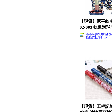
【現貨】豪華款 轉
02-003 軌道滑球
籃
綸綸麻嬰兒用品批
綸綸麻批發社.tw
【現貨】工程記號