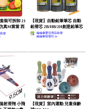
套裝可拆卸 21
【現貨】自動鉛筆筆芯 自動
 仿真M當當 西
鉛替芯 2B/HB/2H創意鉛筆芯
綸綸麻嬰兒用品批發
批發
綸綸麻批發社.tw
w
拋射滑翔 小飛
【現貨】室內運動 兒童保齡