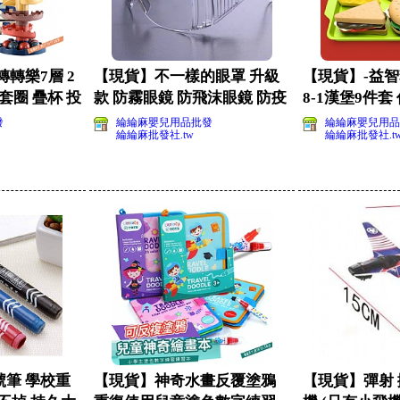
轉樂7層 2
【現貨】不一樣的眼罩 升級
【現貨】-益智
 套圈 疊杯 投
款 防霧眼鏡 防飛沫眼鏡 防疫
8-1漢堡9件套
眼鏡(影片必看
餐漢堡薯
發
綸綸麻嬰兒用品批發
綸綸麻嬰兒用品
綸綸麻批發社.tw
綸綸麻批發社.t
筆 學校重
【現貨】神奇水畫反覆塗鴉
【現貨】彈射 