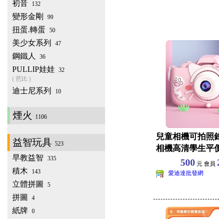
初音
132
變形金剛
99
扭蛋.轉蛋
50
美少女系列
47
鋼鐵人
36
PULLIP娃娃
32
( 芭比 )
迪士尼系列
10
煙火
1106
兒童相機可拍照
益智玩具
523
相機高清學生平
早教益智
335
迷你女孩禮物
500
元 會員
積木
143
愛迪達批發網
立體拼圖
5
拼圖
4
紙牌
0