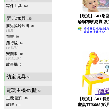
零件工具
148
【現貨】A01浴
嬰兒玩具
135
綸網布收納袋 強
嬰兒搖鈴床掛
81
袋帶掛鉤
綸綸麻嬰兒用品批
( 拉鈴 )
綸綸麻批發社.tw
布書
30
爬行毯
14
( 遊戲毯 )
安撫巾
10
( 安撫玩偶 )
故事機
0
幼童玩具
58
電玩主機‧軟體
57
主機.配件
46
【現貨】A01 
軟體
畫桌TH6688(影
11