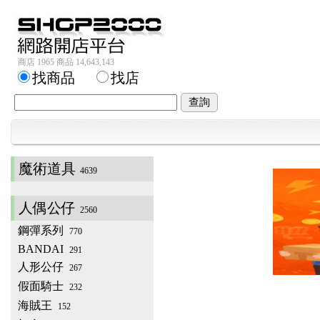
商店 1965 商品 14,643,143
找商品
找店
魔術道具
4639
人偶公仔
2560
鋼彈系列
770
BANDAI
291
人形公仔
267
假面騎士
232
海賊王
152