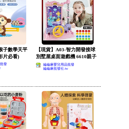
猴子數學天平
【現貨】A03-智力開發接球
(影片必看)
別墅屋桌面遊戲機 6610親子
互動鍛煉手眼
批發
綸綸麻嬰兒用品批發
w
綸綸麻批發社.tw