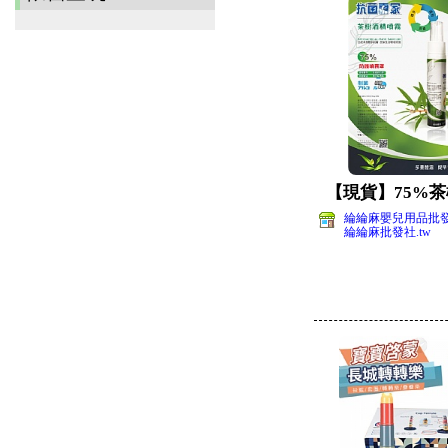
【現貨】75%
綸綸麻嬰兒用品批
綸綸麻批發社.tw