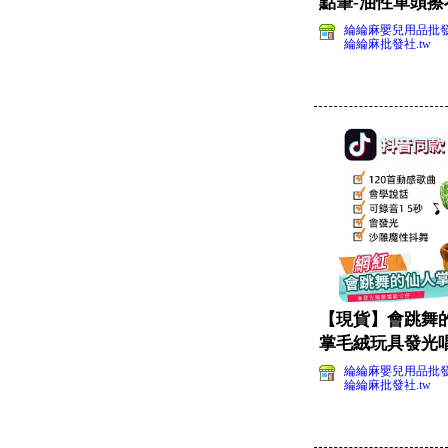
點筆-油性單頭擦
頭筆(5支一組)
綸綸麻嬰兒用品批
綸綸麻批發社.tw
【現貨】會跳舞
掌毛絨玩具發光唱
看)
綸綸麻嬰兒用品批
綸綸麻批發社.tw