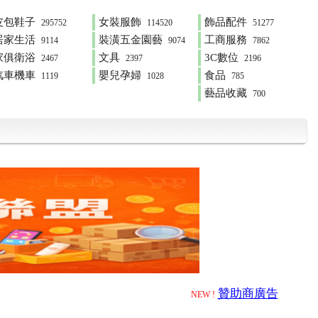
皮包鞋子
女裝服飾
飾品配件
295752
114520
51277
居家生活
裝潢五金園藝
工商服務
9114
9074
7862
家俱衛浴
文具
3C數位
2467
2397
2196
汽車機車
嬰兒孕婦
食品
1119
1028
785
藝品收藏
700
贊助商廣告
NEW !