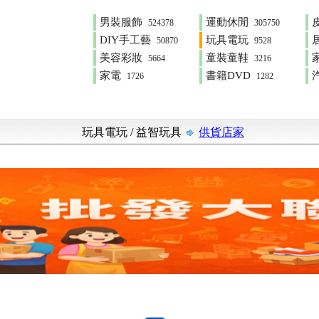
男裝服飾
運動休閒
524378
305750
DIY手工藝
玩具電玩
50870
9528
美容彩妝
童裝童鞋
5664
3216
家電
書籍DVD
1726
1282
玩具電玩
/
益智玩具
供貨店家