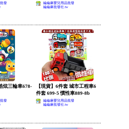
)
車PZ835-薯
批發
綸綸麻嬰兒用品批發
w
綸綸麻批發社.tw
炫三輪車678-
【現貨】6件套 城市工程車6
件套 699-5 慣性車889-8b
批發
綸綸麻嬰兒用品批發
w
綸綸麻批發社.tw