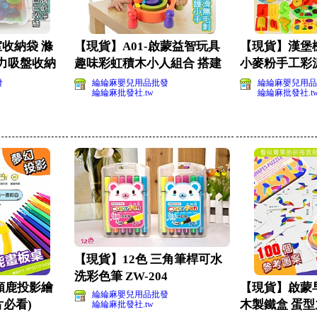
室收納袋 滌
【現貨】A01-啟蒙益智玩具
【現貨】漢堡機
力吸盤收納
趣味彩虹積木小人組合 搭建
小麥粉手工彩
創意造型(影片
粉手工彩泥
發
綸綸麻嬰兒用品批發
綸綸麻嬰兒用品
綸綸麻批發社.tw
綸綸麻批發社.t
【現貨】12色 三角筆桿可水
洗彩色筆 ZW-204
長頸鹿投影繪
【現貨】啟蒙
綸綸麻嬰兒用品批發
片必看)
木製鐵盒 蛋型
綸綸麻批發社.tw