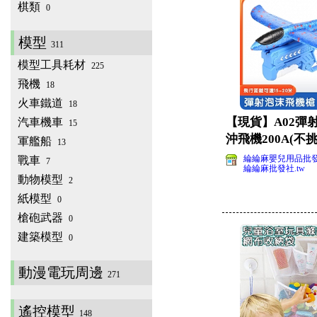
棋類
0
模型
311
模型工具耗材
225
飛機
18
火車鐵道
18
【現貨】A02彈
汽車機車
15
沖飛機200A(不
軍艦船
13
看)
綸綸麻嬰兒用品批
戰車
7
綸綸麻批發社.tw
動物模型
2
紙模型
0
槍砲武器
0
建築模型
0
動漫電玩周邊
271
遙控模型
148