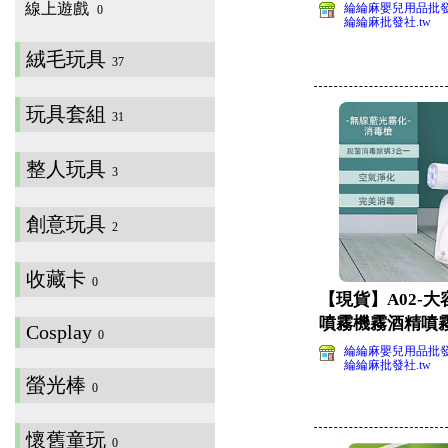
線上遊戲
綸綸麻嬰兒用品批
0
綸綸麻批發社.tw
絨毛玩具
37
玩具套組
31
整人玩具
3
創意玩具
2
收藏卡
0
【現貨】A02-大
噴霧機霧酒精噴霧
Cosplay
0
看)
綸綸麻嬰兒用品批
綸綸麻批發社.tw
螢光棒
0
懷舊童玩
0