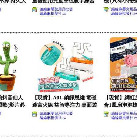
不掉 持久大
重復使用兒童塗色數字練習
機 (只有小飛機
本(影片必看)
裝)
發
綸綸麻嬰兒用品批發
綸綸麻嬰兒用品
綸綸麻批發社.tw
綸綸麻批發社.t
的抖音仙人
【現貨】A01-鍞靜思維 電碰
【現貨】網紅加
歌(影片必
迷宮火線 益智專注力 桌面遊
合1風扇泡泡槍2
戲(影片必看
看)
發
綸綸麻嬰兒用品批發
綸綸麻嬰兒用品
綸綸麻批發社.tw
綸綸麻批發社.t