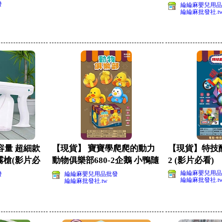
巧板(影片必看
發
綸綸麻嬰兒用品
綸綸麻批發社.t
容量 超細款
【現貨】 寶寶學爬爬的動力
【現貨】特技酷
槍(影片必
動物俱樂部680-2企鵝 小鴨隨
2 (影片必看)
機出貨(影
綸綸麻嬰兒用品
發
綸綸麻嬰兒用品批發
綸綸麻批發社.t
綸綸麻批發社.tw