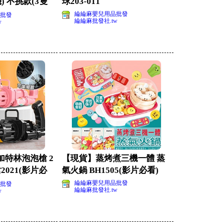
) 不挑款(3隻
球203-011
綸綸麻嬰兒用品批發
批發
綸綸麻批發社.tw
w
特林泡泡槍 2
【現貨】蒸烤煮三機一體 蒸
021(影片必
氣火鍋 BH1505(影片必看)
綸綸麻嬰兒用品批發
批發
綸綸麻批發社.tw
w