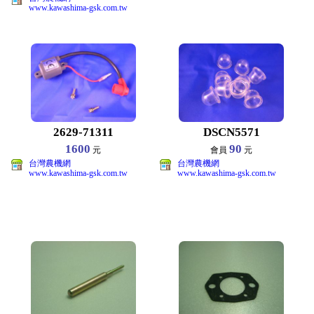
www.kawashima-gsk.com.tw
2629-71311
DSCN5571
1600
90
元
會員
元
台灣農機網
台灣農機網
www.kawashima-gsk.com.tw
www.kawashima-gsk.com.tw