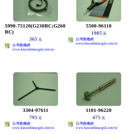
5990-75120(G230RC;G260
5500-96110
RC)
1985
元
365
台灣農機網
元
www.kawashima-gsk.com.tw
台灣農機網
www.kawashima-gsk.com.tw
3304-97611
1101-96220
795
475
元
元
台灣農機網
台灣農機網
www.kawashima-gsk.com.tw
www.kawashima-gsk.com.tw