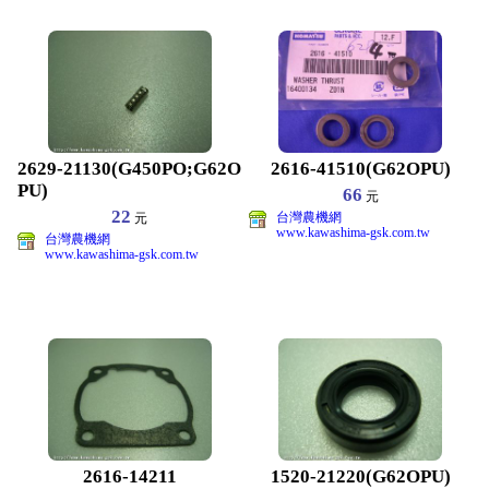
2629-21130(G450PO;G62O
2616-41510(G62OPU)
PU)
66
元
22
台灣農機網
元
www.kawashima-gsk.com.tw
台灣農機網
www.kawashima-gsk.com.tw
2616-14211
1520-21220(G62OPU)