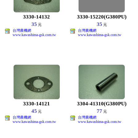
3330-14132
3330-15220(G380PU)
35
35
元
元
台灣農機網
台灣農機網
www.kawashima-gsk.com.tw
www.kawashima-gsk.com.tw
3330-14121
3304-41310(G380PU)
45
77
元
元
台灣農機網
台灣農機網
www.kawashima-gsk.com.tw
www.kawashima-gsk.com.tw