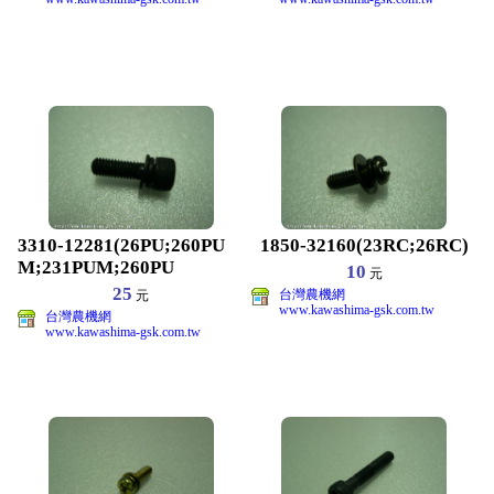
3310-12281(26PU;260PU
1850-32160(23RC;26RC)
M;231PUM;260PU
10
元
25
台灣農機網
元
www.kawashima-gsk.com.tw
台灣農機網
www.kawashima-gsk.com.tw