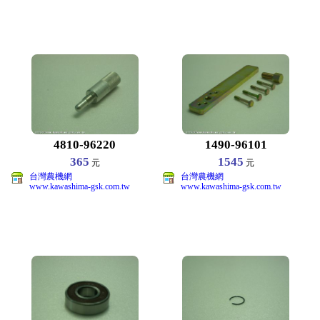
4810-96220
1490-96101
365
1545
元
元
台灣農機網
台灣農機網
www.kawashima-gsk.com.tw
www.kawashima-gsk.com.tw