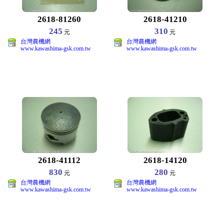
2618-81260
2618-41210
245
310
元
元
台灣農機網
台灣農機網
www.kawashima-gsk.com.tw
www.kawashima-gsk.com.tw
2618-41112
2618-14120
830
280
元
元
台灣農機網
台灣農機網
www.kawashima-gsk.com.tw
www.kawashima-gsk.com.tw