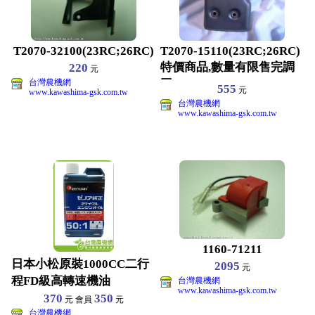
T2070-32100(23RC;26RC)
T2070-15110(23RC;26RC)
特價商品,數量有限售完調
220
元
台灣農機網
回
555
元
www.kawashima-gsk.com.tw
台灣農機網
www.kawashima-gsk.com.tw
1160-71211
日本小松原裝1000CC二行
2095
元
程FD級高轉速機油
台灣農機網
www.kawashima-gsk.com.tw
370
350
元 會員
元
台灣農機網