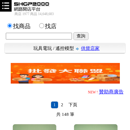
商店 1977 商品 14,648,683
找商品
找店
玩具電玩
/
遙控模型
供貨店家
贊助商廣告
NEW !
1
2
下頁
共
148
筆