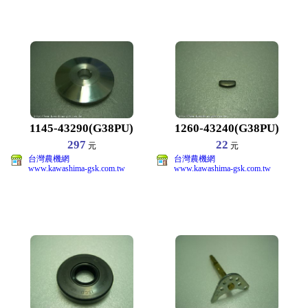
1145-43290(G38PU)
1260-43240(G38PU)
297
22
元
元
台灣農機網
台灣農機網
www.kawashima-gsk.com.tw
www.kawashima-gsk.com.tw