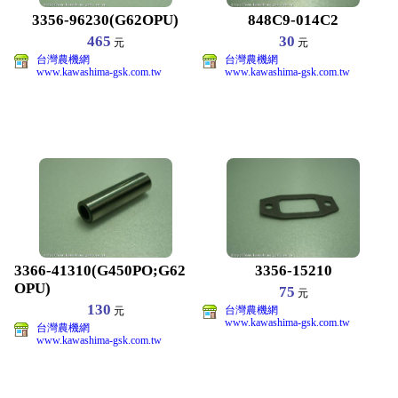
3356-96230(G62OPU)
848C9-014C2
465
30
元
元
台灣農機網
台灣農機網
www.kawashima-gsk.com.tw
www.kawashima-gsk.com.tw
3366-41310(G450PO;G62
3356-15210
OPU)
75
元
130
台灣農機網
元
www.kawashima-gsk.com.tw
台灣農機網
www.kawashima-gsk.com.tw