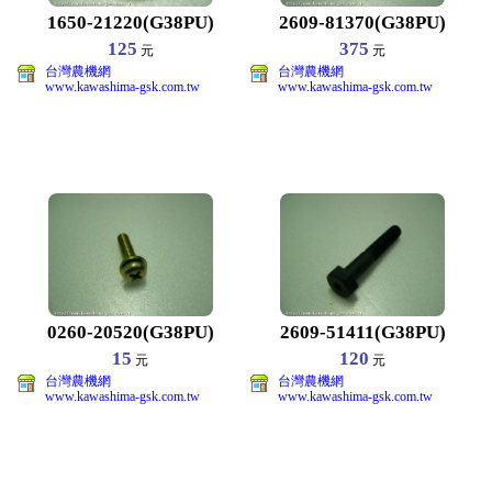
1650-21220(G38PU)
2609-81370(G38PU)
125
375
元
元
台灣農機網
台灣農機網
www.kawashima-gsk.com.tw
www.kawashima-gsk.com.tw
0260-20520(G38PU)
2609-51411(G38PU)
15
120
元
元
台灣農機網
台灣農機網
www.kawashima-gsk.com.tw
www.kawashima-gsk.com.tw