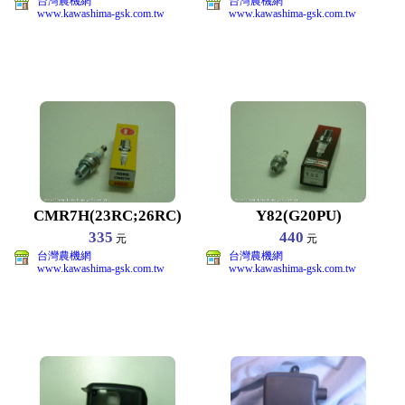
台灣農機網
台灣農機網
www.kawashima-gsk.com.tw
www.kawashima-gsk.com.tw
CMR7H(23RC;26RC)
Y82(G20PU)
335
440
元
元
台灣農機網
台灣農機網
www.kawashima-gsk.com.tw
www.kawashima-gsk.com.tw