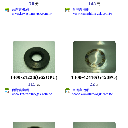
70
145
元
元
台灣農機網
台灣農機網
www.kawashima-gsk.com.tw
www.kawashima-gsk.com.tw
1400-21220(G62OPU)
1300-42410(G450PO)
115
22
元
元
台灣農機網
台灣農機網
www.kawashima-gsk.com.tw
www.kawashima-gsk.com.tw