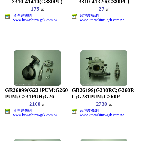
3310-41410(G380PU)
3310-41320(G380PU)
175
27
元
元
台灣農機網
台灣農機網
www.kawashima-gsk.com.tw
www.kawashima-gsk.com.tw
GR26099(G231PUM;G260
GR26199(G230RC;G260R
PUM;G231PUH;G26
C;G231PUM;G260P
2100
2730
元
元
台灣農機網
台灣農機網
www.kawashima-gsk.com.tw
www.kawashima-gsk.com.tw