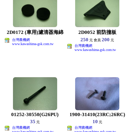
2D0172 (車用)濾清器海綿
2D0052 前防撞板
250
200
台灣農機網
元 會員
元
www.kawashima-gsk.com.tw
台灣農機網
www.kawashima-gsk.com.tw
01252-30550(G26PU)
1900-31410(23RC;26RC)
35
10
元
元
台灣農機網
台灣農機網
www.kawashima-gsk.com.tw
www.kawashima-gsk.com.tw