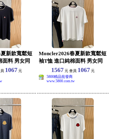
6春夏新款寬鬆短
Moncler2026春夏新款寬鬆短
棉面料 男女同
袖T恤 進口純棉面料 男女同
款休閒
1067
1567
1067
會員
元
元 會員
元
5800精品批發商
tw
www.5800.com.tw