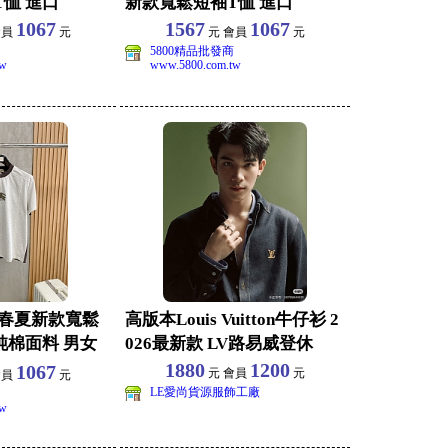
恤 進口
新款寬鬆短袖T恤 進口
1067
1567
1067
會員
元
元 會員
元
5800精品批發商
tw
www.5800.com.tw
026春夏新款寬鬆
高版本Louis Vuitton牛仔衫 2
純棉面料 男女
026最新款 LV路易威登休
1880
1200
1067
元 會員
元
會員
元
LE愛尚貨源服飾工廠
tw