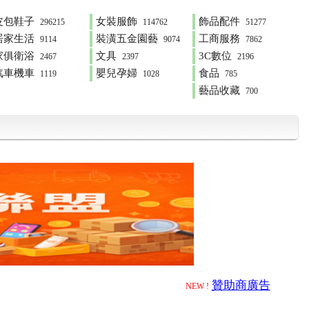
皮包鞋子
女裝服飾
飾品配件
296215
114762
51277
居家生活
裝潢五金園藝
工商服務
9114
9074
7862
家俱衛浴
文具
3C數位
2467
2397
2196
汽車機車
嬰兒孕婦
食品
1119
1028
785
藝品收藏
700
贊助商廣告
NEW !