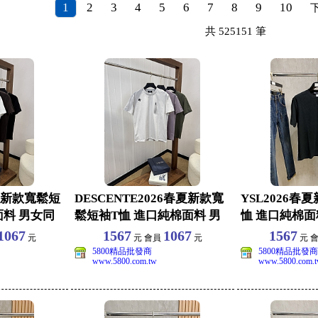
1
2
3
4
5
6
7
8
9
10
共
525151
筆
春夏新款寬鬆短
DESCENTE2026春夏新款寬
YSL2026春
面料 男女同
鬆短袖T恤 進口純棉面料 男
恤 進口純棉面
女同款休
閒上衣 尺
1067
1567
1067
1567
元
元 會員
元
元 
5800精品批發商
5800精品批發商
www.5800.com.tw
www.5800.com.