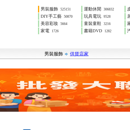
男裝服飾
運動休閒
525151
306832
DIY手工藝
玩具電玩
50870
9528
美容彩妝
童裝童鞋
5664
3216
家電
書籍DVD
1726
1282
男裝服飾
供貨店家