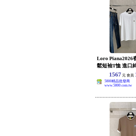
Loro Piana20
鬆短袖T恤 進口
女同
1567
元 會員
5800精品批發商
www.5800.com.tw