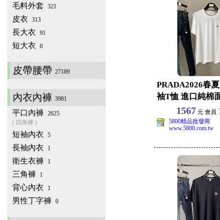
毛料外套
321
皮衣
313
長大衣
91
短大衣
0
皮帶腰帶
27189
PRADA2026
內衣內褲
袖T恤 進口純棉
3981
款休閒上衣
1567
平口內褲
元 會員
2625
5800精品批發商
( 四角褲 )
www.5800.com.tw
短袖內衣
5
長袖內衣
1
衛生衣褲
1
三角褲
1
背心內衣
1
男性丁字褲
0