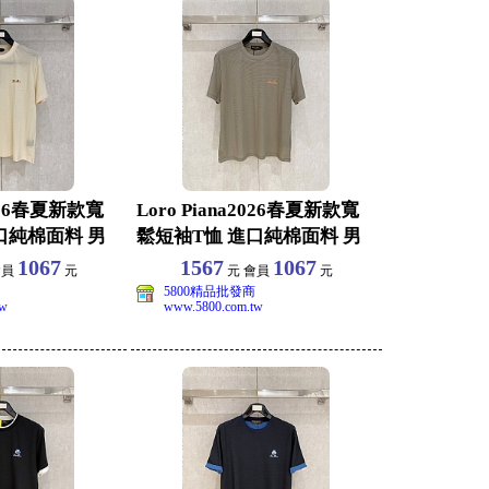
2026春夏新款寬
Loro Piana2026春夏新款寬
口純棉面料 男
鬆短袖T恤 進口純棉面料 男
女同
1067
1567
1067
會員
元
元 會員
元
5800精品批發商
tw
www.5800.com.tw