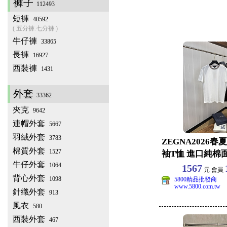
褲子
112493
短褲
40592
( 五分褲.七分褲 )
牛仔褲
33865
長褲
16927
西裝褲
1431
外套
33362
夾克
9642
連帽外套
5667
羽絨外套
3783
ZEGNA2026
棉質外套
1527
袖T恤 進口純棉
牛仔外套
款休閒上衣
1064
1567
元 會員
背心外套
1098
5800精品批發商
www.5800.com.tw
針織外套
913
風衣
580
西裝外套
467