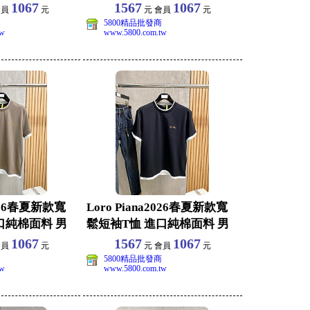
閒上衣 尺碼
1067
1567
1067
會員
元
元 會員
元
5800精品批發商
tw
www.5800.com.tw
2026春夏新款寬
Loro Piana2026春夏新款寬
口純棉面料 男
鬆短袖T恤 進口純棉面料 男
女同
1067
1567
1067
會員
元
元 會員
元
5800精品批發商
tw
www.5800.com.tw