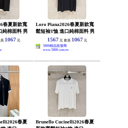
2026春夏新款寬
Loro Piana2026春夏新款寬
口純棉面料 男
鬆短袖T恤 進口純棉面料 男
女同
1067
1567
1067
會員
元
元 會員
元
5800精品批發商
tw
www.5800.com.tw
inelli2026春夏
Brunello Cucinelli2026春夏