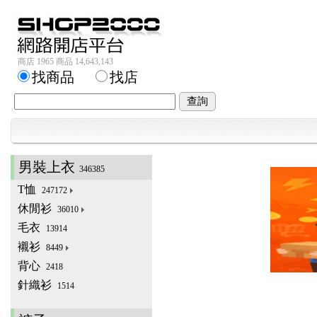
商店 1965 商品 14,643,143
找商品
找店
男裝上衣
346385
T恤
247172
休閒衫
36010
毛衣
13914
襯衫
8449
背心
2418
針織衫
1514