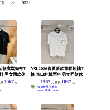
>>
5252
下頁
夏新款寬鬆短袖T
YSL2026春夏新款寬鬆短袖T
料 男女同款休
恤 進口純棉面料 男女同款休
閒上衣 尺
1067
1567
1067
會員
元
元 會員
元
5800精品批發商
tw
www.5800.com.tw