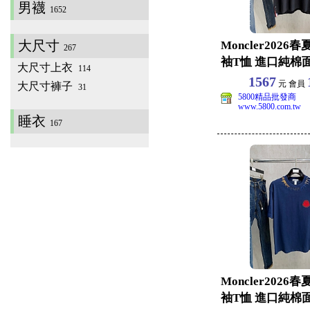
男襪
1652
大尺寸
Moncler202
267
袖T恤 進口純棉
大尺寸上衣
114
款休閒
1567
元 會員
大尺寸褲子
31
5800精品批發商
www.5800.com.tw
睡衣
167
Moncler202
袖T恤 進口純棉