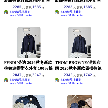
刺繡拉鍊針織連帽外套 空
刺繡拉鍊針織連帽外套 空
氣層面料 男士
氣層面料 男士
2285
1685
2285
1685
元 會員
元
元 會員
元
5800精品批發商
5800精品批發商
www.5800.com.tw
www.5800.com.tw
FENDI/芬迪 2026秋冬新款
THOM BROWNE/湯姆布
拉鍊連帽衛衣外套 100%棉
朗 2026秋冬新款四槓拉鍊
平紋針織
夾克外套 定
2847
2247
2342
1742
元 會員
元
元 會員
元
5800精品批發商
5800精品批發商
www.5800.com.tw
www.5800.com.tw