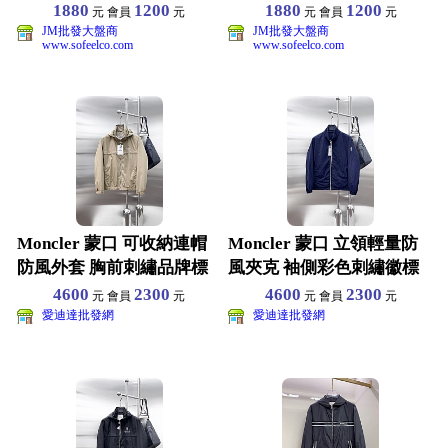
1880
1200
1880
1200
元 會員
元
元 會員
元
JM批發大盤商
JM批發大盤商
www.sofeelco.com
www.sofeelco.com
Moncler 蒙口 可收納連帽
Moncler 蒙口 立領輕量防
防風外套 胸前刺繡品牌標
風夾克 袖側彩色刺繡徽標
識 拉鍊開合側
白拉鍊彈力袖
4600
2300
4600
2300
元 會員
元
元 會員
元
愛迪達批發網
愛迪達批發網