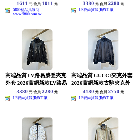
氣速乾戶外機能
夾克外套 選用
1611
1011
3380
2280
元 會員
元
元 會員
元
5800精品批發商
LE愛尚貨源服飾工廠
www.5800.com.tw
高端品質 LV路易威登夾克
高端品質 GUCCI夾克外套
外套 2026官網新款LV路易
2026官網新款古馳夾克外
夾克外套 選用
套 選用高品質
3380
2280
4180
2750
元 會員
元
元 會員
元
LE愛尚貨源服飾工廠
LE愛尚貨源服飾工廠