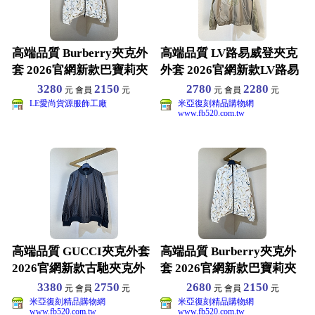
高端品質 Burberry夾克外
高端品質 LV路易威登夾克
套 2026官網新款巴寶莉夾
外套 2026官網新款LV路易
克外套 選
夾克外套 選用
3280
2150
2780
2280
元 會員
元
元 會員
元
LE愛尚貨源服飾工廠
米亞復刻精品購物網
www.fb520.com.tw
高端品質 GUCCI夾克外套
高端品質 Burberry夾克外
2026官網新款古馳夾克外
套 2026官網新款巴寶莉夾
套 選用高品質
克外套 選
3380
2750
2680
2150
元 會員
元
元 會員
元
米亞復刻精品購物網
米亞復刻精品購物網
www.fb520.com.tw
www.fb520.com.tw