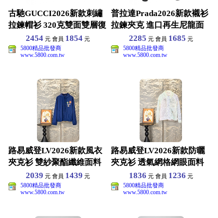
古馳GUCCI2026新款刺繡
普拉達Prada2026新款襯衫
拉鍊帽衫 320克雙面雙層復
拉鍊夾克 進口再生尼龍面
合面料 高版
料 高版本休閒
2454
1854
2285
1685
元 會員
元
元 會員
元
5800精品批發商
5800精品批發商
www.5800.com.tw
www.5800.com.tw
路易威登LV2026新款風衣
路易威登LV2026新款防曬
夾克衫 雙紗聚酯纖維面料
夾克衫 透氣網格網眼面料
高版本休閒外套
高版本休閒外套
2039
1439
1836
1236
元 會員
元
元 會員
元
5800精品批發商
5800精品批發商
www.5800.com.tw
www.5800.com.tw