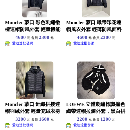
Moncler 蒙口 彩色刺繡徽
Moncler 蒙口 織帶印花連
標連帽防風外套 輕量機能
帽風衣外套 輕薄防風面料
面料全拉鍊版型
全拉鍊開合 側
4600
2300
4600
2300
元 會員
元
元 會員
元
愛迪達批發網
愛迪達批發網
Moncler 蒙口 針織拼接連
LOEWE 立體刺繡標識撞色
帽羽絨外套 輕量充絨衣身
織帶連帽拉鍊外套，黑白拼
羅紋針織袖設計
接設計，柔軟重磅棉
3200
1600
2200
1200
元 會員
元
元 會員
元
愛迪達批發網
愛迪達批發網