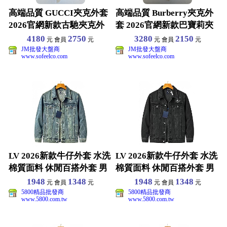
高端品質 GUCCI夾克外套
高端品質 Burberry夾克外
2026官網新款古馳夾克外
套 2026官網新款巴寶莉夾
套 選用高品質
克外套 選
4180
2750
3280
2150
元 會員
元
元 會員
元
JM批發大盤商
JM批發大盤商
www.sofeelco.com
www.sofeelco.com
LV 2026新款牛仔外套 水洗
LV 2026新款牛仔外套 水洗
棉質面料 休閒百搭外套 男
棉質面料 休閒百搭外套 男
女同款 S-
女同款 S-
1948
1348
1948
1348
元 會員
元
元 會員
元
5800精品批發商
5800精品批發商
www.5800.com.tw
www.5800.com.tw