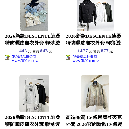
2026新款DESCENTE迪桑
2026新款DESCENTE迪桑
特防曬皮膚衣外套 輕薄透
特防曬皮膚衣外套 輕薄透
氣速乾戶外機能
氣速乾戶外機能
1443
843
1477
877
元 會員
元
元 會員
元
5800精品批發商
5800精品批發商
www.5800.com.tw
www.5800.com.tw
2026新款DESCENTE迪桑
高端品質 LV路易威登夾克
特防曬皮膚衣外套 輕薄透
外套 2026官網新款LV路易