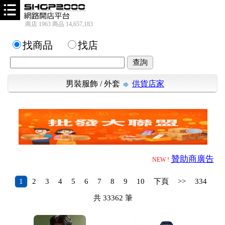
商店 1963 商品 14,657,183
找商品
找店
男裝服飾
/
外套
供貨店家
贊助商廣告
NEW !
1
2
3
4
5
6
7
8
9
10
下頁
>>
334
共
33362
筆