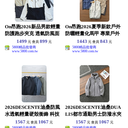
On昂跑2026新品男款輕量
On昂跑2026夏季新款戶外
防護跑步夾克 透氣防風面
防曬輕量化馬甲 專業戶外
料 情侶款休閒外套
三防面料 m-3x
1499
899
1443
843
元 會員
元
元 會員
元
5800精品批發商
5800精品批發商
www.5800.com.tw
www.5800.com.tw
2026DESCENTE迪桑防風
2026DESCENTE迪桑DUA
水透氣輕量硬殼衝鋒 科技
LIS都市通勤男士防潑水夾
面料 防風防水
克梭織外套
1567
1067
1567
1067
元 會員
元
元 會員
元
5800精品批發商
5800精品批發商