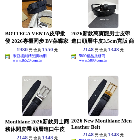
BOTTEGA VENTA皮帶批
2026新款萬寶龍男士皮帶
發 2026專櫃同步 BV葆蝶家
進口頭層牛皮3.5cm寬版 商
男生皮
務正裝日常休
1980
1550
2148
1348
元 會員
元
元 會員
元
米亞復刻精品購物網
5800精品批發商
www.fb520.com.tw
www.5800.com.tw
2026 New Montblanc Men
Montblanc 2026新款男士商
Leather Belt
務休閒皮帶 頭層進口牛皮
2148
1348
元 會員
元
腰帶 寬
2148
1348
元 會員
元