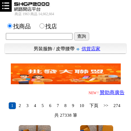
商店 1963 商品 14,662,664
找商品
找店
男裝服飾
/
皮帶腰帶
供貨店家
贊助商廣告
NEW !
1
2
3
4
5
6
7
8
9
10
下頁
>>
274
共
27338
筆