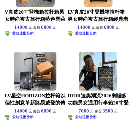
V真皮20寸登機箱拉杆箱男
LV真皮20寸登機箱拉杆箱
女時尚複古旅行箱藍色雲朵
男女時尚複古旅行箱經典老
圖案 尺寸38×55
花圖案 尺寸38×5
14000
6800
14000
6800
元 會員
元
元 會員
元
愛迪達批發網
愛迪達批發網
LV星空HORIZON拉杆箱以
DIOR迪奧潮流2026刺繡多
個性創意革新路易威登的傳
功能男女通用行李箱20寸登
奇經典巴黎限量款
機拉杆箱海關青
14000
6800
7000
3500
元 會員
元
元 會員
元
愛迪達批發網
愛迪達批發網