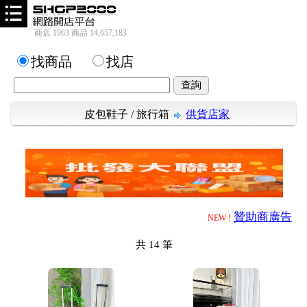
商店 1963 商品 14,657,183
找商品
找店
皮包鞋子
/
旅行箱
供貨店家
贊助商廣告
NEW !
共
14
筆