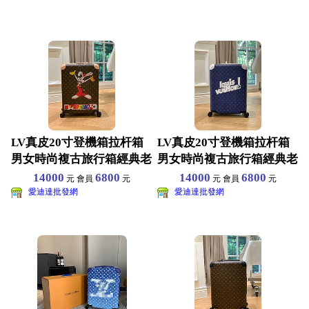
LV真皮20寸登機箱拉杆箱
LV真皮20寸登機箱拉杆箱
男女時尚複古旅行箱經典老
男女時尚複古旅行箱經典老
花兔子圖案 尺寸38
花圖案 尺寸38×5
14000
6800
14000
6800
元 會員
元
元 會員
元
愛迪達批發網
愛迪達批發網