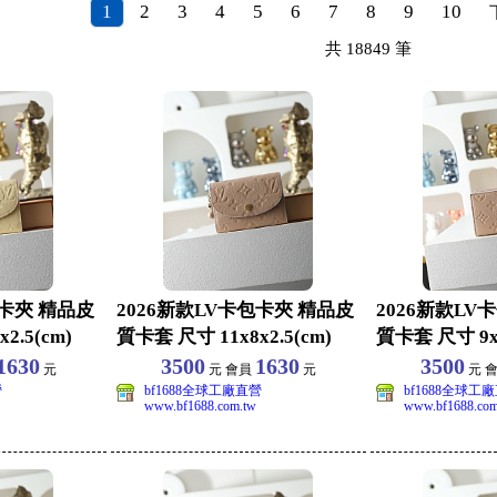
1
2
3
4
5
6
7
8
9
10
共
18849
筆
包卡夾 精品皮
2026新款LV卡包卡夾 精品皮
2026新款LV
2.5(cm)
質卡套 尺寸 11x8x2.5(cm)
質卡套 尺寸 9x11
1630
3500
1630
3500
元
元 會員
元
元 
營
bf1688全球工廠直營
bf1688全球工
www.bf1688.com.tw
www.bf1688.com