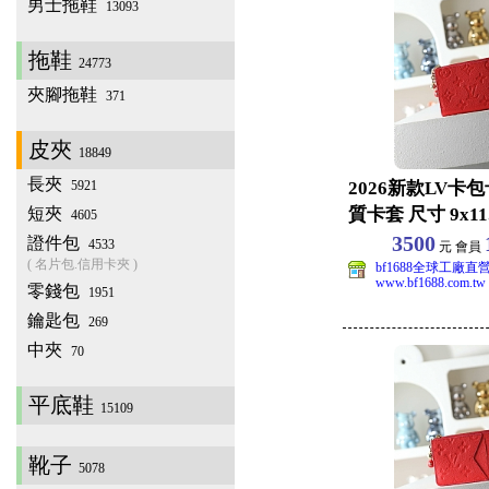
男士拖鞋
13093
拖鞋
24773
夾腳拖鞋
371
皮夾
18849
長夾
5921
2026新款LV卡
短夾
質卡套 尺寸 9x11.5
4605
3500
證件包
4533
元 會員
( 名片包.信用卡夾 )
bf1688全球工廠直
www.bf1688.com.tw
零錢包
1951
鑰匙包
269
中夾
70
平底鞋
15109
靴子
5078