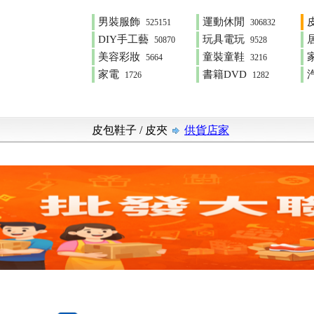
男裝服飾
運動休閒
525151
306832
DIY手工藝
玩具電玩
50870
9528
美容彩妝
童裝童鞋
5664
3216
家電
書籍DVD
1726
1282
皮包鞋子
/
皮夾
供貨店家