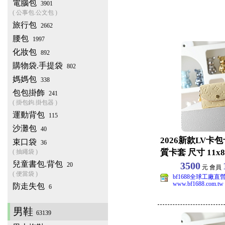
電腦包
3901
( 公事包.公文包 )
旅行包
2662
腰包
1997
化妝包
892
購物袋.手提袋
802
媽媽包
338
包包掛飾
241
( 掛包鉤.掛包器 )
運動背包
115
沙灘包
40
2026新款LV卡
束口袋
36
質卡套 尺寸 11x8x
( 抽繩袋 )
兒童書包.背包
3500
20
元 會員
( 便當袋 )
bf1688全球工廠直
www.bf1688.com.tw
防走失包
6
男鞋
63139