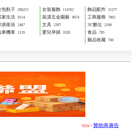
皮包鞋子
女裝服飾
飾品配件
296215
114762
51277
居家生活
裝潢五金園藝
工商服務
9114
9074
7862
家俱衛浴
文具
3C數位
2467
2397
2196
汽車機車
嬰兒孕婦
食品
1119
1028
785
藝品收藏
700
贊助商廣告
NEW !