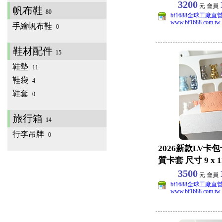
3200
元 會員
帆布鞋
80
bf1688全球工廠直
www.bf1688.com.tw
手繪帆布鞋
0
鞋材配件
15
鞋墊
11
鞋袋
4
鞋套
0
旅行箱
14
行李吊牌
0
2026新款LV卡
質卡套 尺寸 9 x 11.
3500
元 會員
bf1688全球工廠直
www.bf1688.com.tw