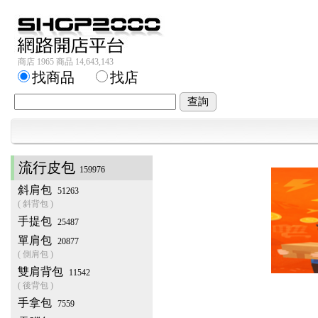
商店 1965 商品 14,643,143
找商品
找店
流行皮包
159976
斜肩包
51263
( 斜背包 )
手提包
25487
單肩包
20877
( 側肩包 )
雙肩背包
11542
( 後背包 )
手拿包
7559