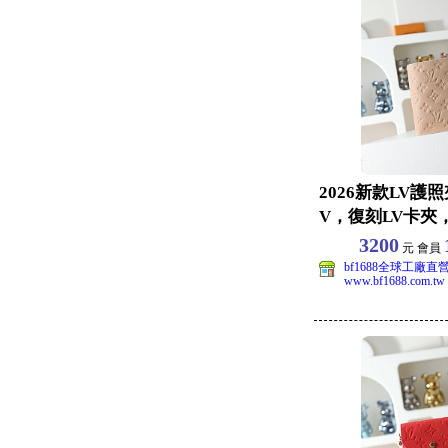
2026新款LV護
V，復刻LV卡夾
品，size：
3200
元 會員
bf1688全球工廠直
www.bf1688.com.tw