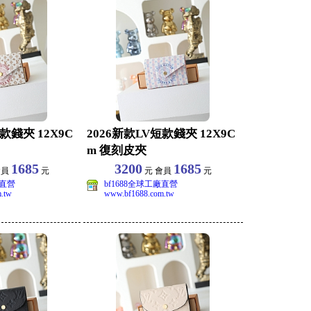
款錢夾 12X9C
2026新款LV短款錢夾 12X9C
m 復刻皮夾
1685
3200
1685
會員
元
元 會員
元
廠直營
bf1688全球工廠直營
.tw
www.bf1688.com.tw