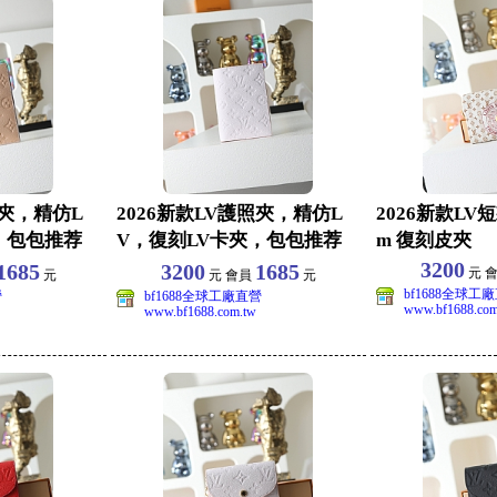
照夾，精仿L
2026新款LV護照夾，精仿L
2026新款LV短
，包包推荐
V，復刻LV卡夾，包包推荐
m 復刻皮夾
品，size：
3200
1685
3200
1685
元 
元
元 會員
元
bf1688全球工
營
bf1688全球工廠直營
www.bf1688.com
www.bf1688.com.tw