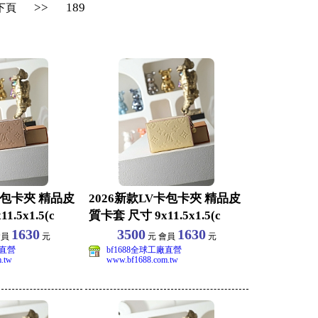
>>
189
下頁
卡包卡夾 精品皮
2026新款LV卡包卡夾 精品皮
.5x1.5(c
質卡套 尺寸 9x11.5x1.5(c
1630
3500
1630
會員
元
元 會員
元
廠直營
bf1688全球工廠直營
.tw
www.bf1688.com.tw