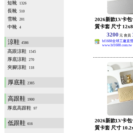
短靴
1326
長靴
510
雪靴
2026新款LV卡
201
質卡套 尺寸 12x8x
中靴
4
3200
元 會員
涼鞋
bf1688全球工廠直
4586
www.bf1688.com.tw
高跟涼鞋
1545
厚底涼鞋
270
夾腳涼鞋
118
厚底鞋
2385
高跟鞋
1900
厚底高跟鞋
97
2026新款LV卡
低跟鞋
616
質卡套 尺寸 10.2x7