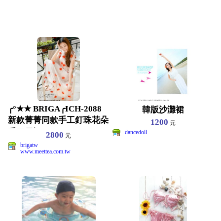
╭°★★ BRIGA╭ICH-2088
韓版沙灘裙
新款菁菁同款手工釘珠花朵
1200
元
重工長裙
dancedoll
2800
元
brigatw
www.meettea.com.tw