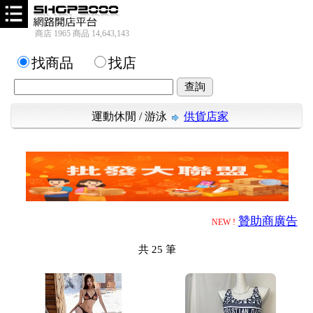
商店 1965 商品 14,643,143
找商品
找店
運動休閒
/
游泳
供貨店家
贊助商廣告
NEW !
共
25
筆