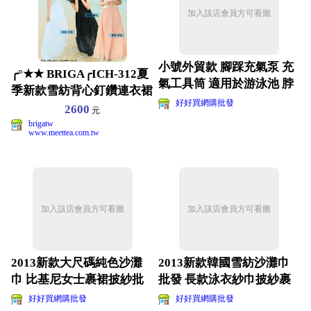
加入該店會員方可看圖
小號外貿款 腳踩充氣泵 充
╭°★★ BRIGA╭ICH-312夏
氣工具筒 適用於游泳池 脖
季新款雪紡背心釘鑽連衣裙
圈等
好好買網購批發
波西米亞
2600
元
brigatw
www.meettea.com.tw
加入該店會員方可看圖
加入該店會員方可看圖
2013新款大尺碼純色沙灘
2013新款韓國雪紡沙灘巾
巾 比基尼女士裹裙披紗批​​
批發 長款泳衣紗巾披紗裹
發
紗
好好買網購批發
好好買網購批發