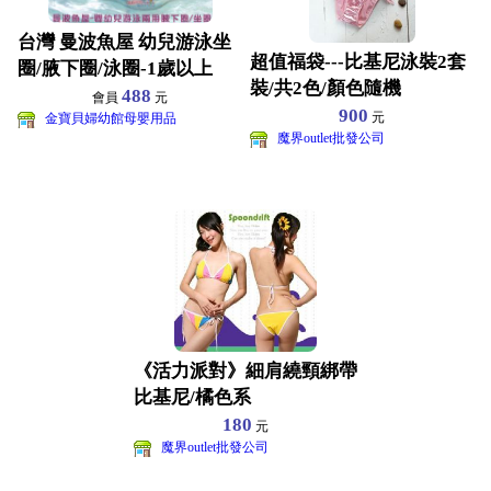
台灣 曼波魚屋 幼兒游泳坐
超值福袋---比基尼泳裝2套
圈/腋下圈/泳圈-1歲以上
裝/共2色/顏色隨機
488
會員
元
900
元
金寶貝婦幼館母嬰用品
魔界outlet批發公司
《活力派對》細肩繞頸綁帶
比基尼/橘色系
180
元
魔界outlet批發公司