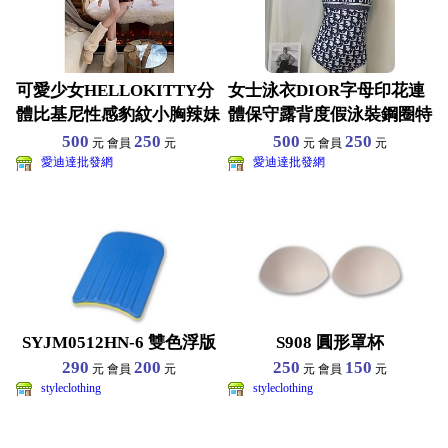
可愛少女HELLOKITTY分
女士泳衣DIOR字母印花連
體比基尼性感豹紋小胸辣妹
體保守露背度假泳裝鋼圈特
純欲度假溫泉泳衣
辣洋氣全身年輕 尺寸
500
250
500
250
元 會員
元
元 會員
元
愛迪達批發網
愛迪達批發網
SYJM0512HN-6 雙色浮版
S908 圓形罩杯
290
200
250
150
元 會員
元
元 會員
元
styleclothing
styleclothing