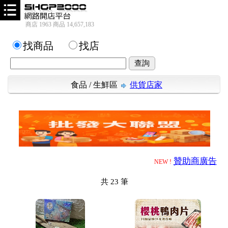
商店 1963 商品 14,657,183
找商品
找店
食品
/
生鮮區
供貨店家
贊助商廣告
NEW !
共
23
筆