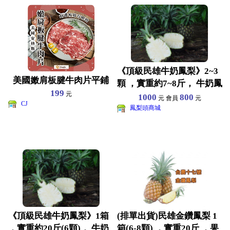
《頂級民雄牛奶鳳梨》2~3
美國嫩肩板腱牛肉片平鋪
顆 ，實重約7~8斤， 牛奶鳳
199
元
梨 —果肉細嫩
1000
800
元 會員
元
CJ
鳳梨頭商城
《頂級民雄牛奶鳳梨》1箱
(排單出貨)民雄金鑽鳳梨 1
，實重約20斤(6顆)， 牛奶
箱(6-8顆) ，實重20斤 ，果