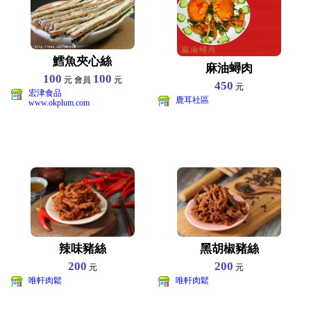
鱈魚夾心絲
麻油蟳肉
100
100
元 會員
元
450
元
宏津食品
鹿耳社區
www.okplum.com
辣味豬絲
黑胡椒豬絲
200
200
元
元
唯軒肉鬆
唯軒肉鬆