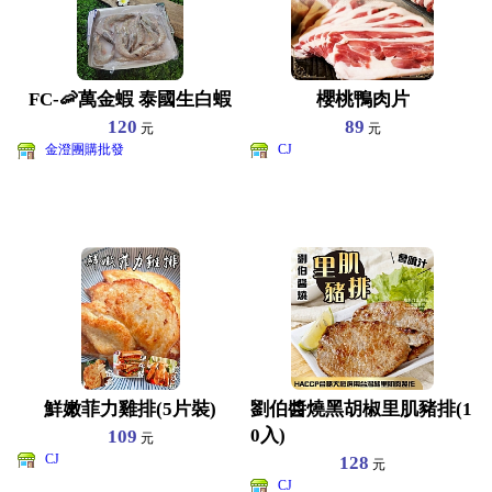
FC-🦐萬金蝦 泰國生白蝦
櫻桃鴨肉片
120
89
元
元
金澄團購批發
CJ
鮮嫩菲力雞排(5片裝)
劉伯醬燒黑胡椒里肌豬排(1
0入)
109
元
CJ
128
元
CJ