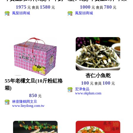
鳳梨 —果肉細
肉深黃色
1975
1580
1000
780
元 會員
元
元 會員
元
鳳梨頭商城
鳳梨頭商城
杏仁小魚乾
55年老欉文旦(10斤粉紅格
100
100
元 會員
元
箱)
宏津食品
www.okplum.com
850
元
林壹隆鶴岡文旦
www.linyilong.com.tw