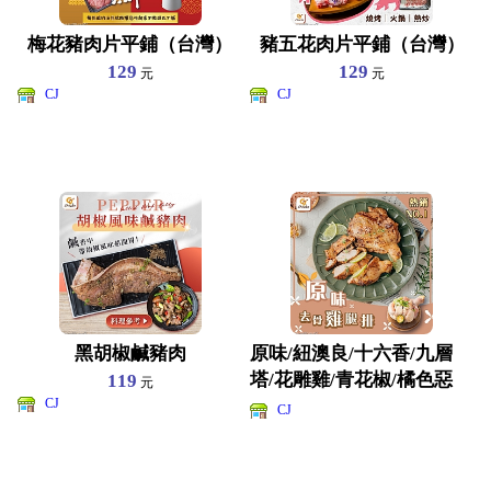
梅花豬肉片平鋪（台灣）
豬五花肉片平鋪（台灣）
129
129
元
元
CJ
CJ
黑胡椒鹹豬肉
原味/紐澳良/十六香/九層
塔/花雕雞/青花椒/橘色惡
119
元
CJ
魔/黑胡椒 去骨雞
CJ