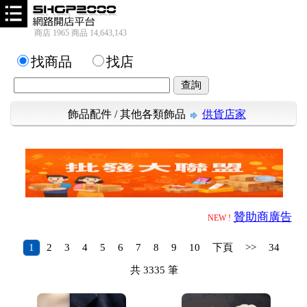
商店 1965 商品 14,643,143
找商品
找店
飾品配件
/
其他各類飾品
供貨店家
贊助商廣告
NEW !
1
2
3
4
5
6
7
8
9
10
下頁
>>
34
共
3335
筆