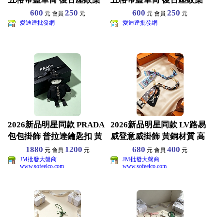
面置物盒 美妝刷眉筆收
面置物盒 美妝刷眉筆收
600
250
600
250
元 會員
元
元 會員
元
愛迪達批發網
愛迪達批發網
2026新品明星同款 PRADA
2026新品明星同款 LV路易
包包掛飾 普拉達鑰匙扣 黃
威登意威掛飾 黃銅材質 高
銅材質 高端
端品質 包裝齊
1880
1200
680
400
元 會員
元
元 會員
元
JM批發大盤商
JM批發大盤商
www.sofeelco.com
www.sofeelco.com