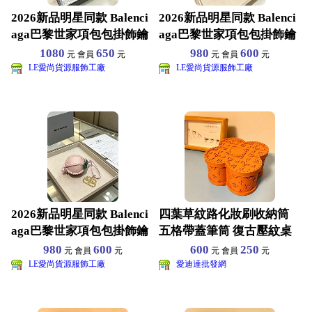
2026新品明星同款 Balenci
2026新品明星同款 Balenci
aga巴黎世家項包包掛飾鑰
aga巴黎世家項包包掛飾鑰
匙扣 黃
匙扣 黃
1080
650
980
600
元 會員
元
元 會員
元
LE愛尚貨源服飾工廠
LE愛尚貨源服飾工廠
2026新品明星同款 Balenci
四葉草紋路化妝刷收納筒
aga巴黎世家項包包掛飾鑰
五格帶蓋筆筒 復古壓紋桌
匙扣 黃
面置物盒 美妝刷眉筆收
980
600
600
250
元 會員
元
元 會員
元
LE愛尚貨源服飾工廠
愛迪達批發網