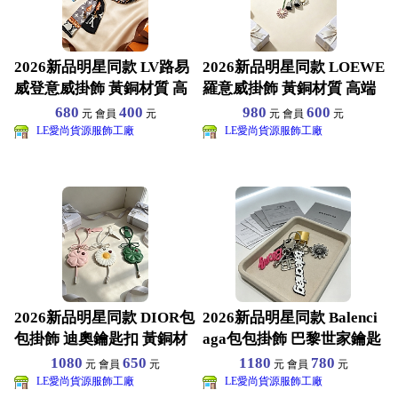
2026新品明星同款 LV路易
2026新品明星同款 LOEWE
威登意威掛飾 黃銅材質 高
羅意威掛飾 黃銅材質 高端
端品質 包裝齊
品質 包裝齊
680
400
980
600
元 會員
元
元 會員
元
LE愛尚貨源服飾工廠
LE愛尚貨源服飾工廠
2026新品明星同款 DIOR包
2026新品明星同款 Balenci
包掛飾 迪奧鑰匙扣 黃銅材
aga包包掛飾 巴黎世家鑰匙
質 高端品質
扣 黃
1080
650
1180
780
元 會員
元
元 會員
元
LE愛尚貨源服飾工廠
LE愛尚貨源服飾工廠