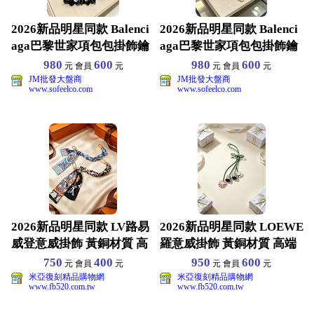
2026新品明星同款 Balenci
2026新品明星同款 Balenci
aga巴黎世家項包包掛飾鑰
aga巴黎世家項包包掛飾鑰
匙扣 黃
匙扣 黃
980
600
980
600
元 會員
元
元 會員
元
JM批發大盤商
JM批發大盤商
www.sofeelco.com
www.sofeelco.com
2026新品明星同款 LV路易
2026新品明星同款 LOEWE
威登意威掛飾 黃銅材質 高
羅意威掛飾 黃銅材質 高端
端品質 包裝齊
品質 包裝齊
750
400
950
600
元 會員
元
元 會員
元
米亞復刻精品購物網
米亞復刻精品購物網
www.fb520.com.tw
www.fb520.com.tw