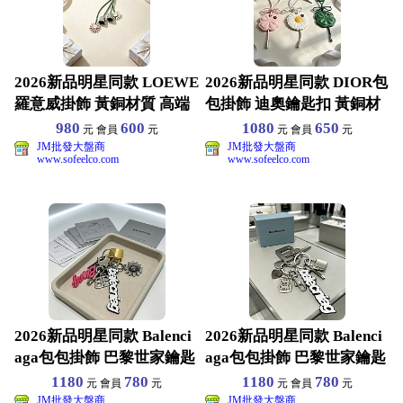
2026新品明星同款 LOEWE
2026新品明星同款 DIOR包
羅意威掛飾 黃銅材質 高端
包掛飾 迪奧鑰匙扣 黃銅材
品質 包裝齊
質 高端品質
980
600
1080
650
元 會員
元
元 會員
元
JM批發大盤商
JM批發大盤商
www.sofeelco.com
www.sofeelco.com
2026新品明星同款 Balenci
2026新品明星同款 Balenci
aga包包掛飾 巴黎世家鑰匙
aga包包掛飾 巴黎世家鑰匙
扣 黃
扣 黃
1180
780
1180
780
元 會員
元
元 會員
元
JM批發大盤商
JM批發大盤商