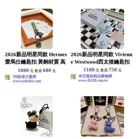
2026新品明星同款 Hermes
2026新品明星同款 Vivienn
愛馬仕鑰匙扣 黃銅材質 高
e Westwood西太後鑰匙扣
端品質 包
1180
750
1080
680
元 會員
元
元 會員
元
米亞復刻精品購物網
JM批發大盤商
www.fb520.com.tw
www.sofeelco.com