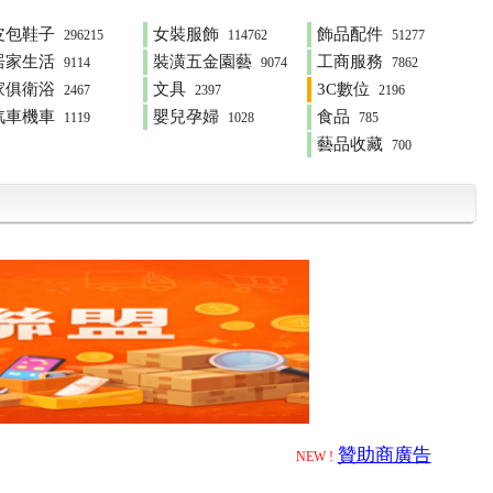
皮包鞋子
女裝服飾
飾品配件
296215
114762
51277
居家生活
裝潢五金園藝
工商服務
9114
9074
7862
家俱衛浴
文具
3C數位
2467
2397
2196
汽車機車
嬰兒孕婦
食品
1119
1028
785
藝品收藏
700
贊助商廣告
NEW !