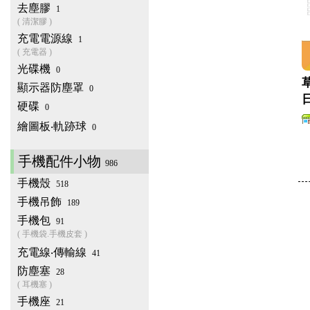
去塵膠
1
( 清潔膠 )
充電電源線
1
( 充電器 )
光碟機
0
顯示器防塵罩
0
硬碟
0
繪圖板‧軌跡球
0
手機配件小物
986
手機殼
518
手機吊飾
189
手機包
91
( 手機袋.手機皮套 )
充電線‧傳輸線
41
防塵塞
28
( 耳機塞 )
手機座
21