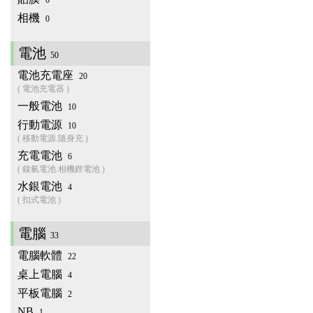
0
相機
0
電池
50
電池充電座
20
( 電池充電器 )
一般電池
10
行動電源
10
( 移動電源.隨身充 )
充電電池
6
( 鎳氫電池.相機鋰電池 )
水銀電池
4
( 扣式電池 )
電腦
33
電腦軟體
22
桌上電腦
4
平板電腦
2
NB
1