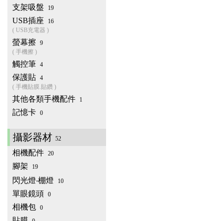
支架吸盤
19
USB插座
16
( USB充電器 )
螢幕擦
9
( 手機擦 )
觸控筆
4
保護貼
4
( 手機貼膜.貼鑽 )
其他各類手機配件
1
記憶卡
0
攝影器材
52
相機配件
20
腳架
19
閃光燈‧棚燈
10
單眼鏡頭
0
相機包
0
貼膜