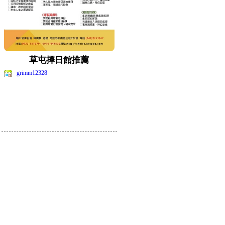
草屯擇日館推薦
grimm12328