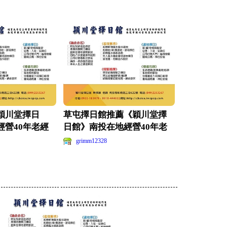
穎川堂擇日
草屯擇日館推薦《穎川堂擇
經營40年老經
日館》南投在地經營40年老
(延續傳
經驗-陳棋麟老師(延
grimm12328