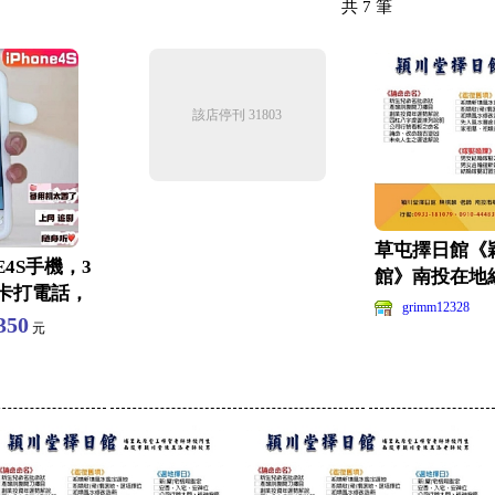
共
7
筆
該店停刊 31803
草屯擇日館《
E4S手機，3
館》南投在地
卡打電話，
驗-陳棋麟老師
grimm12328
350
元