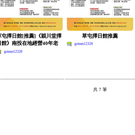
草屯擇日館[推薦]《穎川堂擇
草屯擇日館推薦
日館》南投在地經營40年老
grimm12328
經驗-陳棋麟老師
grimm12328
共
7
筆