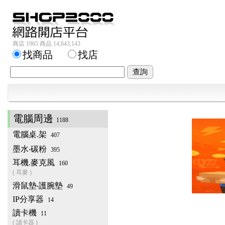
商店 1965 商品 14,643,143
找商品
找店
電腦周邊
1188
電腦桌.架
407
墨水‧碳粉
395
耳機.麥克風
160
( 耳麥 )
滑鼠墊‧護腕墊
49
IP分享器
14
讀卡機
11
( 讀卡器 )