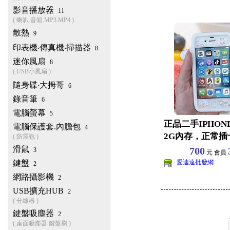
影音播放器
11
( 喇叭.音箱.MP3.MP4 )
散熱
9
印表機‧傳真機‧掃描器
8
迷你風扇
8
( USB小風扇 )
隨身碟‧大拇哥
6
錄音筆
6
電腦螢幕
5
正品二手IPHON
電腦保護套.內膽包
4
2G內存，正常插
( 防震包 )
登蘋果ID下
滑鼠
700
3
元 會員
鍵盤
愛迪達批發網
2
網路攝影機
2
USB擴充HUB
2
( 分線器 )
鍵盤吸塵器
2
( 桌面吸塵器.鍵盤刷 )