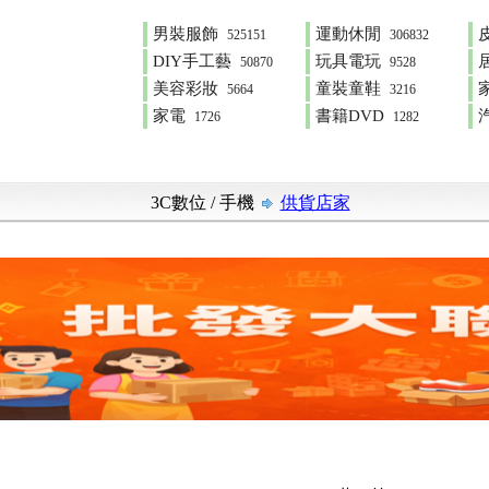
男裝服飾
運動休閒
525151
306832
DIY手工藝
玩具電玩
50870
9528
美容彩妝
童裝童鞋
5664
3216
家電
書籍DVD
1726
1282
3C數位
/
手機
供貨店家