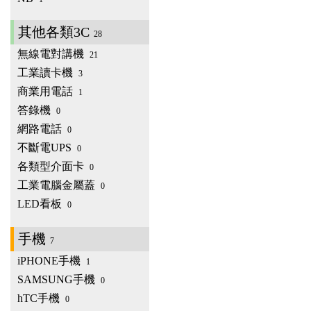
其他各類3C
28
無線電對講機
21
工業讀卡機
3
商業用電話
1
答錄機
0
網路電話
0
不斷電UPS
0
各類型介面卡
0
工業電腦金屬蓋
0
LED看板
0
手機
7
iPHONE手機
1
SAMSUNG手機
0
hTC手機
0