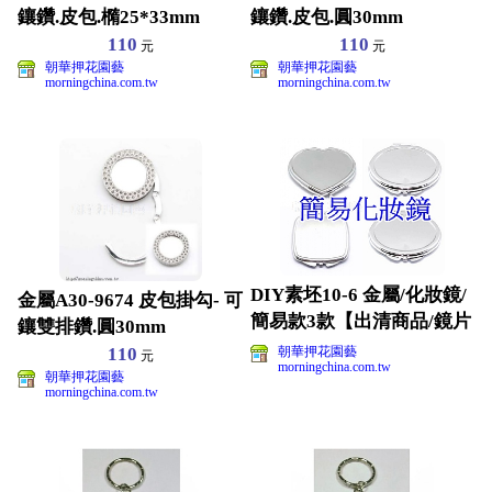
鑲鑽.皮包.橢25*33mm
鑲鑽.皮包.圓30mm
110
110
元
元
朝華押花園藝
朝華押花園藝
morningchina.com.tw
morningchina.com.tw
DIY素坯10-6 金屬/化妝鏡/
金屬A30-9674 皮包掛勾- 可
簡易款3款【出清商品/鏡片
鑲雙排鑽.圓30mm
品質較差】
110
朝華押花園藝
元
morningchina.com.tw
朝華押花園藝
morningchina.com.tw