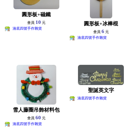
圓形板+磁鐵
10
會員
元
圓形板+冰棒棍
湳底四號手作雜貨
6
會員
元
湳底四號手作雜貨
聖誕英文字
湳底四號手作雜貨
雪人藤圈吊飾材料包
60
會員
元
湳底四號手作雜貨