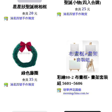
聖誕小物(四入合購)
星星狀聖誕樹相框
25
會員
元
20
會員
元
湳底四號手作雜貨
湳底四號手作雜貨
綠色藤圈
彩繪80-2 布畫框+ 畫架套裝
35
會員
元
組 5601~5606
湳底四號手作雜貨
朝華押花園藝
morningchina.com.tw