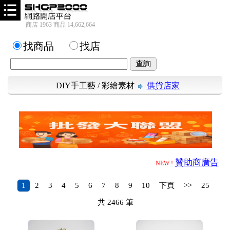
商店 1963 商品 14,662,664
找商品
找店
DIY手工藝
/
彩繪素材
供貨店家
贊助商廣告
NEW !
1
2
3
4
5
6
7
8
9
10
下頁
>>
25
共
2466
筆