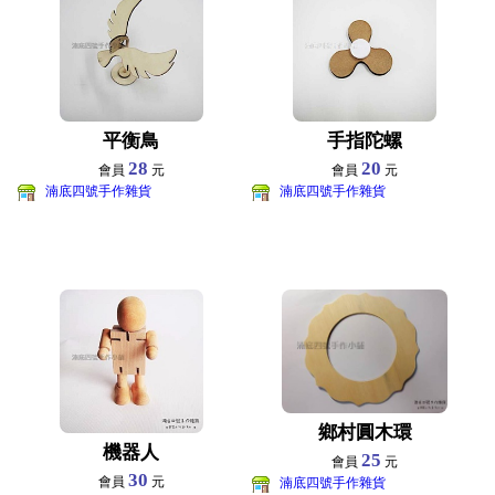
平衡鳥
手指陀螺
28
20
會員
元
會員
元
湳底四號手作雜貨
湳底四號手作雜貨
鄉村圓木環
機器人
25
會員
元
30
會員
元
湳底四號手作雜貨