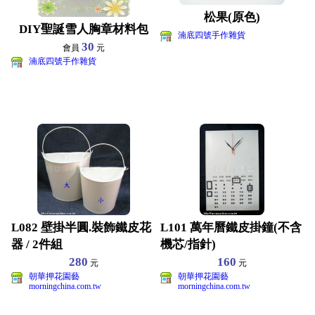
松果(原色)
DIY聖誕雪人胸章材料包
湳底四號手作雜貨
30
會員
元
湳底四號手作雜貨
L082 壁掛半圓.裝飾鐵皮花
L101 萬年曆鐵皮掛鐘(不含
器 / 2件組
機芯/指針)
280
160
元
元
朝華押花園藝
朝華押花園藝
morningchina.com.tw
morningchina.com.tw