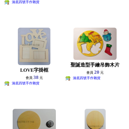
湳底四號手作雜貨
聖誕造型手繪吊飾木片
LOVE字掛框
20
會員
元
38
會員
元
湳底四號手作雜貨
湳底四號手作雜貨