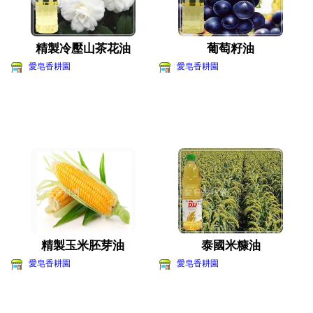
精製冷壓山茶花油
葡萄籽油
愛皂香耕園
愛皂香耕園
精製玉米胚芽油
泰國米糠油
愛皂香耕園
愛皂香耕園