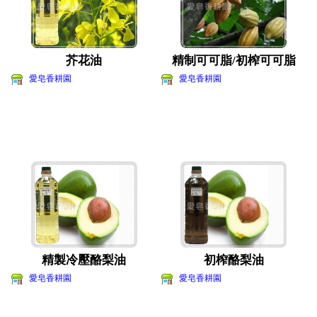
芥花油
精制可可脂/初榨可可脂
愛皂香耕園
愛皂香耕園
精製冷壓酪梨油
初榨酪梨油
愛皂香耕園
愛皂香耕園