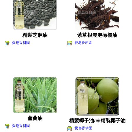
精製芝麻油
紫草根浸泡橄欖油
愛皂香耕園
愛皂香耕園
蘆薈油
精製椰子油/未精製椰子油
愛皂香耕園
愛皂香耕園