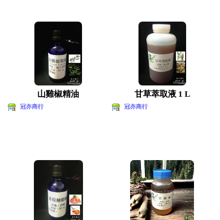
山雞椒精油
甘草萃取液 1 L
冠亦商行
冠亦商行