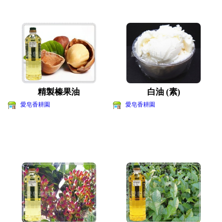
精製榛果油
白油 (素)
愛皂香耕園
愛皂香耕園