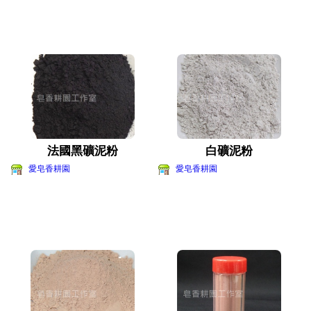
法國黑礦泥粉
白礦泥粉
愛皂香耕園
愛皂香耕園