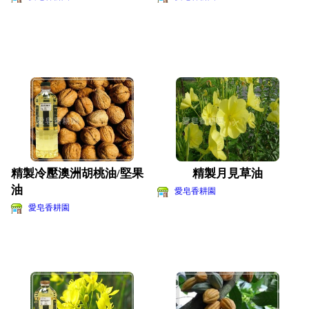
精製冷壓澳洲胡桃油/堅果
精製月見草油
油
愛皂香耕園
愛皂香耕園