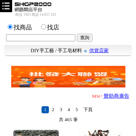
商店 1963 商品 14,657,183
找商品
找店
DIY手工藝
/
手工皂材料
供貨店家
贊助商廣告
NEW !
1
2
3
4
5
下頁
共
465
筆