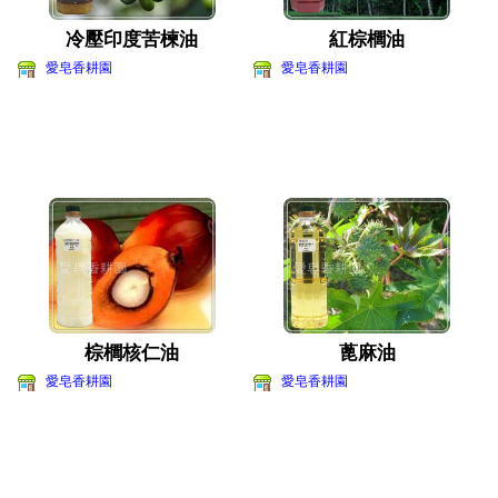
冷壓印度苦楝油
紅棕櫚油
愛皂香耕園
愛皂香耕園
棕櫚核仁油
蓖麻油
愛皂香耕園
愛皂香耕園