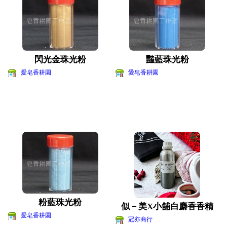
閃光金珠光粉
豔藍珠光粉
愛皂香耕園
愛皂香耕園
粉藍珠光粉
似－美X小舖白麝香香精
愛皂香耕園
冠亦商行