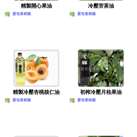
精製開心果油
冷壓苦茶油
愛皂香耕園
愛皂香耕園
精製冷壓杏桃核仁油
初榨冷壓月桂果油
愛皂香耕園
愛皂香耕園