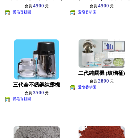
4500
4500
會員
元
會員
元
愛皂香耕園
愛皂香耕園
二代純露機 (玻璃桶)
2800
會員
元
三代全不銹鋼純露機
愛皂香耕園
3500
會員
元
愛皂香耕園