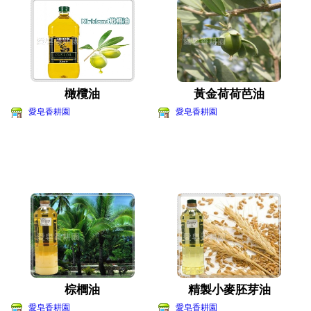
橄欖油
黃金荷荷芭油
愛皂香耕園
愛皂香耕園
棕櫚油
精製小麥胚芽油
愛皂香耕園
愛皂香耕園