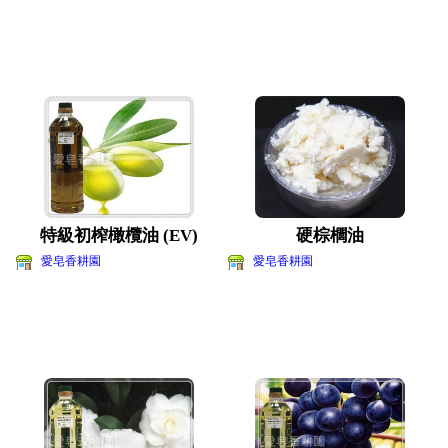
特級初榨橄欖油 (EV)
硬棕櫚油
愛皂香耕園
愛皂香耕園