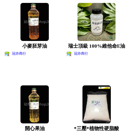
小麥胚芽油
瑞士頂級 100%維他命E油
冠亦商行
冠亦商行
開心果油
*三壓*植物性硬脂酸