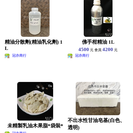
精油分散劑(精油乳化劑) 1
佛手柑精油 1L
L
4500
4200
元 會員
元
冠亦商行
冠亦商行
不出水性甘油皂基(白色、
未精製乳油木果脂*袋裝*
透明)