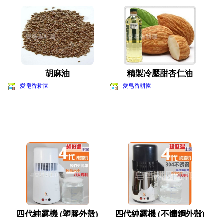
胡麻油
精製冷壓甜杏仁油
愛皂香耕園
愛皂香耕園
四代純露機 (塑膠外殼)
四代純露機 (不鏽鋼外殼)