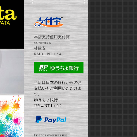
本店支持使用支付寶
13720891306
林建安
RMB→NT 1：4
当店は日本の銀行からのお
支払いもご利用いただけま
す。
ゆうちょ銀行
JPY→NT 1：0.2
Friends overseas use