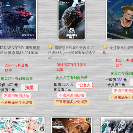
TAKARATOMY 組裝模型
肩胛頭 KW-002 哥吉拉 20
快打旋風6 週
DS 洛伊德 RMZ-024 風暴
16 iPASS (一卡通10週年紀念V
刷
er.)
預計10月
預計2027年3月發售
2027年2月發售
結單
結單
結單
會員方可看到
會員方可看到會員價
會員方可看到會員價
一般價
368
元
一般價
1208
元
般價
1470
元
會員價
? 元
*已售完
預購
會員價
? 元
會員價
? 元
不適用總價
不適用總價折扣
不適用總價折扣
不適用滿多少
不適用滿多少免運費
不適用滿多少免運費