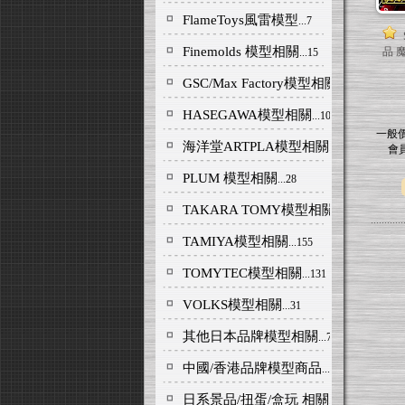
FlameToys風雷模型
...7
Finemolds 模型相關
品 魔
...15
GSC/Max Factory模型相關
...313
HASEGAWA模型相關
...101
一般
海洋堂ARTPLA模型相關
...25
會
PLUM 模型相關
...28
TAKARA TOMY模型相關
...69
TAMIYA模型相關
...155
TOMYTEC模型相關
...131
VOLKS模型相關
...31
其他日本品牌模型相關
...73
中國/香港品牌模型商品
...137
日系景品/扭蛋/盒玩 相關
...245