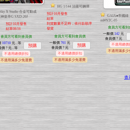
HG 1/144 法薩可鋼彈
Sky X Studio 合金可動成
預計10月發售
GAIA●帝國綠
神皇帝G SXD-20J
結單
ml#NTC-05
到貨數量不足時，依付款順序
預計10月發售
會員方可看到
發貨
結單08/16
一般價
142
元
會員方可看到會員價
會員方可看到會員價
會員價
? 元
一般價
761
元
價
10710
元...
等
不適用總價
預購
預購
會員價
? 元
員價
? 元...
等
不適用滿多少
不適用總價折扣
不適用總價折扣
不適用滿多少免運費
不適用滿多少免運費
查