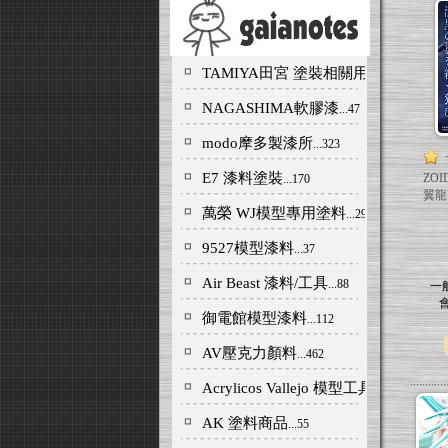
TAMIYA田宮 塗裝相關用品
...297
NAGASHIMA軟膠漆
...47
modo摩多製漆所
...323
E7 漆料塗裝
ZOI
...170
翼龍
萬榮 WJ模型專用塗料
...29
9527模型漆料
...37
Air Beast 漆料/工具
...88
一
御電館模型漆料
...112
AV壓克力顏料
...462
Acrylicos Vallejo 模型工具商品
...58
AK 塗料商品
...55