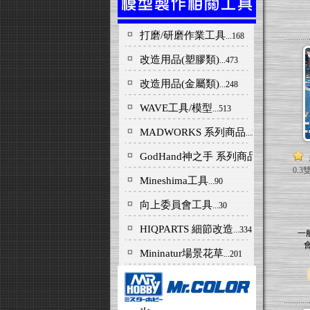
打磨/研磨作業工具
...168
改造用品(塑膠類)
...473
改造用品(金屬類)
...248
WAVE工具/模型
...513
MADWORKS 系列商品
...334
GodHand神之手 系列商品
...164
0.
Mineshima工具
...90
向上委員會工具
...30
HIQPARTS 細節改造
...334
一
Mininatur場景花草
...201