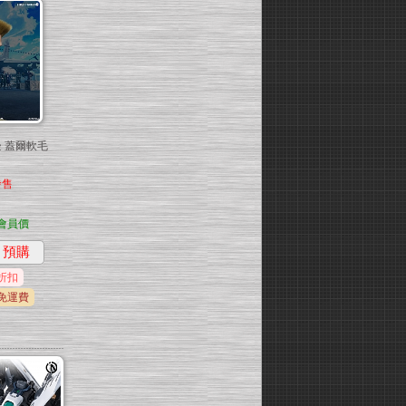
邊 蓋爾軟毛
發售
會員價
預購
折扣
免運費