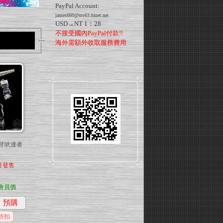
PayPal Account:
james660@ms63.hinet.net
USD→NT 1：28
不接受國內PayPal付款!!
海外需額外收取服務費用
隊牙吠連者
2月發售
會員價
預購
折扣