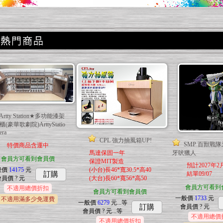
Artty Station★多功能漆架
(豪華歌劇院)ArttyStatio
era
CPL 強力抽風箱UP!
SMP 百獸戰
特價商品含運中
牙吠獵人
馬達保固一年
會員方可看到會員價
保證MIT製造
預計2027年
(小台)長46*寬30.5*高40
般價
14175
元
結單09/07
訂購
(大台)長60*寬56*高50
會員價
? 元
會員方可看到
不適用總價折扣
會員方可看到會員價
一般價
1733
元
不適用滿多少免運費
一般價
6279
元...
等
會員價
? 元
訂購
會員價
? 元...
等
不適用總價
不適用總價折扣