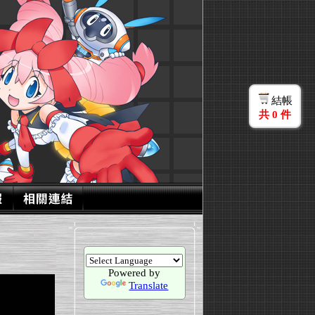
結帳
共
0
件
Powered by
Translate