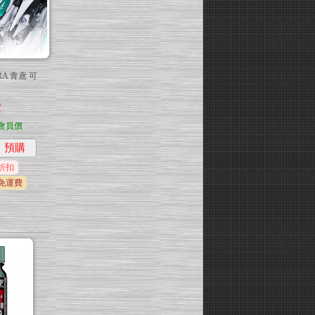
RA 青鳶 可
貨
會員價
預購
折扣
免運費