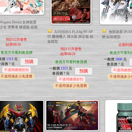
Megami Device 女神裝置
少女 突擊者 糖霜版 組裝
AOSHIMA PLAfig PF-SP
無限新星 IN E
05 魔物獵人 雄火龍 限定版 組
變 組裝模型
預計12月發售
裝模型
結單08/16
近期到
預計11月發售
會員方可看到會員價
會員方可看到
結單08/26
般價
1313
元
一般價
1806
元
預購
會員方可看到會員價
會員價
? 元
會員價
? 元
一般價
1313
元
不適用總價折扣
不適用總價
預購
會員價
? 元
不適用滿多少免運費
不適用滿多少
不適用總價折扣
不適用滿多少免運費