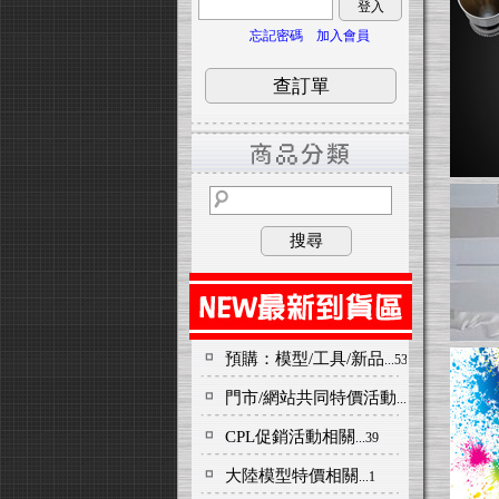
登入
忘記密碼
加入會員
查訂單
搜尋
預購：模型/工具/新品
...535
門市/網站共同特價活動
...23
CPL促銷活動相關
...39
大陸模型特價相關
...1