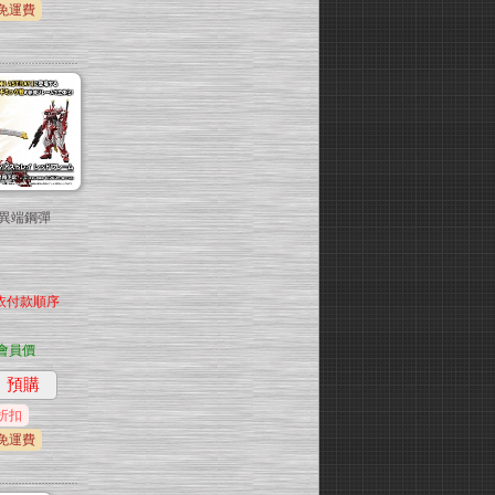
免運費
自由異端鋼彈
依付款順序
會員價
預購
折扣
免運費