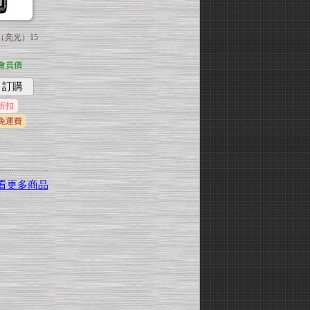
（亮光）15
會員價
訂購
折扣
免運費
看更多商品