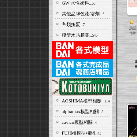
GW 水性塗料
...63
其他品牌色漆/溶劑
...5
各類扭蛋
...7
慾望
模型
模型水貼相關
...545
一
AOSHIMA模型相關
...114
alphamax模型相關
...8
cavico模型相關
...6
FUJIMI模型相關
...43