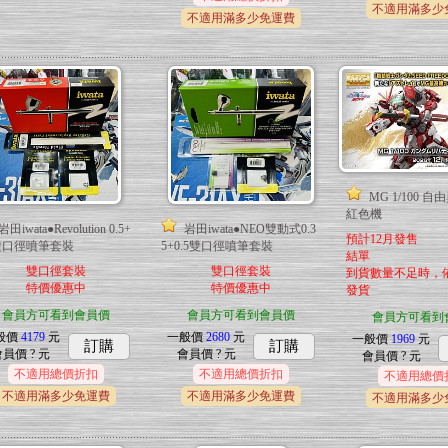
不適用滿多少
不適用滿多少免運費
MG 1/100 
紅色機
岩田iwata●Revolution 0.5+
岩田iwata●NEO雙動式0.3
預計12月發售
3雙口徑噴筆套裝
5+0.5雙口徑噴筆套裝
結單
雙口徑套裝
雙口徑套裝
到貨數量不足時，
特價優惠中
特價優惠中
發貨
會員方可看到會員價
會員方可看到會員價
會員方可看到
般價
4179
元
一般價
2680
元
一般價
1969
元
訂購
訂購
會員價
? 元
會員價
? 元
會員價
? 元
不適用總價折扣
不適用總價折扣
不適用總價
不適用滿多少免運費
不適用滿多少免運費
不適用滿多少