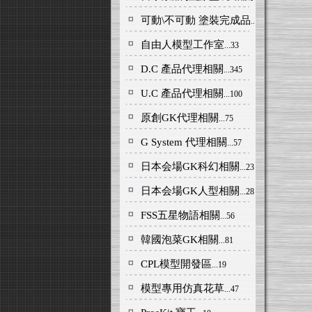
可動\不可動 塗裝完成品
...279
自由人模型工作室
...33
D.C 產品代理相關
...345
U.C 產品代理相關
...100
原創GK代理相關
...75
G System 代理相關
...57
日本会場GK科幻相關
...236
日本会場GK人型相關
...287
FSS五星物語相關
...56
韓國泡菜GK相關
...81
CPL模型開發區
...19
模型專用仿真花草
...47