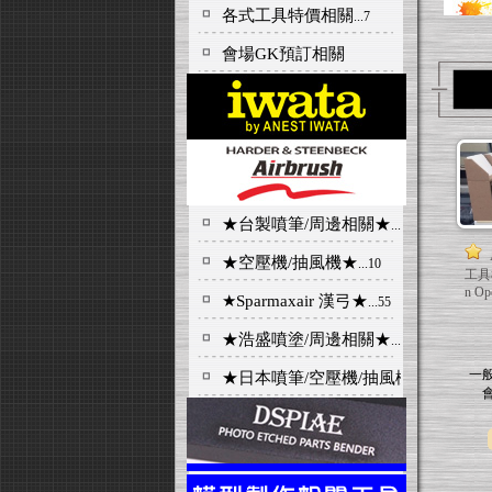
各式工具特價相關
...7
會場GK預訂相關
★台製噴筆/周邊相關★
...224
★空壓機/抽風機★
...10
工具櫃
n Op
★Sparmaxair 漢弓★
...55
★浩盛噴塗/周邊相關★
...54
一
★日本噴筆/空壓機/抽風機★
...90