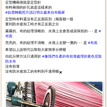
定型機兩側就是定型針
布料兩側的針孔就是這樣來的
#如需轉載照片請註明出處來自布藝家
定型時布料還沒有正反面區別（兩面都一樣
要到防水後加工時才有正反面之分
霧霧的、布的紋理清晰的、水滴上去會形成滾珠狀的- - - 是 
#
布面
亮亮的、布的紋理不清晰、水滴上去變一灘的- - - 是 
#布底
希望以上說明可以幫助大家簡單分辨喔
但此分辨方法只適用於 
#像我們生產的有前潑處理的素色尼龍
防水布
沒有前潑
沒有防水後加工的布料則不適用喔