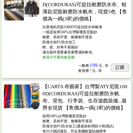
D(CORDURAS)可提拉耐磨防水布、較
薄款尼龍耐磨防水帆布，現貨5色 【售
價為一碼(3呎)的價格】
比賣場的尼龍1000D可提拉防水布略薄
一樣是採用100%台灣製優質尼龍紗
耐磨、高色牢度、耐撕裂牢度高
防潑水加PU防水加工
輕、挺、好車不易裂紗
適合製作需要兼具垂墜感的軟包
會員方可看到會員價
199
一般價
元...
等
訂購
會員價
? 元...
等
【CARTA 布藝家】台灣製ATY尼龍100
0D(CORDURAS)可提拉耐磨防水帆
布、背包、行李袋、生存遊戲裝備...最
齊全現貨 【售價為一碼(3呎)的價格】
採用100%台灣製優質尼龍紗
耐磨、高色牢度、耐撕裂牢度高
防潑水加PU防水加工(通過袋材用防小雨測試)
有SGS測試報告，符合美國歐盟紡織標準