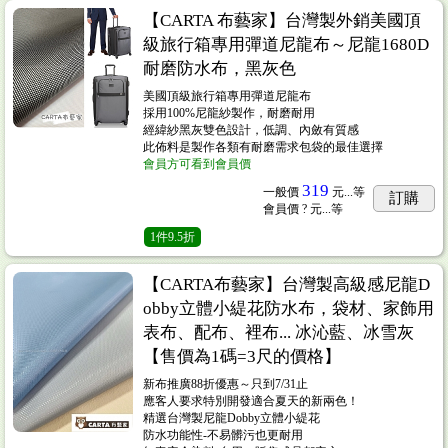
【CARTA 布藝家】台灣製外銷美國頂
級旅行箱專用彈道尼龍布～尼龍1680D
耐磨防水布，黑灰色
美國頂級旅行箱專用彈道尼龍布
採用100%尼龍紗製作，耐磨耐用
經緯紗黑灰雙色設計，低調、內斂有質感
此佈料是製作各類有耐磨需求包袋的最佳選擇
會員方可看到會員價
319
一般價
元...
等
訂購
會員價
? 元...
等
1
件
9.5折
【CARTA布藝家】台灣製高級感尼龍D
obby立體小緹花防水布，袋材、家飾用
表布、配布、裡布... 冰沁藍、冰雪灰
【售價為1碼=3尺的價格】
新布推廣88折優惠～只到7/31止
應客人要求特別開發適合夏天的新兩色！
精選台灣製尼龍Dobby立體小緹花
防水功能性-不易髒污也更耐用