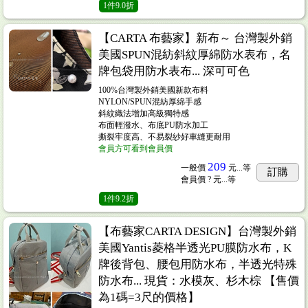
1
件
9.0折
【CARTA 布藝家】新布～ 台灣製外銷
美國SPUN混紡斜紋厚綿防水表布，名
牌包袋用防水表布... 深可可色
100%台灣製外銷美國新款布料
NYLON/SPUN混紡厚綿手感
斜紋織法增加高級獨特感
布面輕潑水、布底PU防水加工
撕裂牢度高、不易裂紗好車縫更耐用
會員方可看到會員價
209
一般價
元...
等
訂購
會員價
? 元...
等
1
件
9.2折
【布藝家CARTA DESIGN】台灣製外銷
美國Yantis菱格半透光PU膜防水布，K
牌後背包、腰包用防水布，半透光特殊
防水布... 現貨：水模灰、杉木棕 【售價
為1碼=3尺的價格】