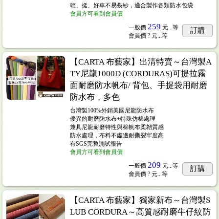
輕、挺、好車不易裂紗，適合製作各類防水包袋
會員方可看到會員價
259
一般價
元...
等
訂購
會員價
? 元...
等
【CARTA 布藝家】出清特賣～台灣製A
TY尼龍1000D (CORDURAS)可提拉霧
面耐磨防水帆布/ 背包、手提袋用耐磨
防水布，多色
台灣製100%外銷美國尼龍防水布
優異的耐磨防水布+特殊仿棉處理
兼具尼龍耐磨特性與棉帆布柔韌質感
防水處理，布料不虛邊耐撕裂牢度高
有SGS完整測試報告
會員方可看到會員價
209
一般價
元...
等
訂購
會員價
? 元...
等
【CARTA 布藝家】獨家新布～台灣製S
LUB CORDURA～高質感耐磨牛仔紋防