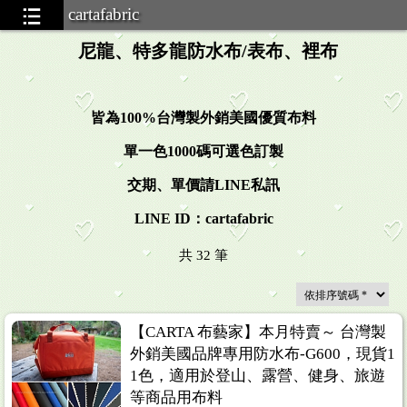
cartafabric
尼龍、特多龍防水布/表布、裡布
皆為100%台灣製外銷美國優質布料
單一色1000碼可選色訂製
交期、單價請LINE私訊
LINE ID：cartafabric
共
32
筆
.32
【CARTA 布藝家】本月特賣～ 台灣製
外銷美國品牌專用防水布-G600，現貨1
1色，適用於登山、露營、健身、旅遊
等商品用布料
.13