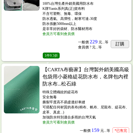
100%台灣生產外銷美國用防水布
K牌Yantis系列真(正)貨布料
不含可塑劑、無毒、環保
防水透氣、高彈性，耐寒可達-30度
防水係數5000mm以上
是非常好的袋材、防水醫材用布
會員方可看到會員價
229
一般價
元...
等
訂購
會員價
? 元...
等
1
件
9.5折
【CARTA布藝家】台灣製外銷美國高級
包袋用小菱格緹花防水布，名牌包內裡
防水布...松石綠
特殊立體織紋的緹花布
安全無毒
撕裂牢度高不易虛邊好車縫
可搭配任何材質的表布(棉布、帆布、尼龍布、緹花布、
皮革、真皮...)
加強防水特別適合多雨的台灣天氣
會員方可看到會員價
159
一般價
元...
等
*已售完