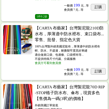
199
一般價
元...
等
訂購
會員價
? 元...
等
1
件
9.2折
【CARTA 布藝家】台灣製尼龍210D防
水布，厚薄適中防水裡布、束口袋布...
零售、批發、指定色大貨
100%台灣製外銷美國尼龍布，厚薄適中的防水裡布
輕、防水、不虛邊，耐撕裂牢度高好車縫
適合做束口袋、包邊條、口袋裡布等...
不提供特殊尺寸代裁、分裁服務
會員方可看到會員價
109
一般價
元...
等
訂購
會員價
? 元...
等
【CARTA 布藝家】台灣製尼龍70D RIP
-STOP格子防水布、傘布，現貨多色
【售價為一碼(3呎)的價格】
外銷美國訂單留底