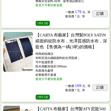
無毒安全染料-自用、販售成品都安心
會員方可看到會員價
179
一般價
元...
等
訂購
會員價
? 元...
等
1
件
8.5折
【CARTA 布藝家】台灣製POLY SATIN
緞面斜紋防水布，光澤質感防水布，深
藍色 【售價為一碼(3呎)的價格】
特殊斜紋織法
布料呈現出綢緞面料的光澤質感；
可中低溫熨燙；
防水係數加強至1000mm
布面潑水處理
好車耐用不虛邊
會員方可看到會員價
169
一般價
元...
等
訂購
會員價
? 元...
等
1
件
9.5折
【CATTA 布藝家】台灣製ATY尼龍500