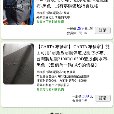
布-黑色... 另有零碼體驗特賣規格
俗稱的"彈道尼龍布"厚款
外銷美國做行李箱的表布
會員方可看到會員價
289
一般價
元...
等
訂購
會員價
? 元...
等
【CARTA 布藝家】 CARTA 布藝家】雙
面可用/ 耐撕裂耐磨彈道尼龍防水布、
台灣製尼龍2100D(1050D雙股)防水布-
黑色 【售價為一碼(3呎)的價格】
俗稱的"彈道尼龍布"耐磨膠款
布面膠面雙面可用(此批是做霧面耐磨膠)
膠面耐磨500轉、布面耐磨700～800轉
同款布料有SGS測試報告
會員方可看到會員價
309
一般價
元
訂購
會員價
? 元