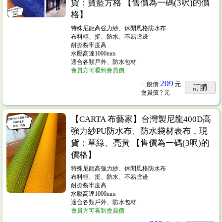
貨：寶藍方格 【售價為一碼(3呎)的價
格】
特殊尼龍高強力紗、休閒風格防水布
布料輕、挺、防水、不易虛邊
耐撕裂牢度高
水壓高達1000mm
適合各類戶外、防水包材
會員方可看到會員價
209
一般價
元
訂購
會員價
? 元
【CARTA 布藝家】台灣製尼龍400D高
強力紗PU防水布、防水袋材表布，現
貨：草綠、亮黃 【售價為一碼(3呎)的
價格】
特殊尼龍高強力紗、休閒風格防水布
布料輕、挺、防水、不易虛邊
耐撕裂牢度高
水壓高達1000mm
適合各類戶外、防水包材
會員方可看到會員價