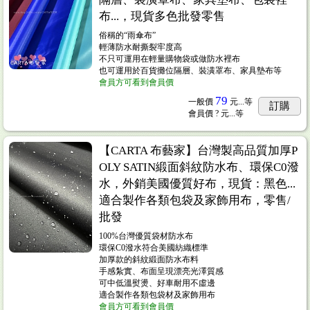
布...，現貨多色批發零售
俗稱的“雨傘布”
輕薄防水耐撕裂牢度高
不只可運用在輕量購物袋或做防水裡布
也可運用於百貨攤位隔層、裝潢罩布、家具墊布等
會員方可看到會員價
79
一般價
元...
等
訂購
會員價
? 元...
等
【CARTA 布藝家】台灣製高品質加厚P
OLY SATIN緞面斜紋防水布、環保C0潑
水，外銷美國優質好布，現貨：黑色...
適合製作各類包袋及家飾用布，零售/
批發
100%台灣優質袋材防水布
環保C0潑水符合美國紡織標準
加厚款的斜紋緞面防水布料
手感紮實、布面呈現漂亮光澤質感
可中低溫熨燙、好車耐用不虛邊
適合製作各類包袋材及家飾用布
會員方可看到會員價