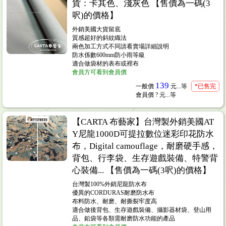
貨：卡其色、淺灰色 【售價為一碼(3
呎)的價格】
外銷美國大貨留底
質感超好的斜紋織法
兩色加工方式不同請看賣場詳細說明
防水係數600mm防小雨等級
適合做袋材的表布或裡布
會員方可看到會員價
139
一般價
元...
等
*已售完
會員價
? 元...
等
【CARTA 布藝家】台灣製外銷美國AT
Y尼龍1000D可提拉數位迷彩印花防水
布，Digital camouflage，耐磨硬手感，
背包、行李袋、生存遊戲裝備、特警背
心裝備... 【售價為一碼(3呎)的價格】
台灣製100%外銷尼龍防水布
優異的CORDURAS耐磨防水布
布料防水、耐磨、耐撕裂牢度高
適合做後背包、生存遊戲裝備、攝影器材袋、登山用
品、鉛袋等各類需耐磨防水功能的產品