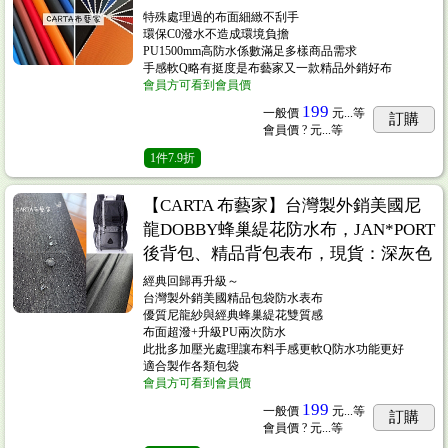
特殊處理過的布面細緻不刮手
環保C0潑水不造成環境負擔
PU1500mm高防水係數滿足多樣商品需求
..14
手感軟Q略有挺度是布藝家又一款精品外銷好布
會員方可看到會員價
199
一般價
元...
等
訂購
會員價
? 元...
等
1
件
7.9折
【CARTA 布藝家】台灣製外銷美國尼
龍DOBBY蜂巢緹花防水布，JAN*PORT
疵特賣)
...2
後背包、精品背包表布，現貨：深灰色
經典回歸再升級～
台灣製外銷美國精品包袋防水表布
優質尼龍紗與經典蜂巢緹花雙質感
布面超潑+升級PU兩次防水
此批多加壓光處理讓布料手感更軟Q防水功能更好
適合製作各類包袋
會員方可看到會員價
199
一般價
元...
等
訂購
會員價
? 元...
等