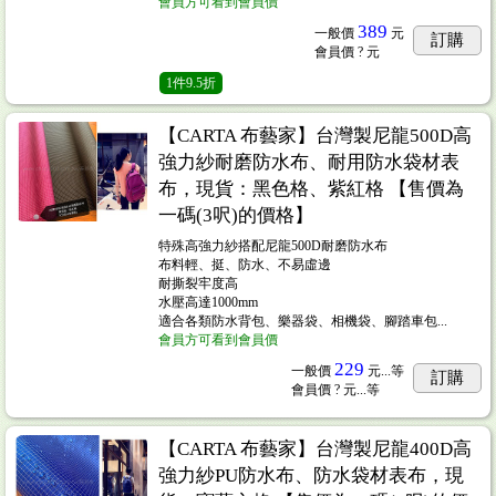
會員方可看到會員價
389
一般價
元
訂購
會員價
? 元
1
件
9.5折
【CARTA 布藝家】台灣製尼龍500D高
強力紗耐磨防水布、耐用防水袋材表
布，現貨：黑色格、紫紅格 【售價為
一碼(3呎)的價格】
特殊高強力紗搭配尼龍500D耐磨防水布
布料輕、挺、防水、不易虛邊
耐撕裂牢度高
水壓高達1000mm
適合各類防水背包、樂器袋、相機袋、腳踏車包...
會員方可看到會員價
229
一般價
元...
等
訂購
會員價
? 元...
等
【CARTA 布藝家】台灣製尼龍400D高
強力紗PU防水布、防水袋材表布，現