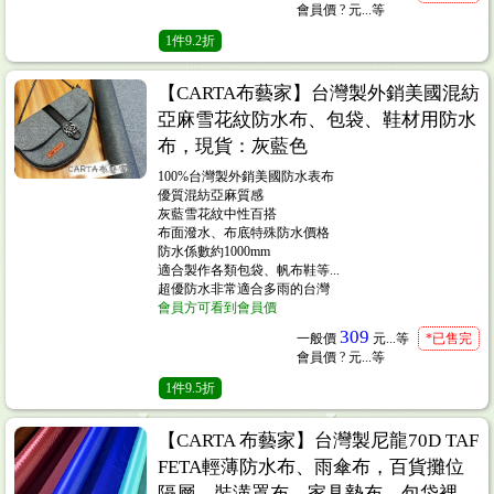
會員價
? 元...
等
1
件
9.2折
【CARTA布藝家】台灣製外銷美國混紡
亞麻雪花紋防水布、包袋、鞋材用防水
布，現貨：灰藍色
100%台灣製外銷美國防水表布
優質混紡亞麻質感
灰藍雪花紋中性百搭
布面潑水、布底特殊防水價格
防水係數約1000mm
適合製作各類包袋、帆布鞋等...
超優防水非常適合多雨的台灣
會員方可看到會員價
309
一般價
元...
等
*已售完
會員價
? 元...
等
1
件
9.5折
【CARTA 布藝家】台灣製尼龍70D TAF
FETA輕薄防水布、雨傘布，百貨攤位
隔層、裝潢罩布、家具墊布、包袋裡