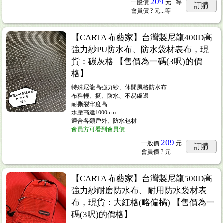
209
一般價
元...
等
訂購
會員價
? 元...
等
【CARTA 布藝家】台灣製尼龍400D高
強力紗PU防水布、防水袋材表布，現
貨：碳灰格 【售價為一碼(3呎)的價
格】
特殊尼龍高強力紗、休閒風格防水布
布料輕、挺、防水、不易虛邊
耐撕裂牢度高
水壓高達1000mm
適合各類戶外、防水包材
會員方可看到會員價
209
一般價
元
訂購
會員價
? 元
【CARTA 布藝家】台灣製尼龍500D高
強力紗耐磨防水布、耐用防水袋材表
布，現貨：大紅格(略偏橘) 【售價為一
碼(3呎)的價格】