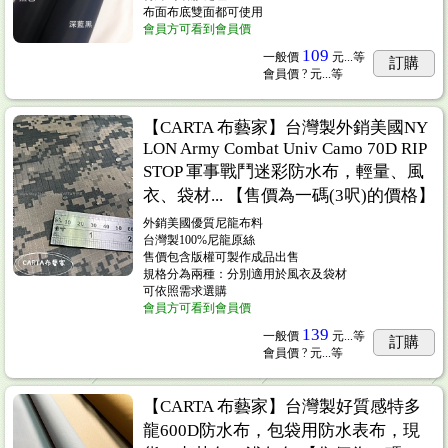
布面布底雙面都可使用
會員方可看到會員價
109
一般價
元...
等
訂購
會員價
? 元...
等
【CARTA 布藝家】台灣製外銷美國NY
LON Army Combat Univ Camo 70D RIP
STOP 軍事戰鬥迷彩防水布，輕量、風
衣、袋材... 【售價為一碼(3呎)的價格】
外銷美國優質尼龍布料
台灣製100%尼龍原絲
售價包含版權可製作成品出售
規格分為兩種：分別適用於風衣及袋材
可依照需求選購
會員方可看到會員價
139
一般價
元...
等
訂購
會員價
? 元...
等
【CARTA 布藝家】台灣製好質感特多
龍600D防水布，包袋用防水表布，現