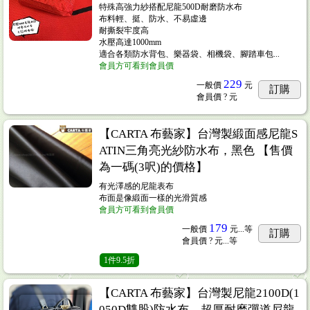
特殊高強力紗搭配尼龍500D耐磨防水布
布料輕、挺、防水、不易虛邊
耐撕裂牢度高
水壓高達1000mm
適合各類防水背包、樂器袋、相機袋、腳踏車包...
會員方可看到會員價
229
一般價
元
訂購
會員價
? 元
【CARTA 布藝家】台灣製緞面感尼龍S
ATIN三角亮光紗防水布，黑色 【售價
為一碼(3呎)的價格】
有光澤感的尼龍表布
布面是像緞面一樣的光滑質感
會員方可看到會員價
179
一般價
元...
等
訂購
會員價
? 元...
等
1
件
9.5折
【CARTA 布藝家】台灣製尼龍2100D(1
050D雙股)防水布、超厚耐磨彈道尼龍