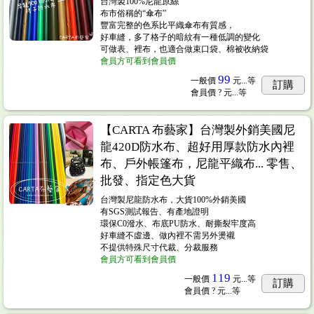
台灣製100%尼龍原絲
布市俗稱的“傘布”
豐富完整的色系比平織傘布有質感，
好車縫，多了格子的暗紋有一種低調的變化
可做表、裡布，也適合做束口袋、棉被收納袋
會員方可看到會員價
99
一般價
元...
等
訂購
會員價
? 元...
等
【CARTA 布藝家】台灣製外銷美國尼
龍420D防水布、超好用厚款防水內裡
布、戶外帳篷布，尼龍平織布... 零售、
批發、指定色大貨
台灣製尼龍防水布，大貨100%外銷美國
有SGS測試報告、有產地證明
環保C0潑水、布底PU防水、耐撕裂牢度高
好車縫不虛邊、做內裡不需另外燙襯
不提供特殊尺寸代裁、分裁服務
會員方可看到會員價
119
一般價
元...
等
訂購
會員價
? 元...
等