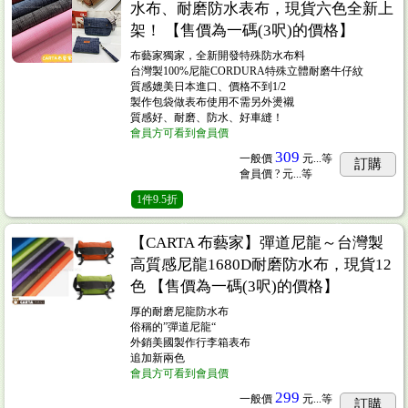
水布、耐磨防水表布，現貨六色全新上
架！ 【售價為一碼(3呎)的價格】
布藝家獨家，全新開發特殊防水布料
台灣製100%尼龍CORDURA特殊立體耐磨牛仔紋
質感媲美日本進口、價格不到1/2
製作包袋做表布使用不需另外燙襯
質感好、耐磨、防水、好車縫！
會員方可看到會員價
309
一般價
元...
等
訂購
會員價
? 元...
等
1
件
9.5折
【CARTA 布藝家】彈道尼龍～台灣製
高質感尼龍1680D耐磨防水布，現貨12
色 【售價為一碼(3呎)的價格】
厚的耐磨尼龍防水布
俗稱的”彈道尼龍“
外銷美國製作行李箱表布
追加新兩色
會員方可看到會員價
299
一般價
元...
等
訂購