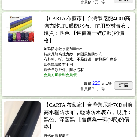
會員價
? 元...
等
【CARTA 布藝家】台灣製尼龍400D高
強力紗TPU膜防水布、耐用袋材表布，
現貨：四色 【售價為一碼(3呎)的價
格】
加強防水款水壓5000mm
特殊尼龍高強力紗、休閒風格防水布
布料輕、挺、防水、不易虛邊、耐撕裂牢度高
四色織法略有不同
適合各類戶外、防水包材
會員方可看到會員價
229
一般價
元...
等
訂購
會員價
? 元...
等
【CARTA 布藝家】台灣製尼龍70D耐磨
高水壓防水布，輕薄防水表布，現貨：
黑色、深藍黑 【售價為一碼(3呎)的價
格】
特殊耐磨膠處理