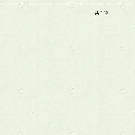
共
3
筆