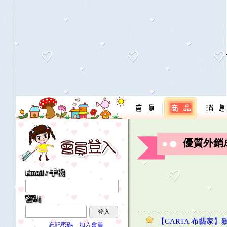
優質外銷
Email / 手機
密碼
登入
【CARTA 布藝家】
忘記密碼
加入會員