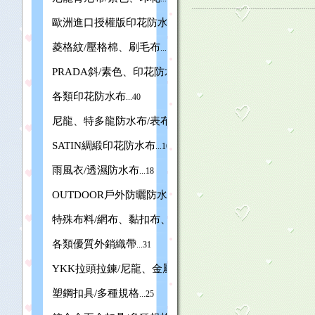
歐洲進口授權版印花防水布
...23
菱格紋/壓格棉、刷毛布
...4
PRADA斜/素色、印花防水布
...10
各類印花防水布
...40
尼龍、特多龍防水布/表布、裡布
...32
SATIN綢緞印花防水布
...10
雨風衣/透濕防水布
...18
OUTDOOR戶外防曬防水布
...6
特殊布料/網布、黏扣布、棉帆布
...13
各類優質外銷織帶
...31
YKK拉頭拉鍊/尼龍、金屬、塑鋼
...14
塑鋼扣具/多種規格
...25