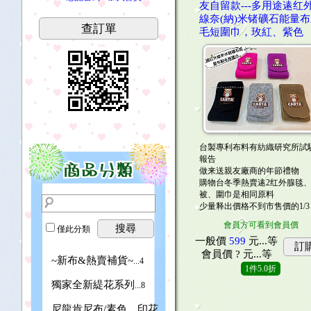
友自留款---多用途逺红
線奈(納)米锗礦石能量
查訂單
毛短圍巾，玫紅、紫色
台製專利布料有紡織研究所試
報告
做来送親友廠商的年節禮物
購物台冬季熱賣逺2红外腺毯
被、圍巾是相同原料
少量释出價格不到市售價的1/3
會員方可看到會員價
搜尋
僅此分類
一般價
599
元...
等
訂
會員價
? 元...
等
~新布&熱賣補貨~
...4
1
件
5.0折
獨家全新緹花系列
...8
尼龍肯尼布/素色、印花
...106