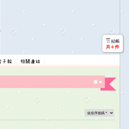
結帳
共
0
件