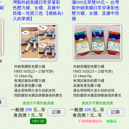
外
灣製外銷美國日常穿著彩
滿999元單雙99元～ 台灣
布刷
色壓力襪、女襪、及膝中
製外銷美國日常穿著彩色
筒襪～現貨三色 【價格為1
壓力襪、女襪、及膝中筒
入的單價】
襪
驗
外銷美國彩色壓力襪
外銷美國彩色壓力襪
FREE SIZE(23～25皆可穿)
FREE SIZE(23～25皆可穿)
、
12-14mm Hg
12-14mm Hg
有測試報告的壓力襪
有測試報告的壓力襪
及膝長度包覆小腿
及膝長度包覆小腿
適合長時間久坐久站的女性
適合長時間久坐久站的女性
預防腿部水腫及靜脈曲張的產生
預防腿部水腫及靜脈曲張的產生
購
會員方可看到會員價
會員方可看到會員價
一般價
109
元...
等
一般價
299
元...
等
訂購
訂購
會員價
? 元...
等
會員價
? 元...
等
不適用總價折扣
加購品
1
件
9.5折