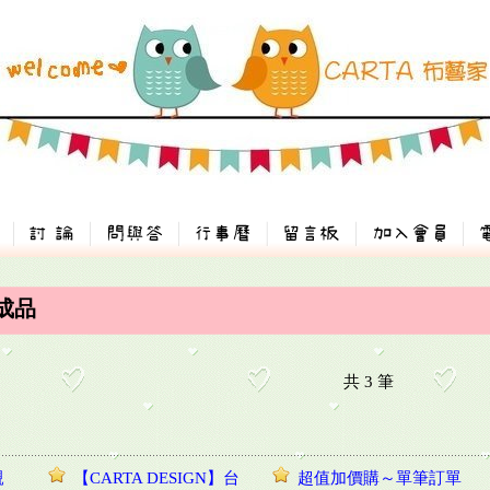
成品
共
3
筆
親
【CARTA DESIGN】台
超值加價購～單筆訂單