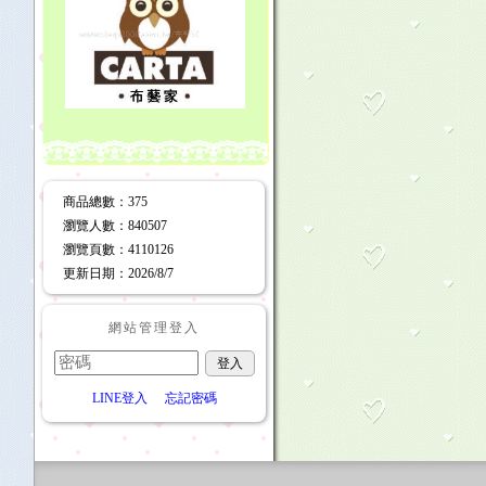
商品總數
：375
瀏覽人數
：
840507
瀏覽頁數
：
4110126
更新日期
：2026/8/7
網站管理登入
LINE登入
忘記密碼