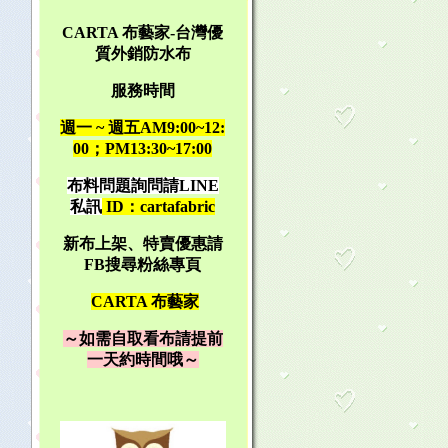
CARTA 布藝家-台灣優
質外銷防水布
服務時間
週一 ~ 週五AM9:00~12:
00；PM13:30~17:00
布料問題詢問請LINE
私訊
ID：cartafabric
新布上架、特賣優惠請
FB搜尋粉絲專頁
CARTA 布藝家
～如需自取看布請提前
一天約時間哦～