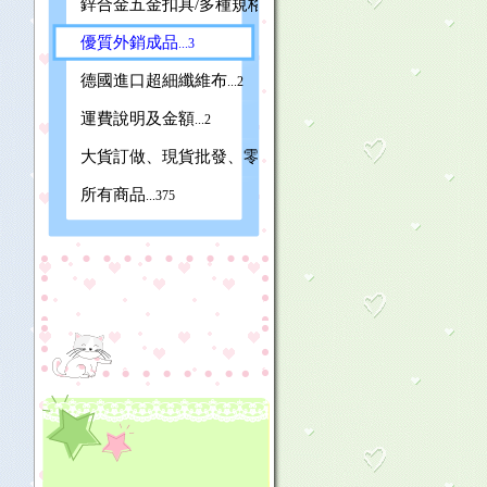
鋅合金五金扣具/多種規格
...22
優質外銷成品
...3
德國進口超細纖維布
...2
運費說明及金額
...2
大貨訂做、現貨批發、零碼或小瑕疵特賣)
...2
所有商品
...375