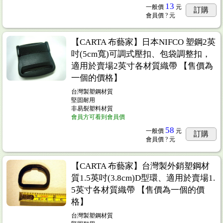
13
一般價
元
訂購
會員價
? 元
【CARTA 布藝家】日本NIFCO 塑鋼2英
吋(5cm寬)可調式壓扣、包袋調整扣，
適用於賣場2英寸各材質織帶 【售價為
一個的價格】
台灣製塑鋼材質
堅固耐用
非易裂塑料材質
會員方可看到會員價
58
一般價
元
訂購
會員價
? 元
【CARTA 布藝家】台灣製外銷塑鋼材
質1.5英吋(3.8cm)D型環、適用於賣場1.
5英寸各材質織帶 【售價為一個的價
格】
台灣製塑鋼材質