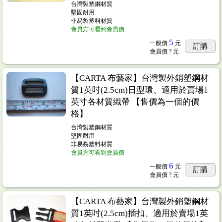
台灣製塑鋼材質
堅固耐用
非易裂塑料材質
會員方可看到會員價
5
一般價
元
訂購
會員價
? 元
【CARTA 布藝家】台灣製外銷塑鋼材
質1英吋(2.5cm)日型環、適用於賣場1
英寸各材質織帶 【售價為一個的價
格】
台灣製塑鋼材質
堅固耐用
非易裂塑料材質
會員方可看到會員價
6
一般價
元
訂購
會員價
? 元
【CARTA 布藝家】台灣製外銷塑鋼材
質1英吋(2.5cm)插扣、適用於賣場1英