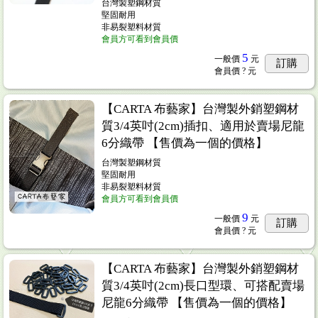
台灣製塑鋼材質
堅固耐用
非易裂塑料材質
會員方可看到會員價
5
一般價
元
訂購
會員價
? 元
【CARTA 布藝家】台灣製外銷塑鋼材
質3/4英吋(2cm)插扣、適用於賣場尼龍
6分織帶 【售價為一個的價格】
台灣製塑鋼材質
堅固耐用
非易裂塑料材質
會員方可看到會員價
9
一般價
元
訂購
會員價
? 元
【CARTA 布藝家】台灣製外銷塑鋼材
質3/4英吋(2cm)長口型環、可搭配賣場
尼龍6分織帶 【售價為一個的價格】