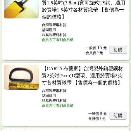
質1.5英吋(3.8cm)寬可旋式US鉤、適用
於賣場1.5英寸各材質織帶 【售價為一
個的價格】
台灣製塑鋼材質
堅固耐用
非易裂塑料材質
會員方可看到會員價
15
一般價
元
訂購
會員價
? 元
【CARTA 布藝家】台灣製外銷塑鋼材
質2英吋(5cm)D型環、適用於賣場2英
寸各材質織帶 【售價為一個的價格】
台灣製塑鋼材質
堅固耐用
非易裂塑料材質
會員方可看到會員價
8
一般價
元
訂購
會員價
? 元