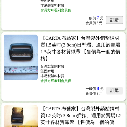
堅固耐用
非易裂塑料材質
會員方可看到會員價
7
一般價
元
訂購
會員價
? 元
【CARTA 布藝家】台灣製外銷塑鋼材
質1.5英吋(3.8cm)日型環、適用於賣場
1.5英寸各材質織帶 【售價為一個的價
格】
台灣製塑鋼材質
堅固耐用
非易裂塑料材質
會員方可看到會員價
8
一般價
元
訂購
會員價
? 元
【CARTA 布藝家】台灣製外銷塑鋼材
質1.5英吋(3.8cm)插扣、適用於賣場1.5
英寸各材質織帶 【售價為一個的價