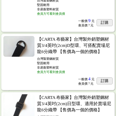
台灣製塑鋼材質
堅固耐用
非易裂塑料材質
會員方可看到會員價
..14
9
一般價
元
訂購
會員價
? 元
【CARTA 布藝家】台灣製外銷塑鋼材
質3/4英吋(2cm)D型環、可搭配賣場尼
龍6分織帶 【售價為一個的價格】
台灣製塑鋼材質
堅固耐用
疵特賣)
...2
非易裂塑料材質
會員方可看到會員價
4
一般價
元
訂購
會員價
? 元
【CARTA 布藝家】台灣製外銷塑鋼材
質3/4英吋(2cm)日型環、適用於賣場尼
龍6分織帶 【售價為一個的價格】