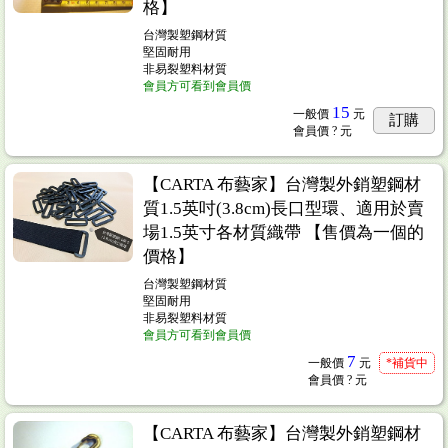
格】
台灣製塑鋼材質
堅固耐用
非易裂塑料材質
會員方可看到會員價
15
一般價
元
訂購
會員價
? 元
【CARTA 布藝家】台灣製外銷塑鋼材
質1.5英吋(3.8cm)長口型環、適用於賣
場1.5英寸各材質織帶 【售價為一個的
價格】
台灣製塑鋼材質
堅固耐用
非易裂塑料材質
會員方可看到會員價
7
一般價
元
*補貨中
會員價
? 元
【CARTA 布藝家】台灣製外銷塑鋼材