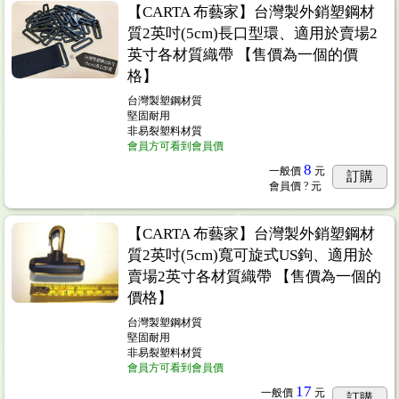
【CARTA 布藝家】台灣製外銷塑鋼材
質2英吋(5cm)長口型環、適用於賣場2
英寸各材質織帶 【售價為一個的價
格】
台灣製塑鋼材質
堅固耐用
非易裂塑料材質
會員方可看到會員價
8
一般價
元
訂購
會員價
? 元
【CARTA 布藝家】台灣製外銷塑鋼材
質2英吋(5cm)寬可旋式US鉤、適用於
賣場2英寸各材質織帶 【售價為一個的
價格】
台灣製塑鋼材質
堅固耐用
非易裂塑料材質
會員方可看到會員價
17
一般價
元
訂購