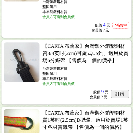
台灣製塑鋼材質
堅固耐用
非易裂塑料材質
會員方可看到會員價
4
一般價
元
*補貨中
會員價
? 元
【CARTA 布藝家】台灣製外銷塑鋼材
質3/4英吋(2cm)可旋式US鉤、適用於賣
場6分織帶 【售價為一個的價格】
台灣製塑鋼材質
堅固耐用
非易裂塑料材質
會員方可看到會員價
9
一般價
元
訂購
會員價
? 元
【CARTA 布藝家】台灣製外銷塑鋼材
質1英吋(2.5cm)D型環、適用於賣場1英
寸各材質織帶 【售價為一個的價格】