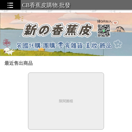
CB香蕉皮購物.批發
最近售出商品
限閱圖檔