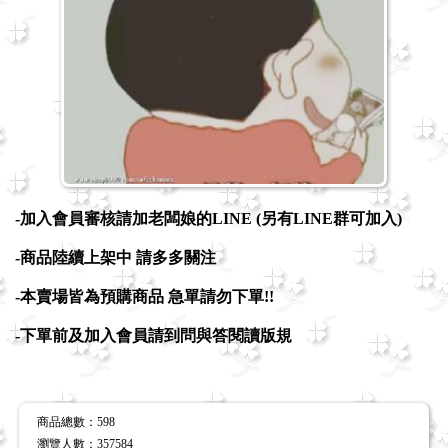
-加入會員審核請加老闆娘的LINE (另有LINE群可加入)
-商品陸續上架中 請多多關注
-本賣場皆為預購商品 急單請勿下單!!
-下單前及加入會員請到問與答閱讀版規
商品總數
：598
瀏覽人數
：
357584