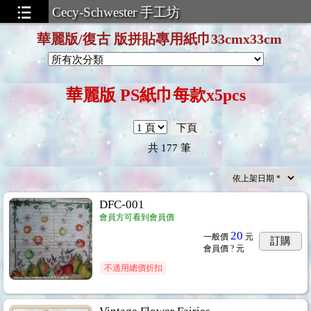
Cecy-Schwester 手工坊
華麗版/復古 版拼貼專用紙巾33cmx33cm
華麗版
PS紙巾每款x5pcs
貼紙巾33cm*40cm
下頁
...14
共
177
筆
DFC-001
卡& 花仙子精靈彩繪留言卡
...145
會員方可看到會員價
20
一般價
元
訂購
會員價
? 元
不適用總價折扣