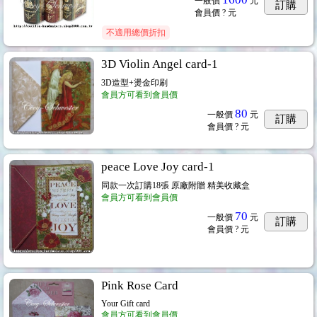
一般價
元
訂購
會員價
? 元
/ 其他
...14
不適用總價折扣
3D Violin Angel card-1
3D造型+燙金印刷
會員方可看到會員價
80
一般價
元
訂購
會員價
? 元
peace Love Joy card-1
同款一次訂購18張 原廠附贈 精美收藏盒
會員方可看到會員價
70
一般價
元
訂購
會員價
? 元
Pink Rose Card
Your Gift card
會員方可看到會員價