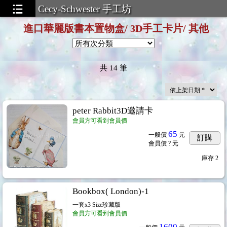
Cecy-Schwester 手工坊
進口華麗版書本置物盒/ 3D手工卡片/ 其他
共
14
筆
貼紙巾33cm*40cm
...14
peter Rabbit3D邀請卡
會員方可看到會員價
65
一般價
元
訂購
會員價
? 元
卡& 花仙子精靈彩繪留言卡
...145
庫存
2
Bookbox( London)-1
一套x3 Size珍藏版
會員方可看到會員價
1600