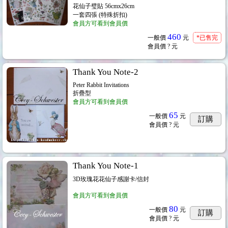
花仙子璧貼 56cmx26cm
一套四張 (特殊折扣)
會員方可看到會員價
460
33cm
...177
一般價
元
*已售完
會員價
? 元
Thank You Note-2
Peter Rabbit Invitations
折疊型
會員方可看到會員價
65
一般價
元
訂購
會員價
? 元
Thank You Note-1
3D玫瑰花花仙子感謝卡/信封
會員方可看到會員價
80
一般價
元
訂購
會員價
? 元