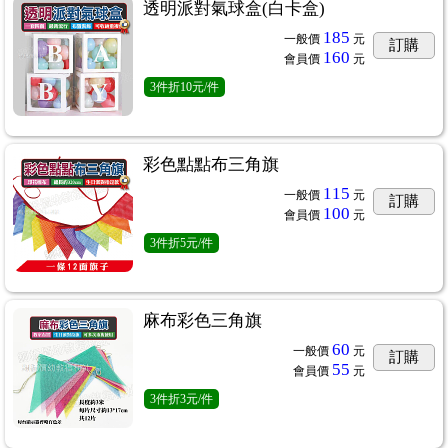
透明派對氣球盒(白卡盒)
185
一般價
元
訂購
160
會員價
元
3
件
折10元/件
彩色點點布三角旗
115
一般價
元
訂購
100
會員價
元
3
件
折5元/件
麻布彩色三角旗
60
一般價
元
訂購
55
會員價
元
3
件
折3元/件