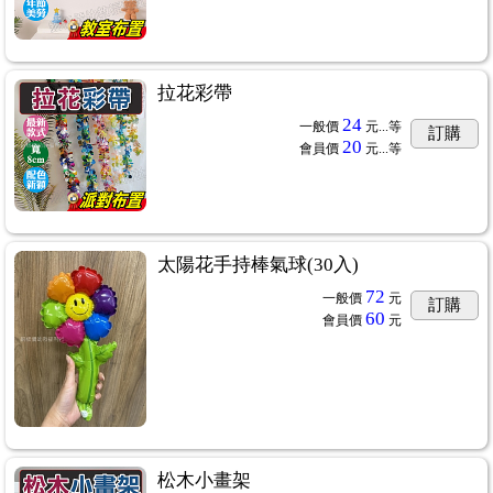
拉花彩帶
24
一般價
元...
等
訂購
20
會員價
元...
等
太陽花手持棒氣球(30入)
72
一般價
元
訂購
60
會員價
元
松木小畫架