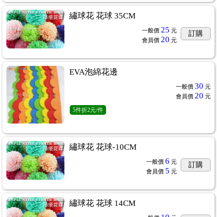
繡球花 花球 35CM
25
一般價
元
訂購
20
會員價
元
EVA泡綿花邊
30
一般價
元
20
會員價
元
5
件
折2元/件
繡球花 花球-10CM
6
一般價
元
訂購
5
會員價
元
繡球花 花球 14CM