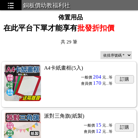
銅板價幼教福利社
佈置用品
在此平台下單才能享有
批發折扣價
共
29
筆
A4卡紙畫框(5入)
204
一般價
元...
等
訂購
170
會員價
元...
等
派對三角旗(紙製)
15
一般價
元...
等
訂購
12
會員價
元...
等