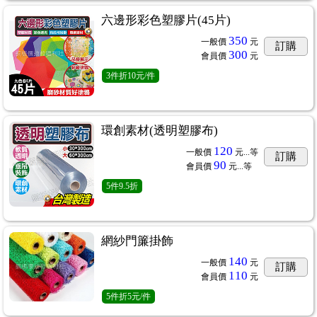
六邊形彩色塑膠片(45片)
350
一般價
元
訂購
300
會員價
元
3
件
折10元/件
環創素材(透明塑膠布)
120
一般價
元...
等
訂購
90
會員價
元...
等
5
件
9.5折
網紗門簾掛飾
140
一般價
元
訂購
110
會員價
元
5
件
折5元/件