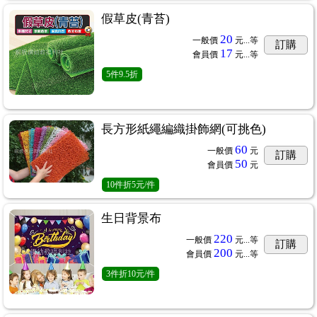
假草皮(青苔)
20
一般價
元...
等
訂購
17
會員價
元...
等
5
件
9.5折
長方形紙繩編織掛飾網(可挑色)
60
一般價
元
訂購
50
會員價
元
10
件
折5元/件
生日背景布
220
一般價
元...
等
訂購
200
會員價
元...
等
3
件
折10元/件