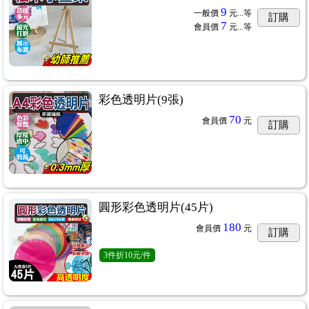
9
一般價
元...
等
訂購
7
會員價
元...
等
彩色透明片(9張)
70
會員價
元
訂購
圓形彩色透明片(45片)
180
會員價
元
訂購
3
件
折10元/件