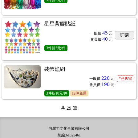
星星背膠貼紙
45
一般價
元
訂購
40
會員價
元
3
件
折5元/件
裝飾漁網
220
一般價
元
*已售完
190
會員價
元
3
件
折10元/件
12件免運
共
29
筆
向馨力文化事業有限公司
統編:61825461