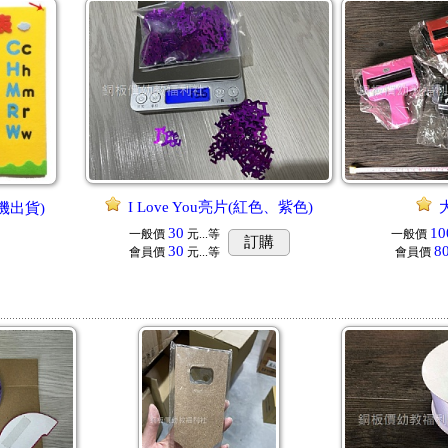
I Love You亮片(紅色、紫色)
機出貨)
30
10
一般價
元...
等
一般價
訂購
30
8
會員價
元...
等
會員價