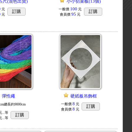
匹尺(混色出貨)
小小切菜板(13個)
0
100
元
一般價
元
訂購
訂購
0
95
元
會員價
元
彈性繩
硬紙板吊飾框
8
一般價
元
cm總長約9000cm
訂購
8
會員價
元
...
等
訂購
...
等