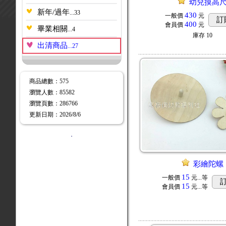
幼兒摸高
新年/過年
...33
430
一般價
元
訂
400
會員價
元
畢業相關
...4
庫存
10
出清商品
...27
商品總數
：575
瀏覽人數
：
85582
瀏覽頁數
：
286766
更新日期
：2026/8/6
．
彩繪陀螺
15
一般價
元...
等
15
會員價
元...
等