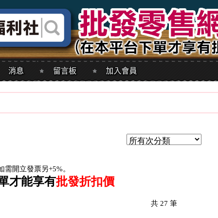
如需開立發票另+5%。
單才能享有
批發折扣價
共
27
筆