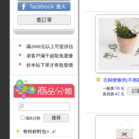
查訂單
滿2000元以上可提供估
價單
老客戶滿千超取免運優
惠！
於本站下單才有批發價
古銅便條夾(不挑款
50
一般價
元
訂
42
會員價
元
搜尋
僅此分類
奇特材料包⭐️
...47