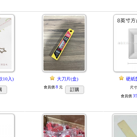
10入)
大刀片(盒)
硬紙盤
8
會員價
元
尺寸
購
訂購
3
會員價