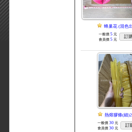
蜂巢花 (混色
5
一般價
元
訂
5
會員價
元
熱熔膠條(細)2
30
一般價
元
訂
30
會員價
元