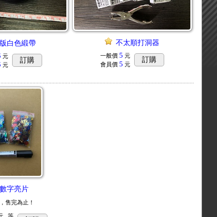
不太順打洞器
版白色緞帶
5
6
一般價
元
元
訂購
訂購
5
6
會員價
元
元
數字亮片
，售完為止！
...
等