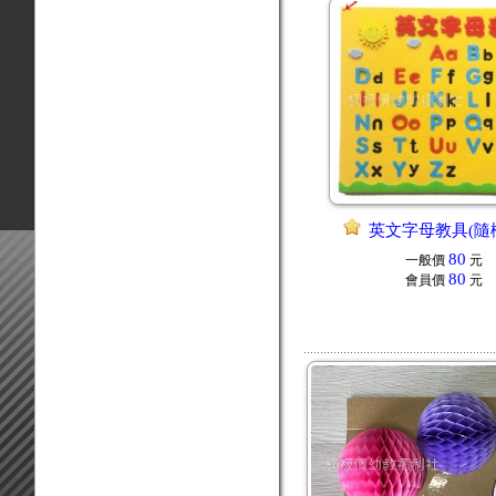
英文字母教具(隨
80
一般價
元
80
會員價
元