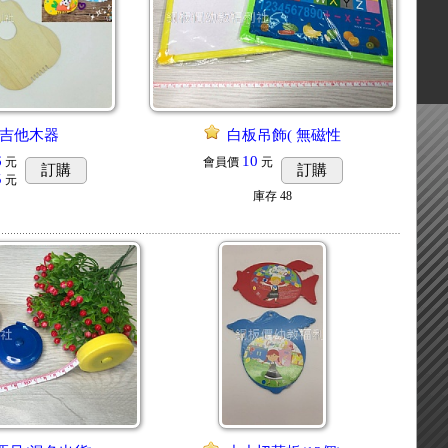
吉他木器
白板吊飾( 無磁性
6
10
元
會員價
元
訂購
訂購
5
元
庫存
48