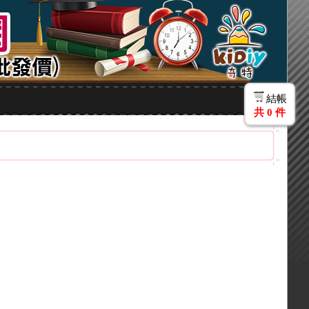
結帳
共
0
件