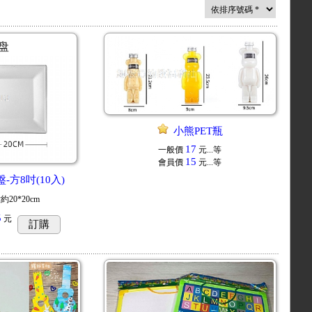
小熊PET瓶
17
一般價
元...
等
15
會員價
元...
等
-方8吋(10入)
約20*20cm
5
元
訂購