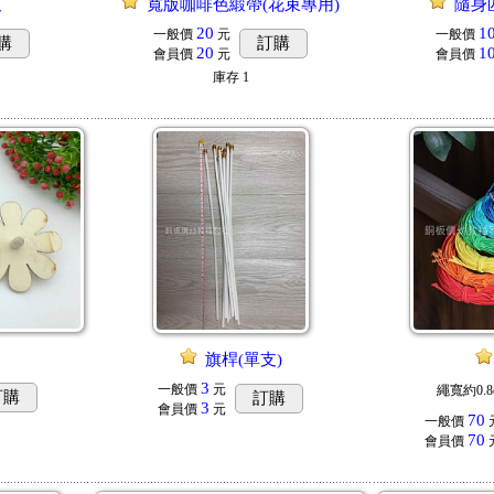
尺
寬版咖啡色緞帶(花束專用)
隨身
20
1
一般價
元
一般價
購
訂購
20
1
會員價
元
會員價
庫存
1
旗桿(單支)
3
一般價
元
繩寬約0.8
訂購
訂購
3
會員價
元
70
一般價
元
70
會員價
元