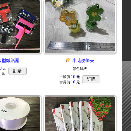
大型皺紙器
小花便條夾
0
元
顏色隨機
訂購
0
元
10
一般價
元
訂購
10
會員價
元