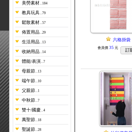
美勞素材
...184
教具玩具
...79
鬆散素材
...57
佈置用品
...29
六格掛袋
生活用品
...13
35
會員價
元
訂
收納用品
...14
體能/表演
...7
母親節
...13
端午節
...10
父親節
...1
中秋節
...7
雙十/國慶
...4
萬聖節
...18
聖誕節
...28