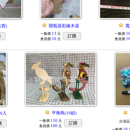
出貨)
開瓶器彩繪木器
寬
13
1
一般價
元
一般價
購
訂購
10
1
會員價
元
會員價
平衡鳥(10組)
0入
110
一般價
元
出清品
訂購
購
100
會員價
元
10
一般價
元