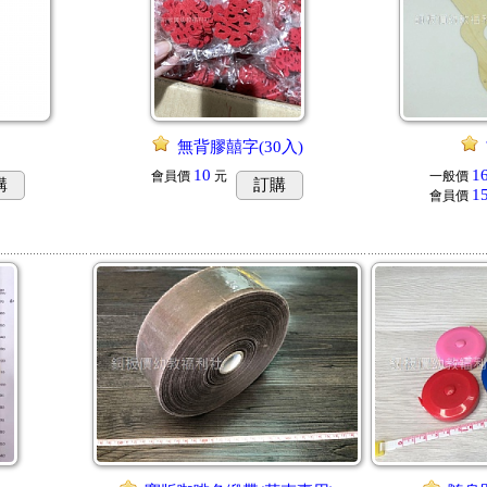
無背膠囍字(30入)
10
1
會員價
元
一般價
購
訂購
1
會員價