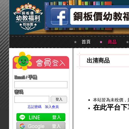
出清商品
Email / 手機
密碼
登入
本站皆為未稅價，
在此平台下
忘記密碼
加入會員